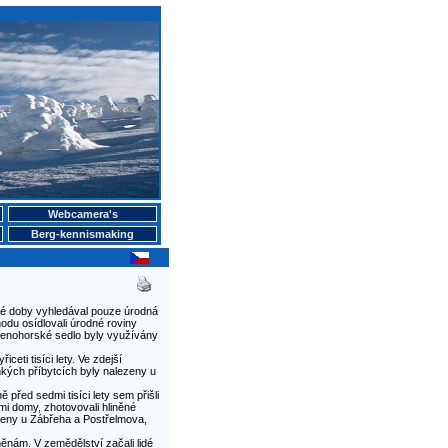
Webcamera's
Berg-kennismaking
o té doby vyhledával pouze úrodná
hodu osídlovali úrodné roviny
enohorské sedlo byly využívány
ceti tisíci lety. Ve zdejší
 lehkých příbytcích byly nalezeny u
 před sedmi tisíci lety sem přišli
ými domy, zhotovovali hliněné
ezeny u Zábřeha a Postřelmova,
ěnám. V zemědělství začali lidé