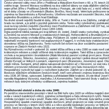
Česko-uherské války mezi Jiřím z Poděbrad a Matyášem Korvínem v 60. a 70. letech 15. s
celého kraje. Severní Morava rozdělená na dva válečné tábory se stala dějištěm válečnýc
nejen přítel Jiřího z Poděbrad Zdeněk Kostka z Postupic, ale celá řada vsí, z nichž někte
od té doby zůstaly ve zříceninách (Bludov, Brníčko, Nový hrad). Velmi bylo poškozeno tak
zejména na Staroměstsku a Rýmařovsku. Ušetřeno nezůstalo ani sousední Slezsko, k
popleněno Bruntálsko a zničen hrad Edelštejn.
Na druhé straně největší feudál té doby, Jiřík st. Tunkl z Brníčka a na Zábřehu, zahájil
hradu na zámek, a to ještě v pozdně gotickém slohu. Tento velký rybníkářský podnikate
úval na kraj rybníků (největší Závořický mezi Postřelmovem a Zábřehem měl 107 ha), s
poddanské vzpoury na Moravě (mezi 1493-1494).
Doba poměrně klidná nastala pro kraj během 16. století. Zdejší statky rozkvétaly, vynik
a Žerotínů na severní Moravě a vratislavských biskupů, Hohenzollernů a Bruntálských z
Na Jesenicku tehdy vrcholila těžba zlata. Počátkem 16. století si jesenické panství prona
nejbohatší evropský bankovní rod augšpurských Fuggerů, k vrcholu byla vratislavský
dovedena i těžba na Zlatohorsku. Tento rozkvět šel ovšem na úkor sociálního postavení h
vzpoura ve Zlatých Horách roku 1522.
Na Rýmařovsku vrcholí v polovině 16. století těžba stříbra a roku 1580 se stalo nově 
královským městem a zdejší stříbrné doly královským regálem. Také těžba a zpracován
vrcholu a na janovickém i bruntálském (Malá Morávka) panství vznikají první pece. Rost
(Staroměstsko, Štítecko, Jesenicko), papíren - z té doby pochází i jediná dosud nepřetrži
střední Evropě ve Velkých Losinách, vápenných pecí (Branensko, Jesenicko) apod. Ob
zdejší města. Šumperk, jehož plátna nakupovali obchodníci až z Nizozemí, se stal rok
městem a krnovské městské právo bylo odvolací stolicí i pro řadu moravských měst.
Hospodářský rozkvět byl spjat i s rozkvětem kulturním. Zábřeh se v druhé polovině 16. s
Boskovic důležitým střediskem českých bratří, kteří sem přinesli i známou bratrskou šk
roku 1536 Jiří Strejc, spisovatel, žalmista a překladatel Bible kralické, žil zde lékař Jo
narodila Magdalena Vizovská, manželka J.A.Komenského. Také luterské školy v dalšíc
městech byly dobrými středisky vzdělanosti, zejména hudební.
Pobělohorské období a doba do roku 1848:
Po porážce stavovského povstání v bitvě na Bílé hoře roku 1620 se většina majetků do
ocitla v rukách katolických vítězů, zejména Lichtenštejnů a řádu německých rytířů. Následuj
změnila rozvíjející se kraj v poušť. Řada měst, jako Šumperk či Bruntál, byla takřka zcel
Hospodářský úpadek znamenal i úpadek duchovní, jehož projevem se staly smutně proslu
procesy ve Slezsku v letech 1622-1651 a o něco později následující procesy ve Velkýc
1693), které si vyžádaly životy několika set nevinných lidí. Třicetiletá válka dokončila t