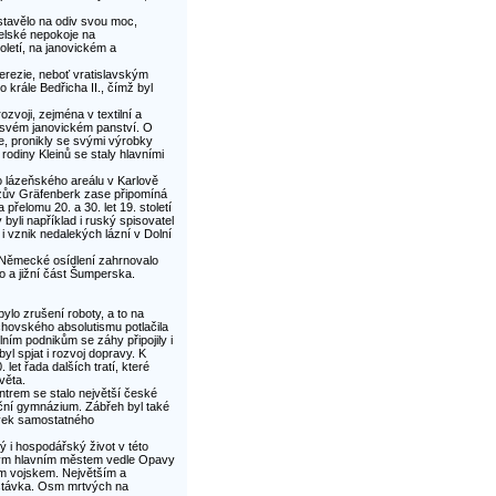
stavělo na odiv svou moc,
selské nepokoje na
letí, na janovickém a
erezie, neboť vratislavským
krále Bedřicha II., čímž byl
voji, zejména v textilní a
a svém janovickém panství. O
, pronikly se svými výrobky
rodiny Kleinů se staly hlavními
ro lázeňského areálu v Karlově
tzův Gräfenberk zase připomíná
řelomu 20. a 30. let 19. století
byli například i ruský spisovatel
 vznik nedalekých lázní v Dolní
ce. Německé osídlení zahrnovalo
o a jižní část Šumperska.
ylo zrušení roboty, a to na
chovského absolutismu potlačila
lním podnikům se záhy připojily i
byl spjat i rozvoj dopravy. K
let řada dalších tratí, které
věta.
entrem se stalo největší české
iční gymnázium. Zábřeh byl také
vek samostatného
ý i hospodářský život v této
ruhým hlavním městem vedle Opavy
ým vojskem. Největším a
 stávka. Osm mrtvých na