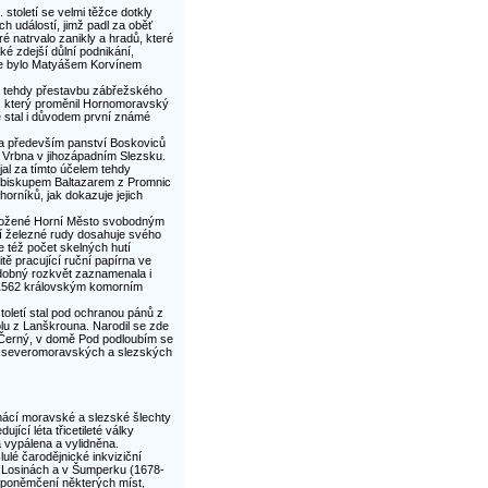
toletí se velmi těžce dotkly
h událostí, jimž padl za oběť
ré natrvalo zanikly a hradů, které
é zdejší důlní podnikání,
de bylo Matyášem Korvínem
 už tehdy přestavbu zábřežského
l, který proměnil Hornomoravský
e stal i důvodem první známé
ala především panství Boskoviců
 Vrbna v jihozápadním Slezsku.
jal za tímto účelem tehdy
m biskupem Baltazarem z Promnic
orníků, jak dokazuje jejich
založené Horní Město svobodným
í železné rudy dosahuje svého
e též počet skelných hutí
tě pracující ruční papírna ve
dobný rozkvět zaznamenala i
u 1562 královským komorním
toletí stal pod ochranou pánů z
olu z Lanškrouna. Narodil se zde
sef Černý, v domě Pod podloubím se
h severomoravských a slezských
mácí moravské a slezské šlechty
ící léta třicetileté války
a vypálena a vylidněna.
lé čarodějnické inkviziční
h Losinách a v Šumperku (1678-
ak poněmčení některých míst,