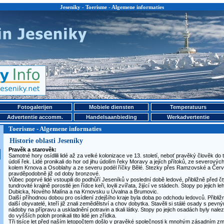
Jeseniky - Toerisme - Algemene informaties
Fotogalerijen
Mobiele diensten
Temperatuurs
Advertentie accomm.
Handelsaanbieding
Werkadvertentie
Toerisme - Algemene informaties
Historie oblasti Jeseníky
Pravěk a starověk:
Samotné hory osídlili lidé až za velké kolonizace ve 13. století, neboť pravěký člověk d
údolí řek. Lidé pronikali do hor od jihu údolím řeky Moravy a jejích přítoků, ze severovýc
kolem Krnova a Osoblahy a ze severu podél říčky Bělé. Stezky přes Ramzovské a Červ
pravděpodobně již od doby bronzové.
Vůbec poprvé lidé vstoupili do podhůří Jeseníků v poslední době ledové, přibližně před čtyři
tundrovité krajině porostlé jen řídce keři, lovili zvířata, žijící ve stádech. Stopy po jejich
Dubicka, Nového Malína a na Krnovsku u Úvalna a Brumovic.
Další příhodnou dobou pro osídlení zdejšího kraje byla doba po odchodu ledovců. Přibližně
další obyvatelé, kteří již znali zemědělství a chov dobytka. Stavěli si stálé osady s pevn
nádoby na přípravu a uskladnění potravin a tkali látky. Stopy po jejich osadách byly nal
do vyšších poloh pronikali tito lidé jen zřídka.
Tři tisíce let před naším letopočtem došlo v pravěké společnosti k mnohým zásadním zm