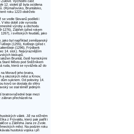
 u Žulové. Východní část
12. století již byla osídlena
ků. (Rýmařovsko, Bruntálsko,
které roku 1223 obdrželo
se vedle Slovanů podíleli i
. V této době zde vyrostla
a řemeslné výroby a obchodu
69-1276), Zábřeh (před rokem
1267), i světských feudálů, jako
dy, jako byl například zeměpanský
lštejn (1255), Kolštejn (před r.
Kaltenštejn (1296), Frýdberk
c 14. stol.). Nejvýraznějším
lavských biskupů.
aložen Bruntál, čistě hornickými
k a Staré Město pod Sněžníkem
zná ruda, která se vyvážela až do
na Moravě jeho bratra,
h a slezských měst a Krnov,
ní dům suknem. Od poloviny 14.
bou kovů se dostala do sféry
avský se stal téměř jediným
tí bratrovražedné boje mezi
z zábran přecházeli na
husitských válek. Již na stížném
ka z Frývaldu, který pak patřil i
ličce u Zábřeha Jana ze Zvole.
 německých měst. Na podzim roku
ávala husitská vojska i při