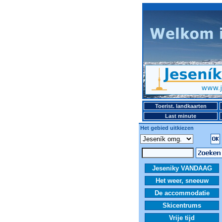
Toerist. landkaarten
Last minute
Het gebied uitkiezen
Jeseniky VANDAAG
Het weer, sneeuw
De accommodatie
Skicentrums
Vrije tijd