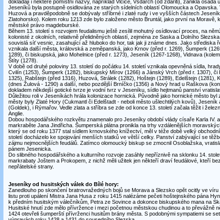
dokládají i některé pomístní názvy, například Vlčice, Vsdarch (od ždářiti), zaniklá osada
Jeseníků byla postupně osidlována ze starých sídelních oblastí Olomoucka a Opavska. Ve 
Huzová a pravděpodobně se dobývaly stříbrné i zlaté rudy i ve vyšších částech Jesení
Zlatohorsko). Kolem roku 1213 zde bylo založeno město Bruntál, jako první na Moravě, 
městské právo magdeburské.
Během 13. století s rozvojem feudalismu ještě zesílil mohutný osídlovací proces, na němž 
kolonisté z okolních, relativně přelidněných oblastí, zejména ze Saska a Dolního Slezska
souvislá síť vesnic, zasahující až hluboko do hor, tak jak ji známe dnes. Jako středisk
vznikala další města, královská a zeměpanská, jako Krnov (před r. 1269), Šumperk (12
1289), či biskupská, jako Mohelnice (před r. 1273), Jeseník (1267-1268), Vidnava (kolem 
Štíty (1278).
V době od druhé poloviny 13. století do počátku 14. století vznikala opevněná sídla, hra
Cvilín (1253), Šumperk (1282), biskupský Mírov (1266) a Jánský Vrch (před r. 1307), či Fu
1325), Rabštejn (před 1316), Huzová, Strálek (1282), Hoštejn (1289), Edelštejn (1281), 
(dnes Žulová - 1290) a další, nebo pozdější Brníčko (1356) a Nový hrad u Raškova (kone
dokladem někdejší gotické tvrze je vodní tvrz v Jeseníku, sídlo hejtmanů panství vratis
Důležitou roli v Jeseníkách hrála kolonizace hornická. Původně jako hornické město byl z
městy byly Zlaté Hory (Cukmantl či Edelštadt - neboli město ušlechtilých kovů), Jesení
(Goldek), i Rýmařov. Vedle zlata a stříbra se zde od konce 13. století začala těžit i žele
Anglie.
Dobou hospodářského rozkvětu znamenalo pro Jeseníky období vlády císaře Karla IV. a 
markraběte Jana Jindřicha. Šumperská plátna pronikla na trhy vzdálenějších moravskýc
který se od roku 1377 stal sídlem krnovského knížectví, měl v téže době velký obchod
století docházelo ke spojování menších statků ve větší celky. Panství zabývající se těž
zájmu nejmocnějších feudálů. Zatímco olomoucký biskup se zmocnil Osoblažska, vratisl
pánem Jesenicka.
Do slibného hospodářského a kulturního rozvoje zasáhly nepříznivě na sklonku 14. stole
markrabaty Joštem a Prokopem, z nichž měli užitek jen někteří draví feudálové, kteří be
nepřátelské strany.
Jeseníky od husitských válek do Bílé hory:
Zanedlouho po skončení bratrovražedných bojů se Morava a Slezsko opět ocitly ve víru 
listu proti upálení Mistra Jana Husa z roku 1415 nalézáme pečeti hoštejnského pána Hynčí
k předním husitským válečníkům, Petra ze Sovince a dokonce biskupského mana na Ska
Husitské hnutí zde mělo přívržence i mezi početnou městskou chudinou a to převážně
1424 otevřeli šumperští přívrženci husitům brány města. S podobnými sympatiemi se setk
výpravách roku 1428 a 1431 do sousedního Slezska.