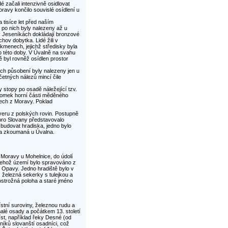
é začali intenzivně osidlovat
ravy končilo souvislé osídlení u
 tisíce let před naším
y po nich byly nalezeny až u
v Jeseníkách dokládají bronzové
ov dobytka. Lidé žili v
menech, jejichž středisky byla
 této doby. V Úvalně na svahu
 byl rovněž osídlen prostor
jich působení byly nalezeny jen u
četných nálezů mincí čile
stopy po osadě náležející tzv.
 zlomek horní části měděného
nech z Moravy. Poklad
everu z polských rovin. Postupně
 pro Slovany představovalo
budovat hradiska, jedno bylo
da zkoumaná u Úvalna.
 Moravy u Mohelnice, do údolí
 jehož území bylo spravováno z
 Opavy. Jedno hradiště bylo v
 železná sekerky s tulejkou a
ostrožná poloha a staré jméno
ístní suroviny, železnou rudu a
 malé osady a počátkem 13. století
íst, například řeky Desné (od
níků slovanští osadníci, což