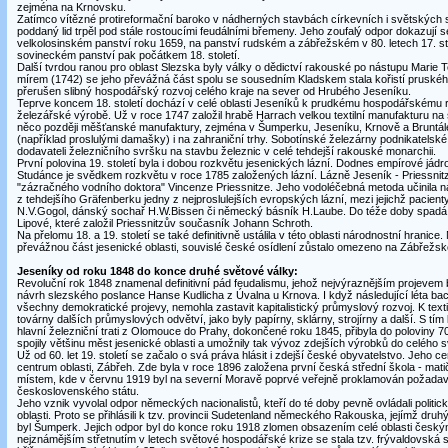
zejména na Krnovsku.
Zatímco vítězné protireformační baroko v nádherných stavbách církevních i světských 
poddaný lid trpěl pod stále rostoucími feudálními břemeny. Jeho zoufalý odpor dokazují 
velkolosinském panství roku 1659, na panství rudském a zábřežském v 80. letech 17. sto
sovineckém panství pak počátkem 18. století.
Další tvrdou ranou pro oblast Slezska byly války o dědictví rakouské po nástupu Marie T
mírem (1742) se jeho převážná část spolu se sousedním Kladskem stala kořistí pruského 
přerušen slibný hospodářský rozvoj celého kraje na sever od Hrubého Jeseníku.
Teprve koncem 18. století dochází v celé oblasti Jeseníků k prudkému hospodářskému roz
železářské výrobě. Už v roce 1747 založil hrabě Harrach velkou textilní manufakturu n
něco později měšťanské manufaktury, zejména v Šumperku, Jeseníku, Krnově a Bruntále
(například proslulými damašky) i na zahraniční trhy. Sobotínské železárny podnikatelské 
dodavateli železničního svršku na stavbu železnic v celé tehdejší rakouské monarchii.
První polovina 19. století byla i dobou rozkvětu jesenických lázní. Dodnes empírové jád
Studánce je svědkem rozkvětu v roce 1785 založených lázní. Lázně Jeseník - Priessni
"zázračného vodního doktora" Vincenze Priessnitze. Jeho vodoléčebná metoda učinila na p
z tehdejšího Gräfenberku jedny z nejproslulejších evropských lázní, mezi jejichž pacienty 
N.V.Gogol, dánský sochař H.W.Bissen či německý básník H.Laube. Do téže doby spadá i
Lipové, které založil Priessnitzův současník Johann Schroth.
Na přelomu 18. a 19. století se také definitivně ustálila v této oblasti národnostní hrani
převážnou část jesenické oblasti, souvislé české osídlení zůstalo omezeno na Zábřežsk
Jeseníky od roku 1848 do konce druhé světové války:
Revoluční rok 1848 znamenal definitivní pád feudalismu, jehož nejvýraznějším projevem b
návrh slezského poslance Hanse Kudlicha z Úvalna u Krnova. I když následující léta ba
všechny demokratické projevy, nemohla zastavit kapitalistický průmyslový rozvoj. K texti
továrny dalších průmyslových odvětví, jako byly papírny, sklárny, strojírny a další. S tím 
hlavní železniční trati z Olomouce do Prahy, dokončené roku 1845, přibyla do poloviny 70. 
spojily většinu měst jesenické oblasti a umožnily tak vývoz zdejších výrobků do celého s
Už od 60. let 19. století se začalo o svá práva hlásit i zdejší české obyvatelstvo. Jeho c
centrum oblasti, Zábřeh. Zde byla v roce 1896 založena první česká střední škola - mat
místem, kde v červnu 1919 byl na severní Moravě poprvé veřejně proklamován požada
československého státu.
Jeho vznik vyvolal odpor německých nacionalistů, kteří do té doby pevně ovládali politick
oblasti. Proto se přihlásili k tzv. provincii Sudetenland německého Rakouska, jejímž d
byl Šumperk. Jejich odpor byl do konce roku 1918 zlomen obsazením celé oblasti česk
nejznámějším střetnutím v letech světové hospodářské krize se stala tzv. frývaldovská