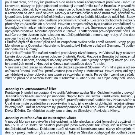
používat rádlo, což zvýšilo produkci a do našich zemí začal pronikat první kov - měď. Lid
Krnovsko, nálezy po jejich působení pocházejí v menší míře také z Bruntálu. V povodí Mo
Mohelnice, dále pak byly nacházeny nástroje po lidech jen ojediněle, například v Bludově.
K rozmachu osídlení celé severní Moravy a Slezska došlo v době bronzové, přibližně dva
letopočtem. Lidé takzvané lužické kultury posouvali svá sídla hluboko do údolí řek. Stop
Šumperka, intenzivně bylo osídleno především Krnovsko. Existenci obchodních stezek 
předměty ve Skorošicích a Branné. Hlavním zdrojem obživy bylo i nadále zemědělství a ch
jednoduchých nadzemních domech a spalovali své mrtvé. Společnost se organizovala v k
opevněná hradiska. Mohutné opevnění v Krnově - Pfaffenberku pravděpodobně náleží do
nad Červeným dvorem bylo nalezeno rozsáhlé pohřebiště s mnoha sty hroby. V této době
pozdějšího středověkého hradu Cvilína.
Přibližně čtyři až tři století před naším letopočtem ovládli naše země Keltové. Stopy po je
Mohelnice a na Opavsku. Na přelomu letopočtu byli Keltové vytlačeni Germány. Ti podle 
obchodovali s Římany.
Po zániku římské říše našimi zeměmi procházely různé kmeny. Ve Vidnavě byly nalezeny 
kultuře dobrodzienské z první poloviny 5. století. Poblíž Rázové u Bruntálu byl nalezen
litého kotle s uchem, spadající do doby Attilovy říše. Jde o jediný bezpečný nález po Hu
byzantských mincí v Hrozové u Krnova pak spadá do doby 7. století.
V šestém století začali na Moravu a do Slezska pronikat Slované. První vlna přišla od s
osídlovali úrodná údolí řek, první vesnice jsou známy z Mohelnicka. Hlavní zdroj obživy
zemědělství a chov dobytka, postupně se rozvíjela řemesla. Po osídlení země se začaly 
zřízeno přibližně v osmém století na Osoblažsku u obce Víno. Do stejné doby patří osa
Jeseníky za Velkomoravské říše:
Počátkem 9. století se postupně vytvořila Velkomoravská říše. Osídlení končilo v povodí
Jeseníků přicházeli Slované jen náhodně. Naproti tomu ve Slezsku sídlil kmen Holasiců,
pěti hradišť. Centrum kmene se s největší pravděpodobností nacházelo v Holasovicích u
Úvalně na místě pozdějšího středověkého hradu, jeho existenci dokládají nečetné střepy,
železný talíř. Dalším hradiskem byl pravděpodobně Dívčí hrad, čemuž nasvědčuje jeho 
Diwiz (Děvíč). Zemědělské osady jsou známy ze Slezských Pavlovic a Hlinky.
Jeseníky ve středověku do husitských válek:
V povodí Moravy se vytvořilo silné osídlení na Mohelnicku, zruční řemeslníci využívali m
tuhu. V 11. a 12. století se osídlení postupně posouvalo podél toku řeky, lidé si zřizovali
dosáhli oblasti Bludova. Dokladem starší slovanské kolonizace jsou i názvy některých m
desno - pravý, tedy přítok z pravé strany). Také ve Slezsku postupovali do podhůří Jese