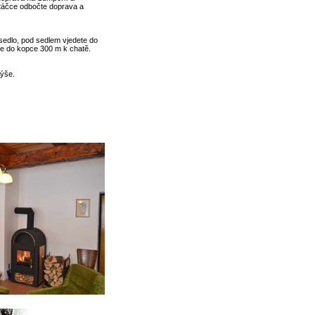
atáčce odbočte doprava a
sedlo, pod sedlem vjedete do
te do kopce 300 m k chatě.
výše.