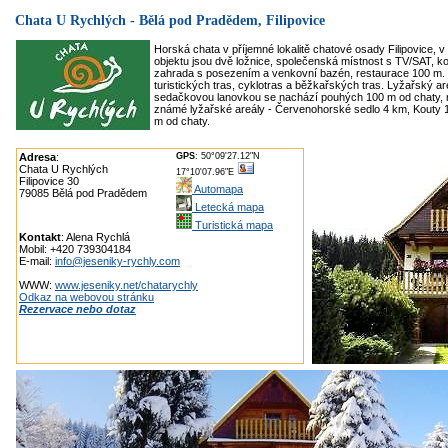
Chata U Rychlých - Bělá pod Pradědem, Filipovice
Horská chata v příjemné lokalitě chatové osady Filipovice, 
objektu jsou dvě ložnice, společenská místnost s TV/SAT, 
zahrada s posezením a venkovní bazén, restaurace 100 m. V
turistických tras, cyklotras a běžkařských tras. Lyžařský are
sedačkovou lanovkou se nachází pouhých 100 m od chaty, n
známé lyžařské areály - Červenohorské sedlo 4 km, Kouty
m od chaty.
Adresa
:
GPS
: 50°09'27.12"N
Chata U Rychlých
17°10'07.96"E
Filipovice 30
Automapa
79085 Bělá pod Pradědem
Letecká mapa
Turistická mapa
Kontakt
: Alena Rychlá
Mobil: +420 739304184
E-mail:
info@jeseniky-rychly.com
WWW:
www.jeseniky.net/chatarychly
Odkaz na webovou stránku
Rezervace nebo dotaz