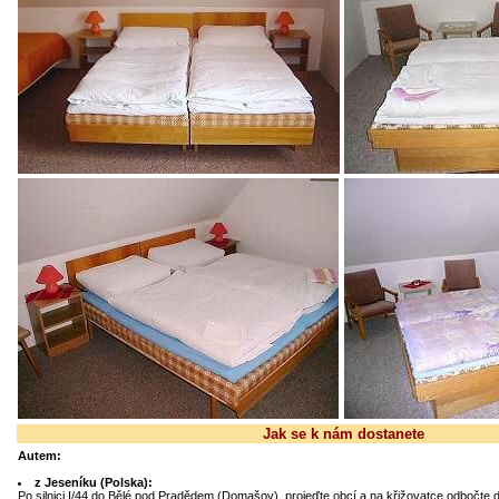
Jak se k nám dostanete
Autem:
z Jeseníku (Polska):
Po silnici I/44 do Bělé pod Pradědem (Domašov), projeďte obcí a na křižovatce odbočte