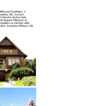
v Bělé pod Pradědem. V
koupelna, WC, kuchyň,
 blízkém okolí je řada
ál Skipark Filipovice se
edaleko se nachází další
 10km. Zastávka SKIbusu 100