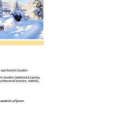
se sprchovým koutem
ím koutem (elektrická kamna,
rychlovarná konvice, nádobí),
atelitním příjmem.