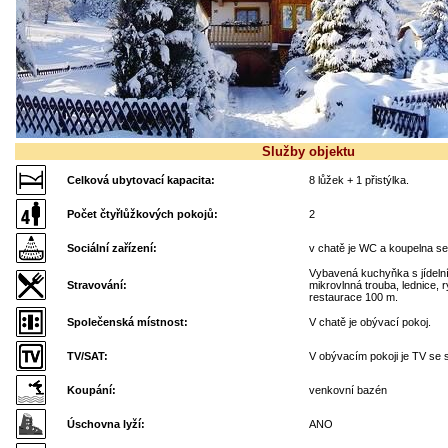
Služby objektu
Celková ubytovací kapacita:
8 lůžek + 1 přistýlka.
Počet čtyřlůžkových pokojů:
2
Sociální zařízení:
v chatě je WC a koupelna 
Vybavená kuchyňka s jídeln
Stravování:
mikrovlnná trouba, lednice, 
restaurace 100 m.
Společenská místnost:
V chatě je obývací pokoj.
TV/SAT:
V obývacím pokoji je TV se s
Koupání:
venkovní bazén
Úschovna lyží:
ANO