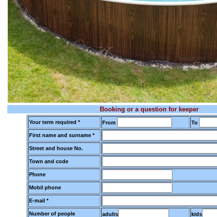
Booking or a question for keeper
Your term required *
From
To
First name and surname *
Street and house No.
Town and code
Phone
Mobil phone
E-mail *
Number of people
adults
kids