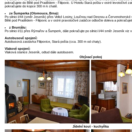
pokračujete do Bělé pod Pradědem - Filipovic. U Hotelu Stará pošta v ostré levotočivé z
pokračujete do kopce 300 m k chatě.
ze Šumperka (Olomouce, Brna):
Po silnici I/44 (směr Jeseník) přes Velké Losiny, Loučnou nad Desnou a Červenohorské 
Bělé pod Pradědem - Filipovic a v ostré pravotočivé zatáčce odbočte doleva a pokračuje
z Bruntálu:
Po silnici I/11 přes Rýmařov a Šumperk, dále pokračujte po silnici I/44 směr Jeseník viz 
Autobusové spojení:
Autobusová zastávka Filipovice, Stará pošta (cca. 300 m od chaty).
Vlakové spojení:
Vlaková stanice Jeseník, odtud dále autobusem.
Obývací pokoj
Jídelní kout - kuchyňka