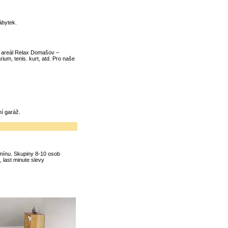
ábytek.
í areál Relax Domašov –
ium, tenis. kurt, atd. Pro naše
ní garáž.
rmínu. Skupiny 8-10 osob
, last minute slevy