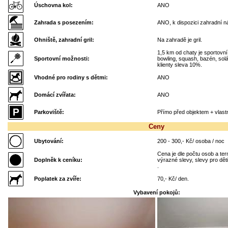
Úschovna kol:
ANO
Zahrada s posezením:
ANO, k dispozici zahradní n
Ohniště, zahradní gril:
Na zahradě je gril.
1,5 km od chaty je sportovn
Sportovní možnosti:
bowling, squash, bazén, solár
klienty sleva 10%.
Vhodné pro rodiny s dětmi:
ANO
Domácí zvířata:
ANO
Parkoviště:
Přímo před objektem + vlast
Ceny
Ubytování:
200 - 300,- Kč/ osoba / noc
Cena je dle počtu osob a te
Doplněk k ceníku:
výrazné slevy, slevy pro děti
.
Poplatek za zvíře:
70,- Kč/ den.
Vybavení pokojů: