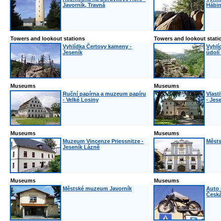
Javorník, Travná
Hábin
Towers and lookout stations
Towers and lookout stati
Vyhlídka Čertovy kameny -
Vyhlí
Jeseník
údolí
Museums
Museums
Ruční papírna a muzeum papíru
Vlast
- Velké Losiny
- Jes
Museums
Museums
Muzeum Vincenze Priessnitze -
Městs
Jeseník Lázně
Museums
Museums
Městské muzeum Javorník
Auto 
Česká