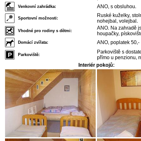
ANO, s obsluhou.
Venkovní zahrádka:
Ruské kuželky, stoln
Sportovní možnosti:
nohejbal, volejbal.
ANO. Na zahradě js
Vhodné pro rodiny s dětmi:
houpačky, pískovišt
ANO, poplatek 50,- 
Domácí zvířata:
Parkoviště s dostat
Parkoviště:
přímo u penzionu, mi
Interiér pokojů: