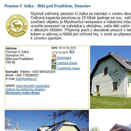
Penzion U Julka - Bělá pod Pradědem, Domašov
Stylově zařízený penzion U Julka se nachází v centru ob
Celková kapacita penzionu je 23 lůžek (pokoje se soc. zař
součástí objektu je Myslivecká restaurace a Valašská izba
oceníte posezení na zahrádce s obsluhou, vaše děti zatí
s dětským hřištěm. Příjemný pocit z dovolené umocní v le
krbem a udírnou a hřiště pro míčové hry, v zimě se připra
k zimním sportům.
Adresa
:
GPS
: 50°10'39.35"N
Penzion U Julka
17°11'52.66"E
Domašov 54
Automapa
Bělá pod Pradědem
790 85
Letecká mapa
Turistická mapa
Kontakt
: Telefon: +420 584420324
Mobil: +420 776038202
E-mail:
info@ujulka.cz
WWW:
www.jeseniky.net/ujulka
Odkaz na webovou stránku
Rezervace nebo dotaz