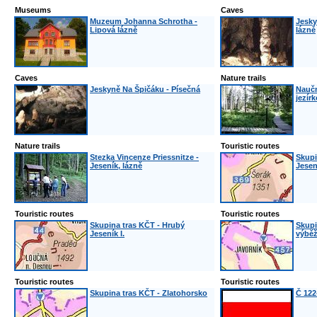
Museums
Caves
Muzeum Johanna Schrotha -
Jesky
Lipová lázně
lázně
Caves
Nature trails
Jeskyně Na Špičáku - Písečná
Naučn
jezírk
Nature trails
Touristic routes
Stezka Vincenze Priessnitze -
Skupi
Jeseník, lázně
Jesení
Touristic routes
Touristic routes
Skupina tras KČT - Hrubý
Skupi
Jeseník I.
výbě
Touristic routes
Touristic routes
Skupina tras KČT - Zlatohorsko
Č 122