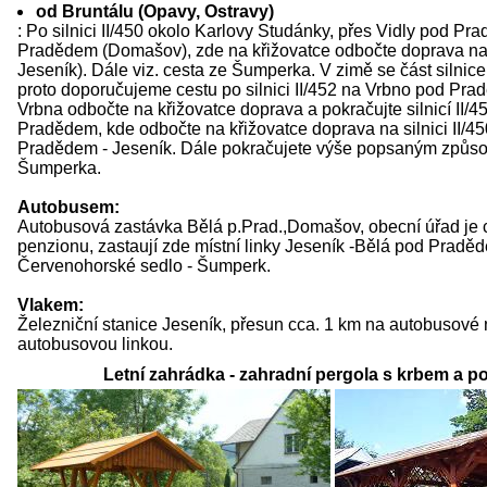
od Bruntálu (Opavy, Ostravy)
: Po silnici II/450 okolo Karlovy Studánky, přes Vidly pod P
Pradědem (Domašov), zde na křižovatce odbočte doprava na s
Jeseník). Dále viz. cesta ze Šumperka. V zimě se část silnice
proto doporučujeme cestu po silnici II/452 na Vrbno pod Pra
Vrbna odbočte na křižovatce doprava a pokračujte silnicí II/4
Pradědem, kde odbočte na křižovatce doprava na silnici II/4
Pradědem - Jeseník. Dále pokračujete výše popsaným způs
Šumperka.
Autobusem:
Autobusová zastávka Bělá p.Prad.,Domašov, obecní úřad je 
penzionu, zastaují zde místní linky Jeseník -Bělá pod Pradě
Červenohorské sedlo - Šumperk.
Vlakem:
Železniční stanice Jeseník, přesun cca. 1 km na autobusové 
autobusovou linkou.
Letní zahrádka - zahradní pergola s krbem a p