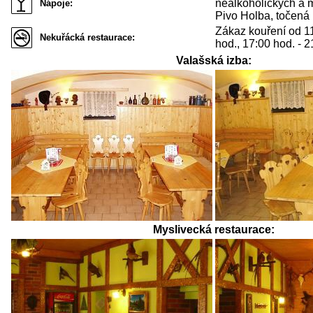
nealkoholických a 
Nápoje:
Pivo Holba, točená 
Zákaz kouření od 11
Nekuřácká restaurace:
hod., 17:00 hod. - 2
Valašská izba:
Myslivecká restaurace: