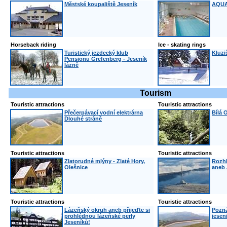
Městské koupaliště Jeseník
AQUA
Horseback riding
Ice - skating rings
Turistický jezdecký klub
Kluzi
Pensionu Grefenberg - Jeseník
lázně
Tourism
Touristic attractions
Touristic attractions
Přečerpávací vodní elektrárna
Bílá 
Dlouhé stráně
Touristic attractions
Touristic attractions
Zlatorudné mlýny - Zlaté Hory,
Rozhl
Olešnice
aneb 
Touristic attractions
Touristic attractions
Lázeňský okruh aneb přijeďte si
Pozná
prohlédnou lázeňské perly
jesen
Jeseníků!