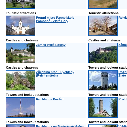
Touristic attractions
Touristic attractions
Poutní místo Panny Marie
Rejví
Pomocné - Zlaté Hory
Castles and chateaus
Castles and chateaus
Zámek Velké Losiny
Zámek
Castles and chateaus
Towers and lookout stati
Zřícenina hradu Rychleby
Rozhl
(Reichenštejn)
Zlaté
Towers and lookout stations
Towers and lookout stati
Rozhledna Praděd
Rozhl
Towers and lookout stations
Towers and lookout stati
Rozhledna na Borůvkové Hoře -
Vyhlí