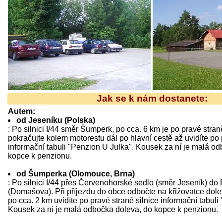
Jak se k nám dostanete:
Autem:
od Jeseníku (Polska)
: Po silnici I/44 směr Šumperk, po cca. 6 km je po pravé stra
pokračujte kolem motorestu dál po hlavní cestě až uvidíte po 
informační tabuli "Penzion U Julka". Kousek za ní je malá o
kopce k penzionu.
od Šumperka (Olomouce, Brna)
: Po silnici I/44 přes Červenohorské sedlo (směr Jeseník) d
(Domašova). Při příjezdu do obce odbočte na křižovatce dole
po cca. 2 km uvidíte po pravé straně silnice informační tabuli
Kousek za ní je malá odbočka doleva, do kopce k penzionu.