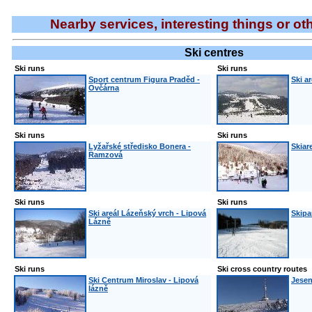
Nearby services, interesting things or ot
Ski centres
Ski runs
Ski runs
Sport centrum Figura Praděd -
Ski a
Ovčárna
Ski runs
Ski runs
Lyžařské středisko Bonera -
Skiar
Ramzová
Ski runs
Ski runs
Ski areál Lázeňský vrch - Lipová
Skipa
Lázně
Ski runs
Ski cross country routes
Ski Centrum Miroslav - Lipová
Jesen
lázně