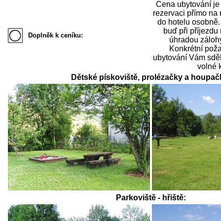
Cena ubytování je 
rezervaci přímo na 
do hotelu osobně.
buď při příjezdu
Doplněk k ceníku:
úhradou zálohy
Konkrétní pož
ubytování Vám sděl
volné 
Dětské pískoviště, prolézačky a houpač
Parkoviště - hřiště: