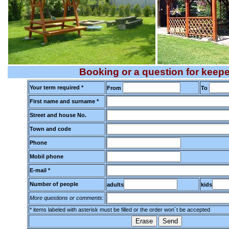
Booking or a question for keepe
Your term required *
From
To
First name and surname *
Street and house No.
Town and code
Phone
Mobil phone
E-mail *
Number of people
adults
kids
More questions or comments:
* items labeled with asterisk must be filled or the order won´t be accepted