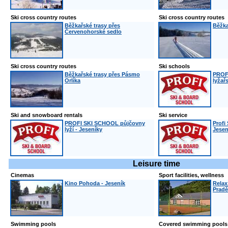
Ski cross country routes
Ski cross country routes
Běžkařské trasy přes
Běžka
Červenohorské sedlo
Ski cross country routes
Ski schools
Běžkařské trasy přes Pásmo
PROF
Orlíka
lyžař
Ski and snowboard rentals
Ski service
PROFI SKI SCHOOL půjčovny
Profi
lyží - Jeseníky
Jesen
Leisure time
Cinemas
Sport facilities, wellness
Kino Pohoda - Jeseník
Relax
Prad
Swimming pools
Covered swimming pools