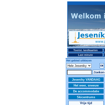
Toerist. landkaarten
Last minute
Het gebied uitkiezen
Jeseniky VANDAAG
Het weer, sneeuw
De accommodatie
Skicentrums
Vrije tijd