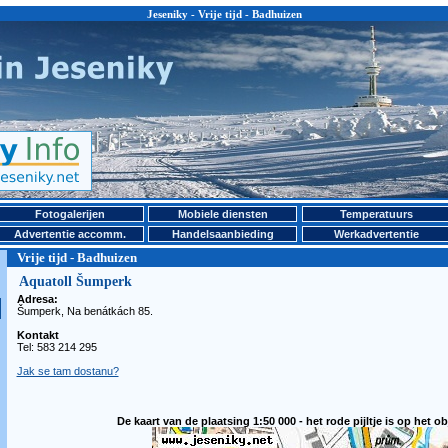
Jeseniky - Vrije tijd - Badhuizen
Fotogalerijen
Mobiele diensten
Temperatuurs
Advertentie accomm.
Handelsaanbieding
Werkadvertentie
Vrije tijd - Badhuizen
Aquatoll Šumperk
Adresa:
Šumperk, Na benátkách 85.
Kontakt
Tel: 583 214 295
Jak se tam dostanu?
De kaart van de plaatsing 1:50 000 - het rode pijltje is op het ob