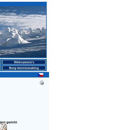
Webcamera's
Berg-kennismaking
ject gericht