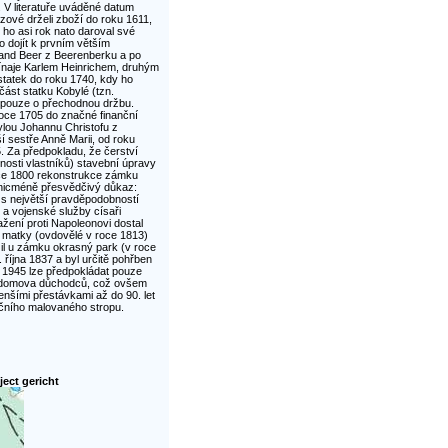
 V literatuře uváděné datum
zové drželi zboží do roku 1611,
ho asi rok nato daroval své
o dojít k prvním větším
nand Beer z Beerenberku a po
ínaje Karlem Heinrichem, druhým
 statek do roku 1740, kdy ho
ást statku Kobylé (tzn.
o pouze o přechodnou držbu.
roce 1705 do značné finanční
ylou Johannu Christofu z
ší sestře Anně Marii, od roku
. Za předpokladu, že čerství
nosti vlastníků) stavební úpravy
oce 1800 rekonstrukce zámku
 nicméně přesvědčivý důkaz:
 s největší pravděpodobností
 a vojenské služby císaři
žení proti Napoleonovi dostal
 matky (ovdovělé v roce 1813)
žil u zámku okrasný park (v roce
října 1837 a byl určitě pohřben
 1945 lze předpokládat pouze
ko domova důchodců, což ovšem
enšími přestávkami až do 90. let
nčního malovaného stropu.
ject gericht