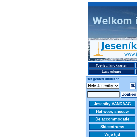
Toerist. landkaarten
Last minute
Het gebied uitkiezen
Jeseniky VANDAAG
Het weer, sneeuw
De accommodatie
Skicentrums
Vrije tijd