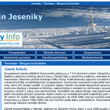
Jeseniky - Toerisme - Burgen en kastelen
Fotogalerijen
Mobiele diensten
Temperatuurs
Advertentie accomm.
Handelsaanbieding
Werkadvertentie
Toerisme - Burgen en kastelen
Zámek Kobylá
Dvoupatrová stavba přibližně čtvercového půdorysu o 7 X 6 okenních osách, částečně 
hladkou vápennou omítkou okrové barvy, členění bílé, a ukončena sedlovou, eternitem k
mansardou. Hlavnímu průčelí dominuje mělký tříosý rivalit lemovaný pásovou a kvádrovan
volutovými křídly a trojúhelníkovým tympanonem. Zachovaný renesanční pravoúhlý kame
erby, které drží dvojice andělů. O stranách nápisy. Interiér novodobě dispozičně upravo
neckovou klenbou s lunetami a hřebínky, valená klenba s lunetami se dochovala v pravém 
prostory, včetně 1. patra, jsou plochostropé. Schodiště má valené klenby, nad odpočívadl
patře novodobá původní vestavba. Kolem zámku se rozkládá přírodně krajinářský park 
30. letech 19. století. Další úpravy parku pocházejí z let 1878-1880, kdy byl rozšířen po
Kretschmy a v letech 1905-1906, kdy byl rozšířen podle plánu zahradníka A. Schumann
zachovaly některé cennější dřeviny.
Zámek postavil Niklas z Niemitz, hejtman na Jánském Vrchu, který v roce 1566 koupil v 