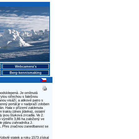
Webcamera's
Berg-kennismaking
podsklepená. Je omítnutá
rytou střechou s falešnou
ou visáží, a atikové patro s
nný portál je v nadpraží zdoben
ván. Hala v přízemí zaklenuta
traktu (dnes jídelna), ostatní
y jsou štuková zrcadla. Ve 2.
o výměře 3,86 ha založený ve
dle plánu zahradníka J.
a. Přes značnou zanedbanost se
Kobylé statek a roku 1573 získal