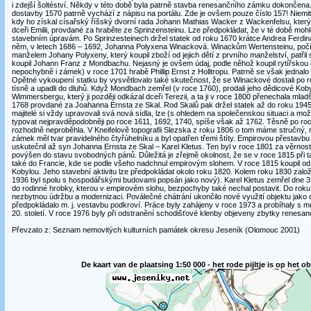
i zdejší šoltéství. Někdy v této době byla patrně stavba renesančního zámku dokončena.
dostavby 1570 patrně vychází z nápisu na portálu. Zde je ovšem pouze číslo 157! Niemit
kdy ho získal císařský říšský dvorní rada Johann Mathias Wacker z Wackenfelsu, který 
dceři Emilii, provdané za hraběte ze Sprinzensteinu. Lze předpokládat, že v té době mohl
stavebním úpravám. Po Sprinzesteinech držel statek od roku 1670 krátce Andrea Ferdi
něm, v letech 1686 – 1692, Johanna Polyxena Winacková. Winackům Wertensteinu, poč
manželem Johany Polyxeny, který koupil zboží od jejich dětí z prvního manželství, patřil
koupil Johann Franz z Mondbachu. Nejasný je ovšem údaj, podle něhož koupil rytířskou č
nepochybně i zámek) v roce 1701 hrabě Phillip Ernst z Holltropu. Patrně se však jednal
Opětné vykoupení statku by vysvětlovalo také skutečnost, že se Winackové dostali po 
tísně a upadli do dluhů. Když Mondbach zemřel (v roce 1760), prodali jeho dědicové Kob
Wimmersbergu, který ji později odkázal dceři Terezii, a ta ji v roce 1800 přenechala mlad
1768 provdané za Joahanna Ernsta ze Skal. Rod Skalů pak držel statek až do roku 1945
majitelé si vždy upravovali svá nová sídla, lze (s ohledem na společenskou situaci a mož
typovat nejpravděpodobněji po roce 1611, 1692, 1740, spíše však až 1762. Těsně po r
rozhodně neproběhla. V Kneifelově topografii Slezska z roku 1806 o tom máme stručný,
zámek měl tvar pravidelného čtyřúhelníku a byl opatřen třemi štíty. Empirovou přestavbu
uskutečnil až syn Johanna Ernsta ze Skal – Karel Kletus. Ten byl v roce 1801 za věrnost
povýšen do stavu svobodných pánů. Důležitá je zřejmě okolnost, že se v roce 1815 při ta
také do Francie, kde se podle všeho nadchnul empirovým slohem. V roce 1815 koupil od
Kobylou. Jeho stavební aktivitu lze předpokládat okolo roku 1820. Kolem roku 1830 zalo
1936 byl spolu s hospodářskými budovami popsán jako nový). Karel Kletus zemřel dne 3. 
do rodinné hrobky, kterou v empirovém slohu, bezpochyby také nechal postavit. Do roku
nezbytnou údržbu a modernizaci. Poválečné chátrání ukončilo nové využití objektu ja
předpokládalo m. j. vestavbu podkroví. Práce byly zahájeny v roce 1973 a probíhaly s m
20. století. V roce 1976 byly při odstranění schodišťové klenby objeveny zbytky renesa
Převzato z: Seznam nemovitých kulturních památek okresu Jeseník (Olomouc 2001)
De kaart van de plaatsing 1:50 000 - het rode pijltje is op het ob