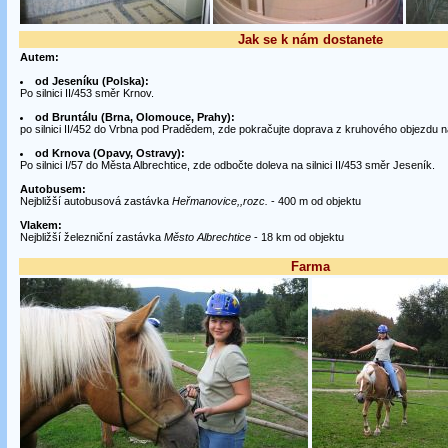
Jak se k nám dostanete
Autem:
od Jeseníku (Polska):
Po silnici II/453 směr Krnov.
od Bruntálu (Brna, Olomouce, Prahy):
po silnici II/452 do Vrbna pod Pradědem, zde pokračujte doprava z kruhového objezdu na
od Krnova (Opavy, Ostravy):
Po silnici I/57 do Města Albrechtice, zde odbočte doleva na silnici II/453 směr Jeseník.
Autobusem:
Nejbližší autobusová zastávka
Heřmanovice,,rozc.
- 400 m od objektu
Vlakem:
Nejbližší železniční zastávka
Město Albrechtice
- 18 km od objektu
Farma