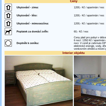
Ceny
Ubytování - zima:
1200,- Kč / apartmán / noc
Ubytování - léto:
1200,- Kč / apartmán / noc
Ubytování - mimosezóna:
1200,- Kč / apartmán / noc
Poplatek za domácí zvíře:
60,- Kč / noc
Ceny platí pro pobyt v délce
6 nocí: 1350 Kč / apartmán /
Doplněk k ceníku:
noci. V ceně je zahrnuto D
elektrické energie, vody, dř
venkovním ohništi a místní 
Interier objektu