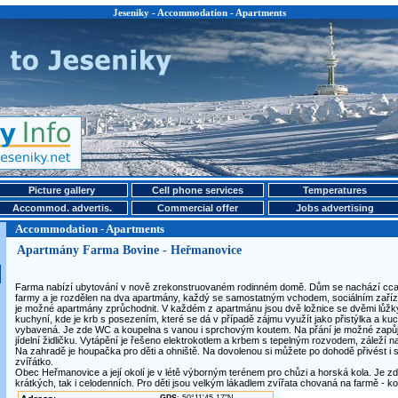
Jeseniky - Accommodation - Apartments
Picture gallery
Cell phone services
Temperatures
Accommod. advertis.
Commercial offer
Jobs advertising
Accommodation - Apartments
Apartmány Farma Bovine - Heřmanovice
Farma nabízí ubytování v nově zrekonstruovaném rodinném domě. Dům se nachází cca 
farmy a je rozdělen na dva apartmány, každý se samostatným vchodem, sociálním zaříz
je možné apartmány zprůchodnit. V každém z apartmánu jsou dvě ložnice se dvěmi lůžky
kuchyní, kde je krb s posezením, které se dá v případě zájmu využít jako přistýlka a kuch
vybavená. Je zde WC a koupelna s vanou i sprchovým koutem. Na přání je možné zapůjč
jídelní židličku. Vytápění je řešeno elektrokotlem a krbem s tepelným rozvodem, záleží na
Na zahradě je houpačka pro děti a ohniště. Na dovolenou si můžete po dohodě přivést i s
zvířátko.
Obec Heřmanovice a její okolí je v létě výborným terénem pro chůzi a horská kola. Je z
krátkých, tak i celodenních. Pro děti jsou velkým lákadlem zvířata chovaná na farmě - kon