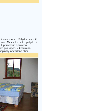
 7 a více nocí. Pobyt v délce 2-
 noc. Minimální délka pobytu: 2
PH, přiměřená spotřeba
eva pro topení v krbu a na
poplatky odváděné obci.