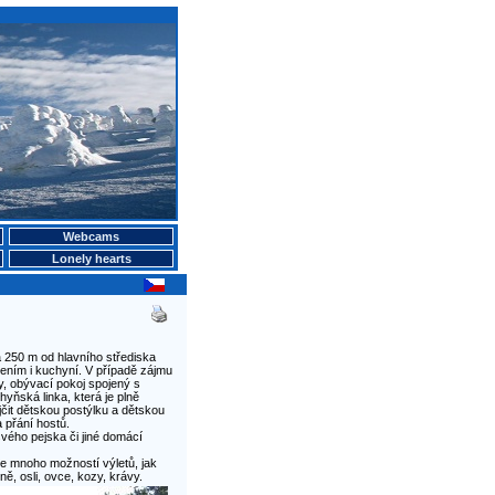
Webcams
Lonely hearts
250 m od hlavního střediska
ením i kuchyní. V případě zájmu
, obývací pokoj spojený s
yňská linka, která je plně
it dětskou postýlku a dětskou
 přání hostů.
vého pejska či jiné domácí
de mnoho možností výletů, jak
ě, osli, ovce, kozy, krávy.