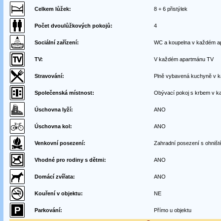
Celkem lůžek:
8 + 6 přistýlek
Počet dvoulůžkových pokojů:
4
Sociální zařízení:
WC a koupelna v každém a
TV:
V každém apartmánu TV
Stravování:
Plně vybavená kuchyně v 
Společenská místnost:
Obývací pokoj s krbem v 
Úschovna lyží:
ANO
Úschovna kol:
ANO
Venkovní posezení:
Zahradní posezení s ohniš
Vhodné pro rodiny s dětmi:
ANO
Domácí zvířata:
ANO
Kouření v objektu:
NE
Parkování:
Přímo u objektu