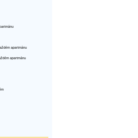
partmánu
každém apartmánu
každém apartmánu
těm