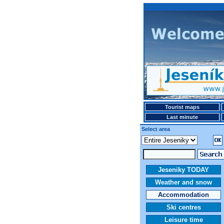
Tourist maps
Last minute
Select area
Jeseniky TODAY
Weather and snow
Accommodation
Ski centres
Leisure time