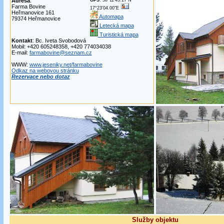
Adresa
:
GPS
: 50°11'45.17"N
Farma Bovine
17°23'04.00"E
Heřmanovice 161
Automapa
79374 Heřmanovice
Letecká mapa
Turistická mapa
Kontakt
: Bc. Iveta Svobodová
Mobil: +420 605248358, +420 774034038
E-mail:
farmabovine@seznam.cz
WWW:
www.jeseniky.net/farmabovine
Odkaz na webovou stránku
Rezervace nebo dotaz
Služby objektu