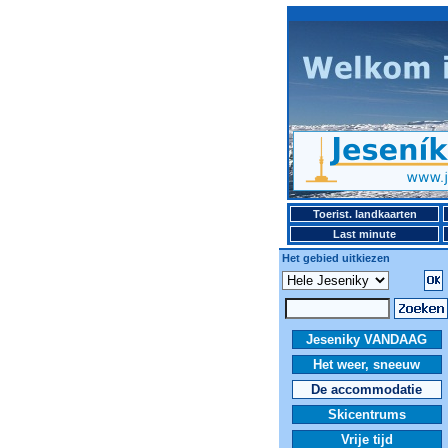
Toerist. landkaarten
Last minute
Het gebied uitkiezen
Jeseniky VANDAAG
Het weer, sneeuw
De accommodatie
Skicentrums
Vrije tijd