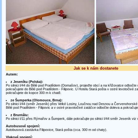
Jak se k nám dostanete
Autem:
z Jeseníku (Polska):
Po silnici I/44 do Bělé pod Pradědem (Domašov), projeďte obcí a na křižovatce odbočt
pokračujete do Bělé pod Pradědem - Filipovic. U Hotelu Stará pošta v ostré levotočivé 
pokračujete do kopce 300 m k chatě.
ze Šumperka (Olomouce, Brna):
Po silnici I/44 (směr Jeseník) přes Velké Losiny, Loučnou nad Desnou a Červenohorské
Bělé pod Pradědem - Filipovic a v ostré pravotočivé zatáčce odbočte doleva a pokračuj
z Bruntálu:
Po silnici I/11 přes Rýmařov a Šumperk, dále pokračujte po silnici I/44 směr Jeseník viz 
Autobusové spojení:
Autobusová zastávka Filipovice, Stará pošta (cca. 300 m od chaty).
Vlakové spojení: