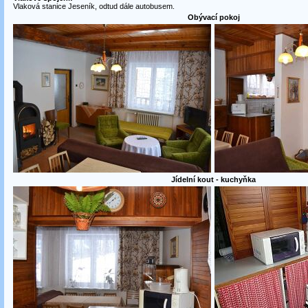
Vlaková stanice Jeseník, odtud dále autobusem.
Obývací pokoj
Jídelní kout - kuchyňka