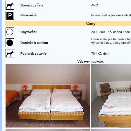
Domácí zvířata:
ANO
Parkoviště:
Přímo před objektem + vlast
Ceny
Ubytování:
200 - 300,- Kč/ osoba / noc
Cena je dle počtu osob a t
Doplněk k ceníku:
výrazné slevy, slevy pro dět
.
Poplatek za zvíře:
70,- Kč/ den.
Vybavení pokojů: