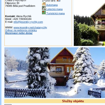
Chata U Rychlých
17°10'07.96"E
Filipovice 30
Automapa
79085 Bělá pod Pradědem
Letecká mapa
Turistická mapa
Kontakt
: Alena Rychlá
Mobil: +420 739304184
E-mail:
info@jeseniky-rychly.com
WWW:
www.jeseniky.net/chatarychly
Odkaz na webovou stránku
Rezervace nebo dotaz
Služby objektu