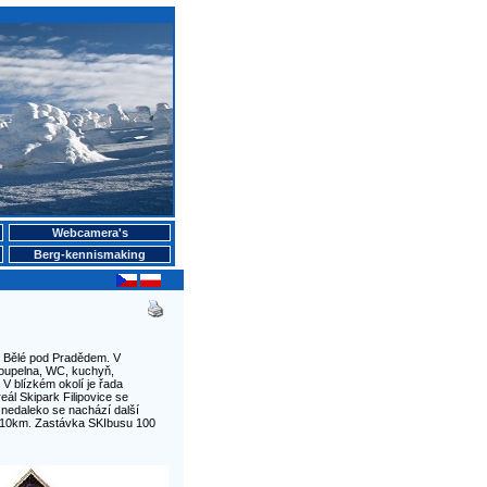
Webcamera's
Berg-kennismaking
 v Bělé pod Pradědem. V
koupelna, WC, kuchyň,
V blízkém okolí je řada
eál Skipark Filipovice se
nedaleko se nachází další
y 10km. Zastávka SKIbusu 100