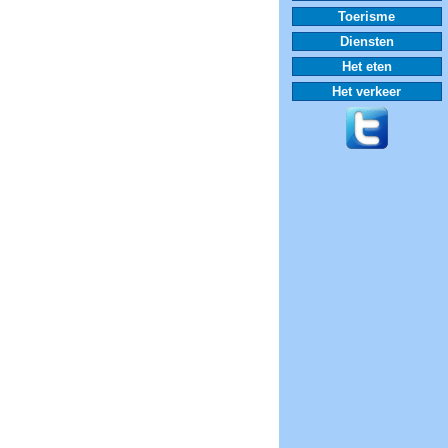
Toerisme
Diensten
Het eten
Het verkeer