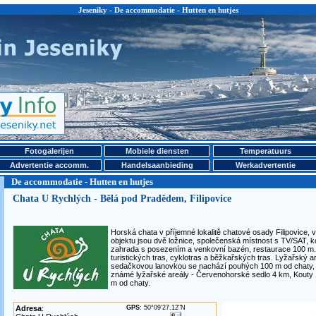
Jeseniky - De accommodatie - Hutten en hutjes
Fotogalerijen
Mobiele diensten
Temperatuurs
Advertentie accomm.
Handelsaanbieding
Werkadvertentie
De accommodatie - Hutten en hutjes
Chata U Rychlých - Bělá pod Pradědem, Filipovice
Horská chata v příjemné lokalitě chatové osady Filipovice,
objektu jsou dvě ložnice, společenská místnost s TV/SAT, 
zahrada s posezením a venkovní bazén, restaurace 100 m. 
turistických tras, cyklotras a běžkařských tras. Lyžařský ar
sedačkovou lanovkou se nachází pouhých 100 m od chaty, 
známé lyžařské areály - Červenohorské sedlo 4 km, Kout
m od chaty.
Adresa
:
GPS
: 50°09'27.12"N