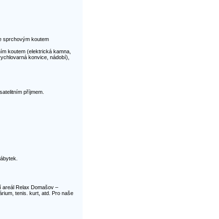
se sprchovým koutem
ím koutem (elektrická kamna,
 rychlovarná konvice, nádobí),
satelitním příjmem.
nábytek.
ní areál Relax Domašov –
rium, tenis. kurt, atd. Pro naše