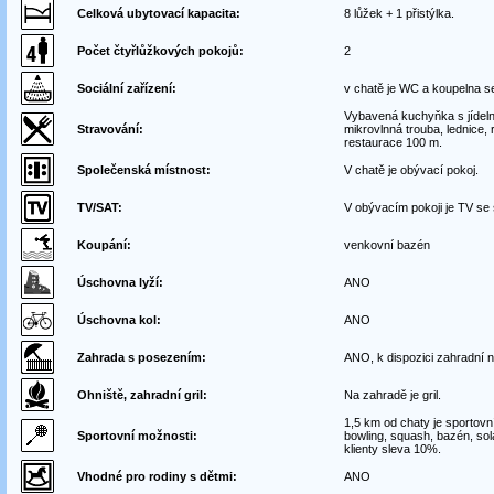
Celková ubytovací kapacita:
8 lůžek + 1 přistýlka.
Počet čtyřlůžkových pokojů:
2
Sociální zařízení:
v chatě je WC a koupelna 
Vybavená kuchyňka s jídeln
Stravování:
mikrovlnná trouba, lednice,
restaurace 100 m.
Společenská místnost:
V chatě je obývací pokoj.
TV/SAT:
V obývacím pokoji je TV se 
Koupání:
venkovní bazén
Úschovna lyží:
ANO
Úschovna kol:
ANO
Zahrada s posezením:
ANO, k dispozici zahradní 
Ohniště, zahradní gril:
Na zahradě je gril.
1,5 km od chaty je sportov
Sportovní možnosti:
bowling, squash, bazén, solá
klienty sleva 10%.
Vhodné pro rodiny s dětmi:
ANO