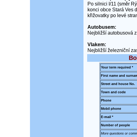
Po silnici I/11 (směr R
konci obce Stará Ves d
křižovatky po levé stra
Autobusem:
Nejbližší autobusová 
Vlakem:
Nejbližší železniční z
Bo
Your term required *
First name and surnam
Street and house No.
Town and code
Phone
Mobil phone
E-mail *
Number of people
More questions or comm