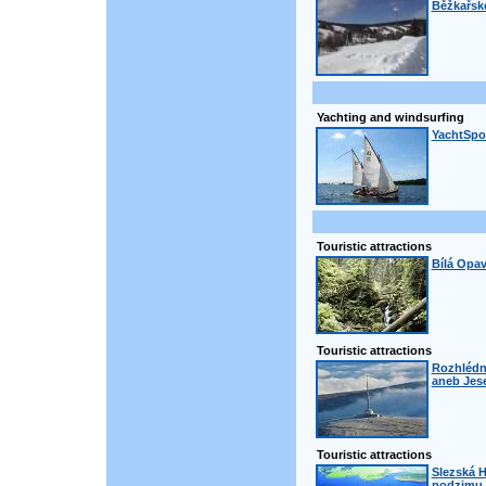
Běžkařské
Yachting and windsurfing
YachtSpor
Touristic attractions
Bílá Opa
Touristic attractions
Rozhlédn
aneb Jese
Touristic attractions
Slezská H
podzimu