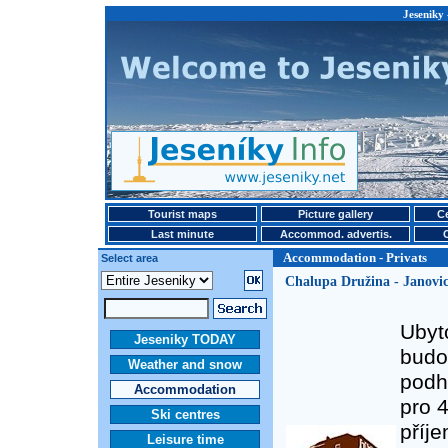
Jeseniky
Tourist maps
Picture gallery
Ce
Last minute
Accommod. advertis.
Accommodation - Privats
Select area
Chalupa Družina - Janovi
Ubyt
Jeseniky TODAY
budo
Weather and snow
podh
Accommodation
pro 4
Ski centres
příj
Leisure time