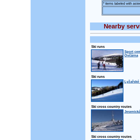
* items labeled with aste
Nearby servi
Ski runs
Sport cen
Ovčárna
Ski runs
Lyžařské 
Ski cross country routes
Jesenická
Ski cross country routes