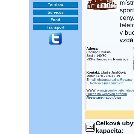
místn
Tourism
sport
Services
ceny
Food
tele
Transport
v bu
vzdá
Adresa
:
Chalupa Družina
Školní 140/30
79342 Janovice u Rýmařova
Kontakt
: Libuše Jurdičová
Mobil: +420 773635919
E-mail:
chalupadruzina@seznam
L.Jurdicova@seznam.cz
WWW:
www.jeseniky.net/chalupa
Odkaz na webovou stránku
Rezervace nebo dotaz
Celková uby
kapacita: