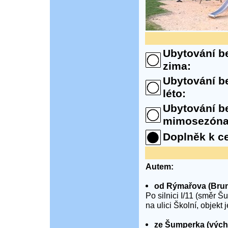
Ubytování be
zima:
Ubytování be
léto:
Ubytování be
mimosezóna
Doplněk k c
Autem:
od Rýmařova (Brunt
Po silnici I/11 (směr 
na ulici Školní, objekt
ze Šumperka (vých