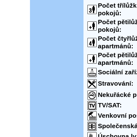
Počet třílůž
pokojů:
Počet pětil
pokojů:
Počet čtyřl
apartmánů:
Počet pětil
apartmánů:
Sociální zaří
Stravování:
Nekuřácké p
TV/SAT:
Venkovní po
Společenská
Úschovna ly