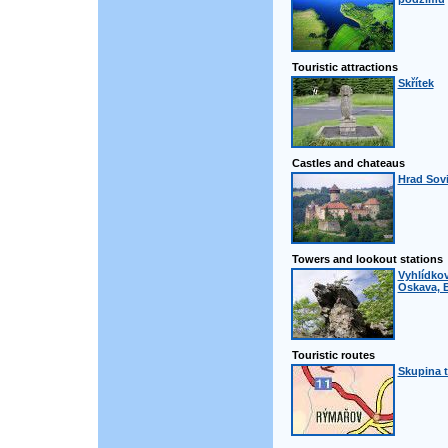
Touristic attractions
Skřítek
Castles and chateaus
Hrad Sov
Towers and lookout stations
Vyhlídkov
Oskava, 
Touristic routes
Skupina 