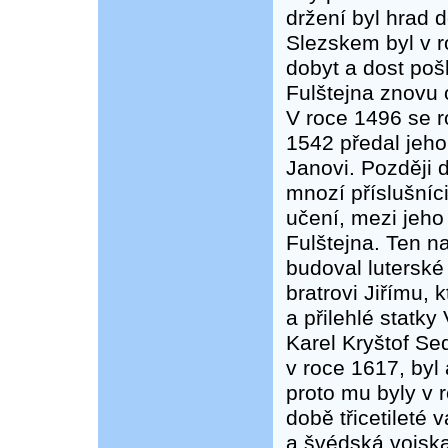
držení byl hrad 
Slezskem byl v r
dobyt a dost poš
Fulštejna znovu 
V roce 1496 se r
1542 předal jeho
Janovi. Později d
mnozí příslušníci
učení, mezi jeho 
Fulštejna. Ten n
budoval luterské
bratrovi Jiřímu, 
a přilehlé statk
Karel Kryštof Sed
v roce 1617, byl
proto mu byly v 
době třicetileté
a švédská vojska,