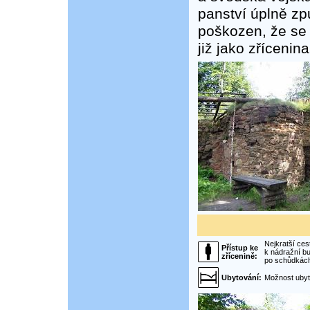
panství úplně zpu
poškozen, že se 
již jako zřícenina
Nejkratší ces
Přístup ke
k nádražní bu
zřícenině:
po schůdkách
Ubytování:
Možnost ubyto