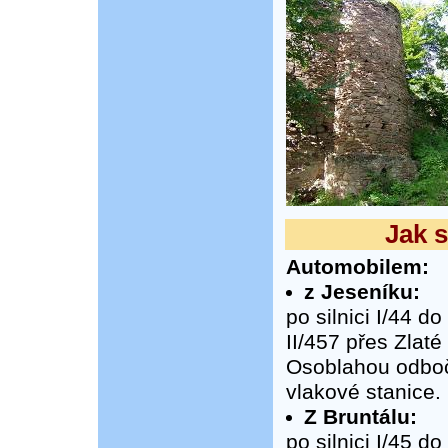
Jak 
Automobilem:
z Jeseníku:
po silnici I/44 d
II/457 přes Zlat
Osoblahou odboč
vlakové stanice.
Z Bruntálu:
po silnici I/45 d