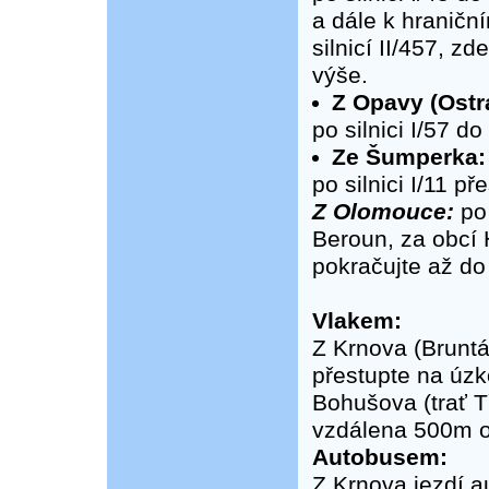
a dále k hraničn
silnicí II/457, z
výše.
Z Opavy (Ostr
po silnici I/57 d
Ze Šumperka:
po silnici I/11 p
Z Olomouce:
po
Beroun, za obcí 
pokračujte až do 
Vlakem:
Z Krnova (Brunt
přestupte na úzk
Bohušova (trať T
vzdálena 500m o
Autobusem:
Z Krnova jezdí a