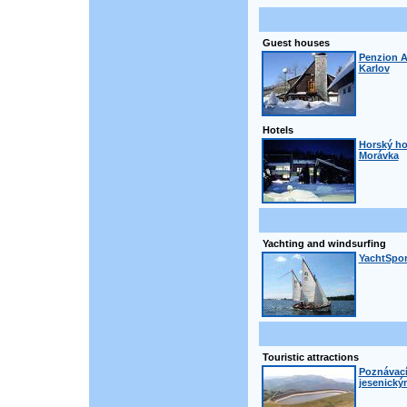
Guest houses
Penzion A
Karlov
Hotels
Horský ho
Morávka
Yachting and windsurfing
YachtSport
Touristic attractions
Poznávací
jesenický