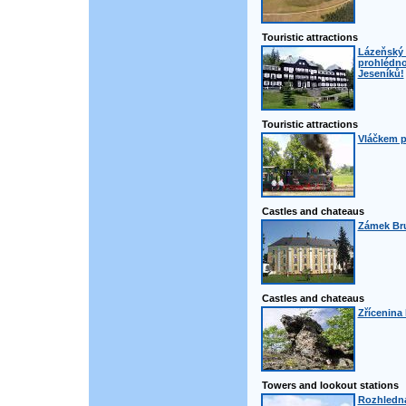
Touristic attractions
Lázeňský 
prohlédno
Jeseníků!
Touristic attractions
Vláčkem 
Castles and chateaus
Zámek Bru
Castles and chateaus
Zřícenina
Towers and lookout stations
Rozhledna