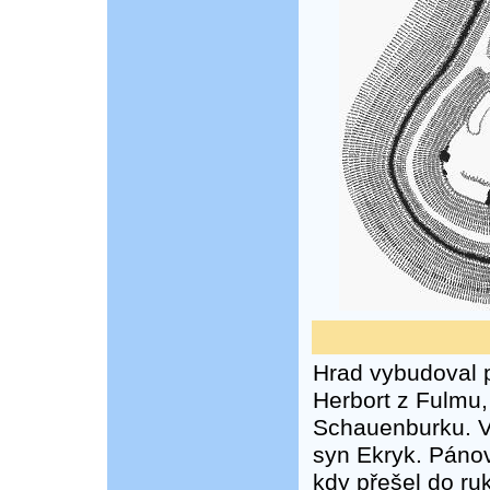
Hrad vybudoval p
Herbort z Fulmu
Schauenburku. V 
syn Ekryk. Pánov
kdy přešel do ru