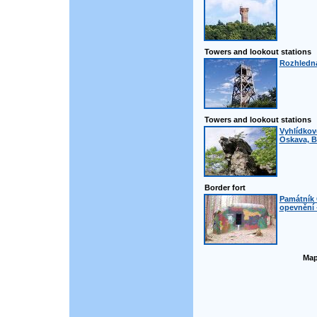
Towers and lookout stations
Rozhledna
Towers and lookout stations
Vyhlídkov
Oskava, B
Border fort
Památník 
opevnění 
Map