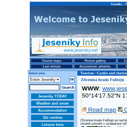
Jeseniky - 
Tourist maps
Picture gallery
Ce
Last minute
Accommod. advertis.
Tourism - Castles and chatea
Select area
Zřícenina hradu Fulštejn
WWW
:
www.jesen
50°14'17.52"N 1
Jeseniky TODAY
Weather and snow
Road map
O
Accommodation
Ski centres
Zřícenina hradu Fulštejn se nach
vhodně umístěn v osoblažské níži
Leisure time