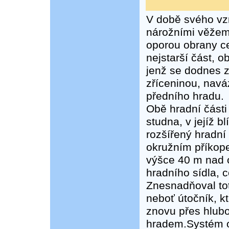
V době svého vzn
nárožními věžemi.
oporou obrany cel
nejstarší část, 
jenž se dodnes 
zříceninou, navá
předního hradu.
Obě hradní části
studna, v jejíž b
rozšířený hradní
okružním příkope
výšce 40 m nad 
hradního sídla, 
Znesnadňoval tot
neboť útočník, kt
znovu přes hlubo
hradem.Systém o