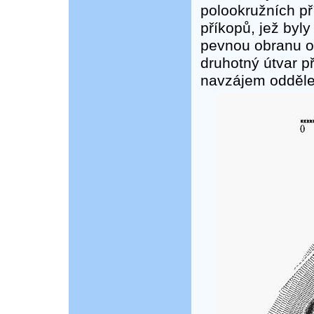
polookružních př
příkopů, jež byly
pevnou obranu obj
druhotný útvar p
navzájem oddělen