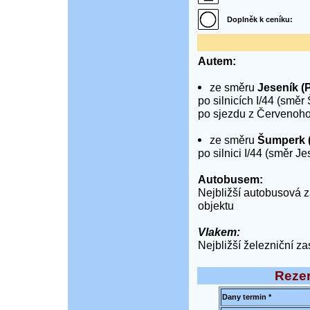
Doplněk k ceníku:
Autem:
ze směru
Jeseník (
po silnicích I/44 (směr
po sjezdu z Červenoho
ze směru
Šumperk (
po silnici I/44 (směr Je
Autobusem:
Nejbližší autobusová 
objektu
Vlakem:
Nejbližší železniční z
Rezer
Dany termin *