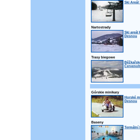
Ski Areál
Nartostrady
Ski areál
Desnou
Trasy biegowe
Běžkařské
Červenoh
Górskie minikary
Horské mi
Desnou
Baseny
Termální 