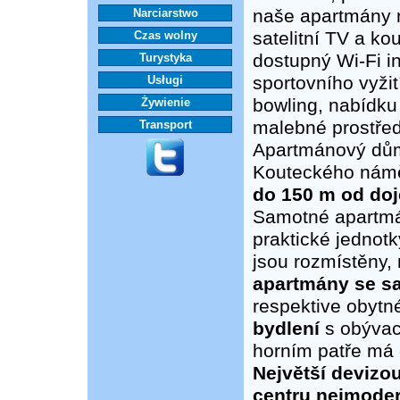
naše apartmány m
Narciarstwo
satelitní TV a k
Czas wolny
dostupný Wi-Fi in
Turystyka
sportovního vyžit
Usługi
bowling, nabídku
Żywienie
malebné prostředí
Transport
Apartmánový dům 
Kouteckého náměs
do 150 m od doj
Samotné apartmá
praktické jednot
jsou rozmístěny,
apartmány se sa
respektive obytn
bydlení
s obývac
horním patře má 
Největší devizou
centru nejmoder