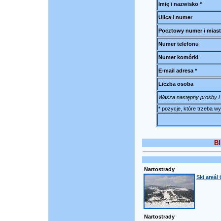
Imię i nazwisko *
Ulica i numer
Pocztowy numer i mias
Numer telefonu
Numer komórki
E-mail adresa *
Liczba osoba
Wasza następny prośby i 
* pozycje, które trzeba 
Bl
Nartostrady
Ski areál
Nartostrady