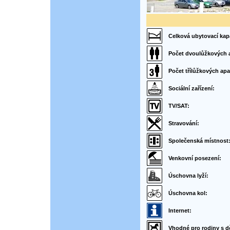
Celková ubytovací kap
Počet dvoulůžkových 
Počet třílůžkových ap
Sociální zařízení:
TV/SAT:
Stravování:
Společenská místnost
Venkovní posezení:
Úschovna lyží:
Úschovna kol:
Internet:
Vhodné pro rodiny s d