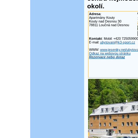
okolí.
Adresa
:
Apartmány Kouty
Kouty nad Desnou 30
78811 Loučná nad Desnou
Kontakt
: Mobil: +420 72505990
E-mail:
ubytovani@k3-sport.cz
WWW:
www.jeseniky.net/ubytov
Odkaz na webovou stránku
Rezervace nebo dotaz