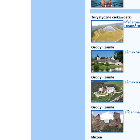
Turystyczne ciekawostki
Přečerpáv
Dlouhé s
Grody i zamki
Zámek Ve
Grody i zamki
Zámek a
Grody i zamki
Zřícenina
Muzea