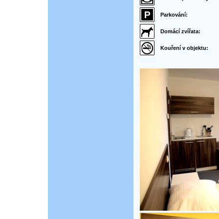
Parkování:
Domácí zvířata:
Kouření v objektu: