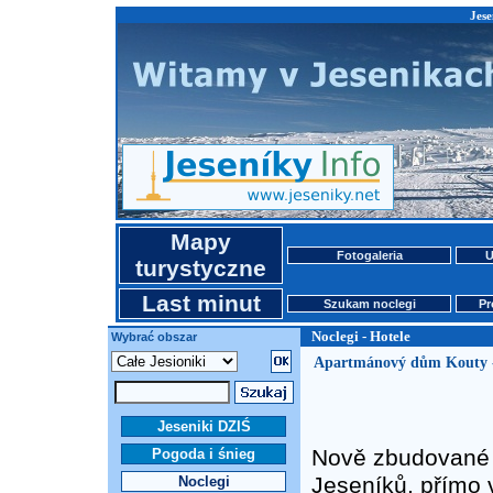
Jese
Mapy
Fotogaleria
U
turystyczne
Last minut
Szukam noclegi
Pr
Noclegi - Hotele
Wybrać obszar
Apartmánový dům Kouty -
Jeseniki DZIŚ
Nově zbudované 
Pogoda i śnieg
Jeseníků, přímo 
Noclegi