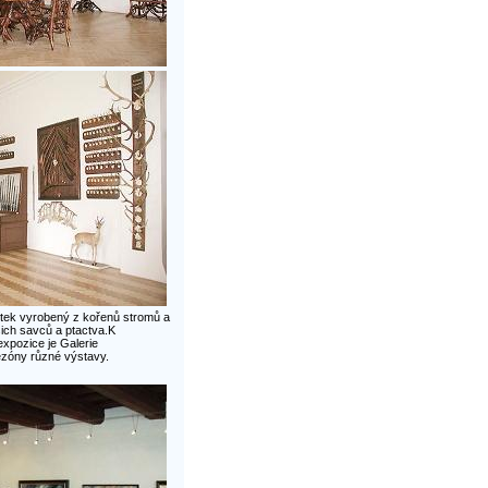
ytek vyrobený z kořenů stromů a
ašich savců a ptactva.K
xpozice je Galerie
ezóny různé výstavy.