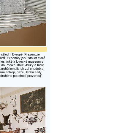
střední Evropě. Prezentuje
etí. Exponáty jsou sto let staré
ů lesnické a lovecké muzeum s
 Polska, Itálie, Afriky a Indie.
arohů lemujících zdi chodeb a
m antilop, gazel, lebku a kly
y druhého poschodí prezentují