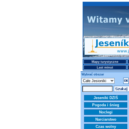
Mapy turystyczne
Last minut
Wybrać obszar
Jeseniki DZIŚ
Pogoda i śnieg
Noclegi
Narciarstwo
Czas wolny