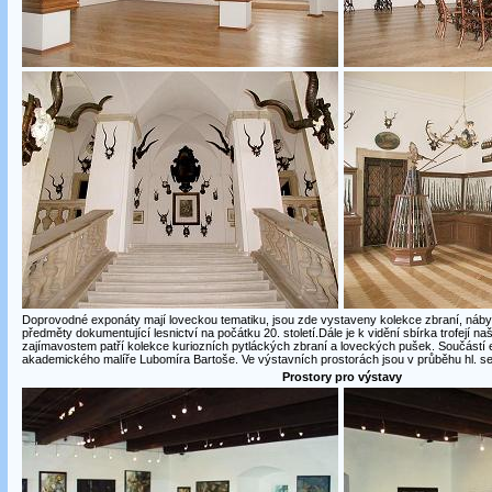
Doprovodné exponáty mají loveckou tematiku, jsou zde vystaveny kolekce zbraní, náb
předměty dokumentující lesnictví na počátku 20. století.Dále je k vidění sbírka trofejí n
zajímavostem patří kolekce kuriozních pytláckých zbraní a loveckých pušek. Součástí e
akademického malíře Lubomíra Bartoše. Ve výstavních prostorách jsou v průběhu hl. s
Prostory pro výstavy