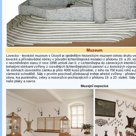
Muzeum
Lovecko - lesnické muzeum v Úsově je ojedinělým historickým muzeem tohoto druhu ve 
lovecké a přírodovědné sbírky v původní lichtenštejnské instalaci z přelomu 19. a 20. stol
v nezměněném stavu.V roce 1898 umístil Jan II. z Lichtenštejna do zámeckých interiér
bohatými sbírkami zvířeny z rozsáhlých lichtenštejnských panství a z loveckých výprav do
Ve sbírkách úsovského zámku je přes 4000 kusů přírodnin, z toho na 700 kusů rohů a p
zámecké schodiště. Sály v prvním poschodí představují trofeje africké zvířeny - předevší
slona, lva pustinného, zebry a nosorožce pocházejících z přelomu 19. a 20. století. Sál
naše ptáky a savce.
Muzejní expozice