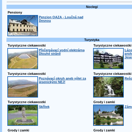
Noclegi
Pensiony
Penzion OAZA - Loučná nad
Desnou
Turystyka
Turystyczne ciekawostki
Turystyczne ciekawostki
Přečerpávací vodní elektrárna
Láze
Dlouhé stráně
proh
Jese
Turystyczne ciekawostki
Turystyczne ciekawostki
Poznávací okruh aneb výlet za
Rešo
jesenickými NEJ!
Turystyczne ciekawostki
Grody i zamki
Skřítek
Záme
Grody i zamki
Grody i zamki