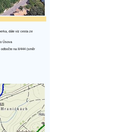
rka, dále viz cesta ze
 do Úsova
 odbočte na II/444 (směr