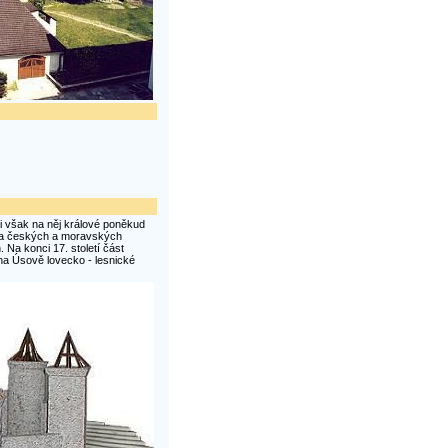
ji však na něj králové poněkud
oha českých a moravských
 Na konci 17. století část
na Úsově lovecko - lesnické