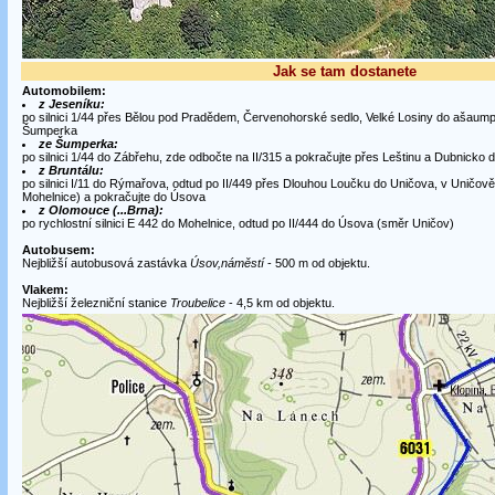
Jak se tam dostanete
Automobilem:
z Jeseníku:
po silnici 1/44 přes Bělou pod Pradědem, Červenohorské sedlo, Velké Losiny do ašaumpe
Šumperka
ze Šumperka:
po silnici 1/44 do Zábřehu, zde odbočte na II/315 a pokračujte přes Leštinu a Dubnicko
z Bruntálu:
po silnici I/11 do Rýmařova, odtud po II/449 přes Dlouhou Loučku do Uničova, v Uničově
Mohelnice) a pokračujte do Úsova
z Olomouce (...Brna):
po rychlostní silnici E 442 do Mohelnice, odtud po II/444 do Úsova (směr Uničov)
Autobusem:
Nejbližší autobusová zastávka
Úsov,náměstí
- 500 m od objektu.
Vlakem:
Nejbližší železniční stanice
Troubelice
- 4,5 km od objektu.