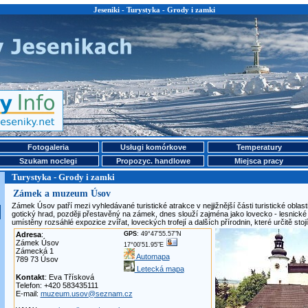
Jeseniki - Turystyka - Grody i zamki
Fotogaleria
Usługi komórkove
Temperatury
Szukam noclegi
Propozyc. handlowe
Miejsca pracy
Turystyka - Grody i zamki
Zámek a muzeum Úsov
Zámek Úsov patří mezi vyhledávané turistické atrakce v nejjižnější části turistické oblas
gotický hrad, později přestavěný na zámek, dnes slouží zajména jako lovecko - lesnické
umístěny rozsáhlé expozice zvířat, loveckých trofejí a dalších přírodnin, které určitě stojí
Adresa
:
GPS
: 49°47'55.57"N
Zámek Úsov
17°00'51.95"E
Zámecká 1
Automapa
789 73 Úsov
Letecká mapa
Kontakt
: Eva Třísková
Telefon: +420 583435111
E-mail:
muzeum.usov@seznam.cz