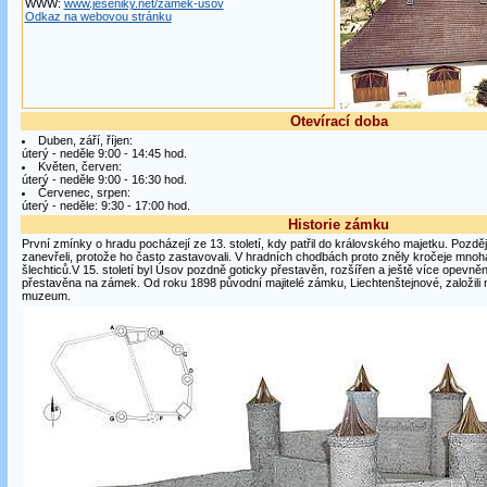
WWW:
www.jeseniky.net/zamek-usov
Odkaz na webovou stránku
Otevírací doba
Duben, září, říjen:
úterý - neděle 9:00 - 14:45 hod.
Květen, červen:
úterý - neděle 9:00 - 16:30 hod.
Červenec, srpen:
úterý - neděle: 9:30 - 17:00 hod.
Historie zámku
První zmínky o hradu pocházejí ze 13. století, kdy patřil do královského majetku. Pozdě
zanevřeli, protože ho často zastavovali. V hradních chodbách proto zněly kročeje mn
šlechticů.V 15. století byl Úsov pozdně goticky přestavěn, rozšířen a ještě více opevněn.
přestavěna na zámek. Od roku 1898 původní majitelé zámku, Liechtenštejnové, založili 
muzeum.