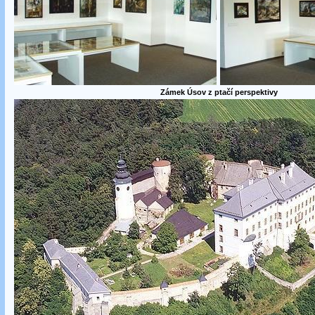
Zámek Úsov z ptačí perspektivy