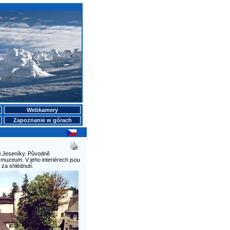
Webkamery
Zapoznanie w górach
ti Jeseníky. Původně
 muzeum. V jeho interiérech jsou
 za shlédnutí.