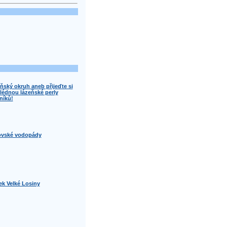
ňský okruh aneb přijeďte si
lédnou lázeňské perly
níků!
vské vodopády
k Velké Losiny