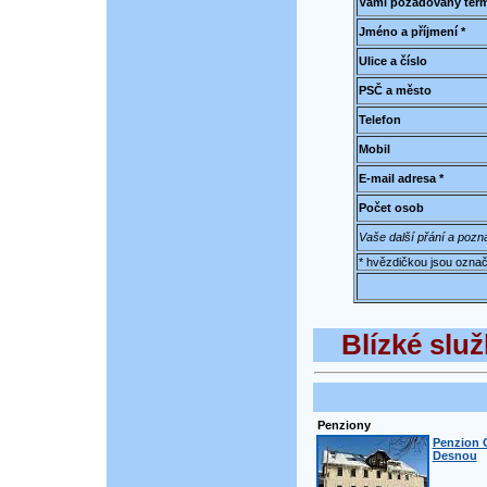
Vámi požadovaný term
Jméno a příjmení *
Ulice a číslo
PSČ a město
Telefon
Mobil
E-mail adresa *
Počet osob
Vaše další přání a poz
* hvězdičkou jsou označ
Blízké služ
Penziony
Penzion 
Desnou