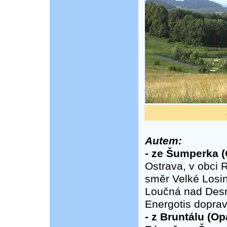
Autem:
- ze Šumperka (
Ostrava, v obci R
směr Velké Losin
Loučná nad Desno
Energotis doprav
- z Bruntálu (Op