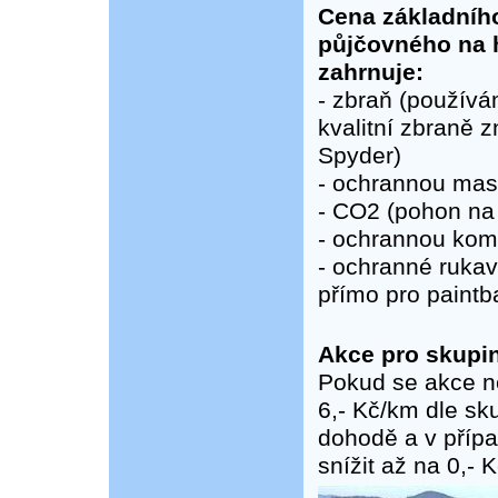
Cena základníh
půjčovného na h
zahrnuje:
- zbraň (používá
kvalitní zbraně 
Spyder)
- ochrannou ma
- CO2 (pohon na 
- ochrannou kom
- ochranné rukav
přímo pro paintba
Akce pro skupiny
Pokud se akce n
6,- Kč/km dle sk
dohodě a v příp
snížit až na 0,- 