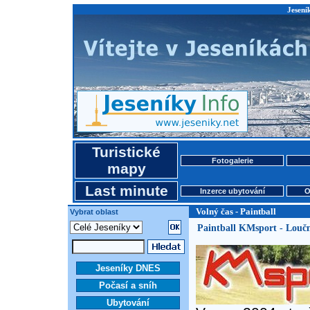
Jeseník
Turistické
Fotogalerie
mapy
Last minute
Inzerce ubytování
O
Volný čas - Paintball
Vybrat oblast
Paintball KMsport - Louč
Jeseníky DNES
Počasí a sníh
Ubytování