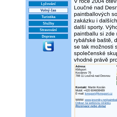
V roce 2004 otev
Lyžování
Loučné nad Desn
Volný čas
paintballových sou
Turistika
zakázku i dalších
Služby
další sporty. Vý
Stravování
paintballu si zde 
Doprava
rybářské baště, d
se tak možnosti s
společenské skup
vhodné právě pro
Adresa
:
KMsport
Kociánov 76
788 11 Loučná nad Desnou
Kontakt
: Martin Kocián
Mobil: +420 604608489
E-mail:
kmsport@kmsport.cz
WWW:
www.jeseniky.net/paintba
Odkaz na webovou stránku
Rezervace nebo dotaz