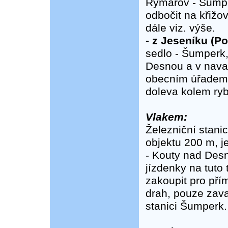
Rýmařov - Šumpe
odbočit na křižov
dále viz. výše.
- z Jeseníku (Pol
sedlo - Šumperk,
Desnou a v nava
obecním úřadem a
doleva kolem ryb
Vlakem:
Železniční stan
objektu 200 m, j
- Kouty nad Des
jízdenky na tut
zakoupit pro pří
drah, pouze zava
stanici Šumperk.