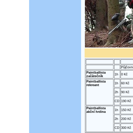
Půjčovn
Paintballista
1h
0 Kč
začátečník
Paintballista
1h
60 Kč
rekreant
2h
90 Kč
CD
190 Kč
Paintballista
1h
150 Kč
akční hrdina
2h
200 Kč
CD
300 Kč