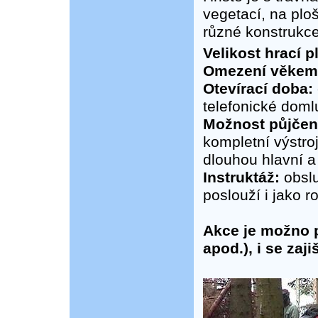
vegetací, na plo
různé konstrukce
Velikost hrací p
Omezení věkem
Otevírací doba:
telefonické doml
Možnost půjčení
kompletní výstro
dlouhou hlavní 
Instruktáž:
obslu
poslouží i jako r
Akce je možno p
apod.), i se zaj