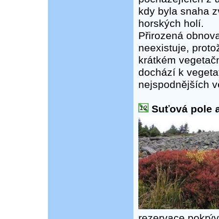
kdy byla snaha z
horských holí.
Přirozená obnov
neexistuje, proto
krátkém vegetačn
dochází k veget
nejspodnějších vě
Suťová pole a
rezervace pokrýv