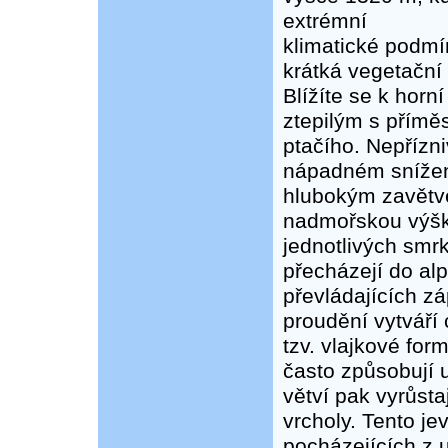
extrémní
klimatické podmín
krátká vegetační
Blížíte se k horn
ztepilým s příměs
ptačího. Nepřízni
nápadném snížen
hlubokým zavětve
nadmořskou výško
jednotlivých smrk
přecházejí do alp
převládajících z
proudění vytváří 
tzv. vlajkové fo
často způsobují 
větví pak vyrůsta
vrcholy. Tento j
pocházejících z u