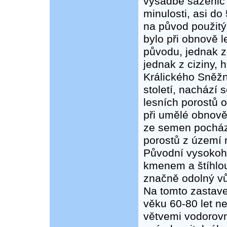
výsadbě sazenic 
minulosti, asi do 
na původ použitý
bylo při obnově 
původu, jednak z
jednak z ciziny, h
Králického Sněžn
století, nachází 
lesních porostů 
při umělé obnově
ze semen pocház
porostů z území 
Původní vysokoh
kmenem a štíhlou
značně odolný vů
Na tomto zastave
věku 60-80 let n
větvemi vodorovn