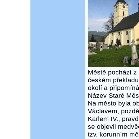
Městě pochází z 
českém překladu „
okolí a připomín
Název Staré Město
Na město byla o
Václavem, pozdě
Karlem IV., pra
se objevil medvě
tzv. korunním m