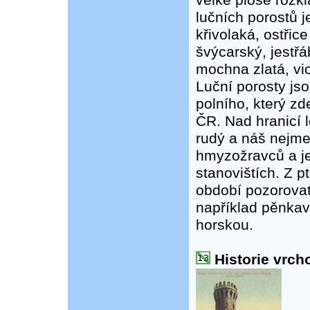
velké ploše rozk
lučních porostů j
křivolaká, ostřic
švýcarský, jestřá
mochna zlatá, vio
Luční porosty js
polního, který zd
ČR. Nad hranicí l
rudý a náš nejmen
hmyzožravců a je
stanovištích. Z 
období pozorova
například pěnka
horskou.
Historie vrch