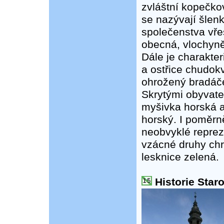
zvláštní kopečkov
se nazývají šlenk
společenstva vře
obecná, vlochyně
Dále je charakter
a ostřice chudokvě
ohrožený bradáče
Skrytými obyvate
myšivka horská 
horský. I poměrn
neobvyklé repreze
vzácné druhy ch
lesknice zelená.
Historie Star