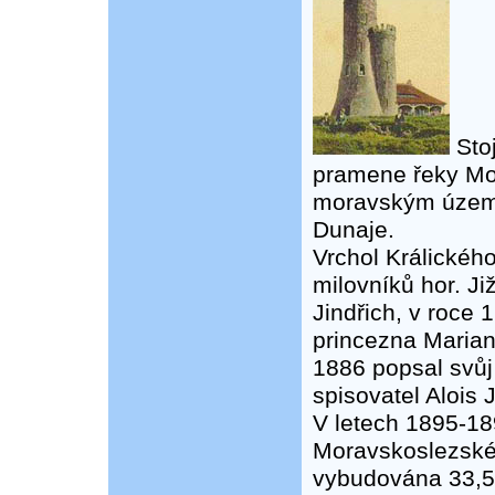
Stoj
pramene řeky Mor
moravským území
Dunaje.
Vrchol Králickéh
milovníků hor. Ji
Jindřich, v roce 
princezna Maria
1886 popsal svůj
spisovatel Alois 
V letech 1895-18
Moravskoslezské
vybudována 33,5