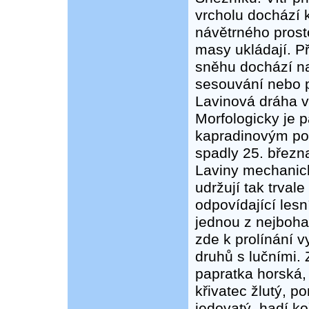
vrcholu dochází 
návětrného pros
masy ukládají. P
sněhu dochází n
sesouvání nebo př
Lavinová dráha 
Morfologicky je p
kapradinovým por
spadly 25. březn
Laviny mechanic
udržují tak trva
odpovídající lesn
jednou z nejboha
zde k prolínání 
druhů s lučními. 
papratka horská,
křivatec žlutý, p
jedovatý, hadí ko