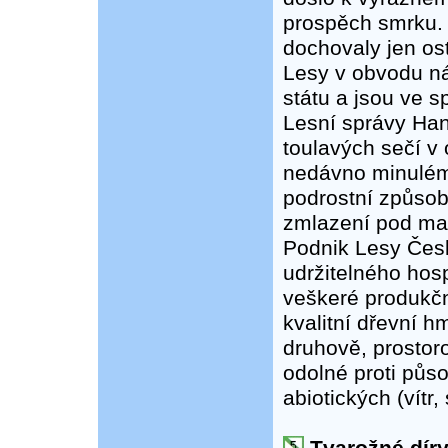
prospěch smrku. 
dochovaly jen ost
Lesy v obvodu ná
státu a jsou ve s
Lesní správy Han
toulavých sečí v
nedávno minulém
podrostní způsob
zmlazení pod mat
Podnik Lesy České
udržitelného hosp
veškeré produkč
kvalitní dřevní 
druhově, prostor
odolné proti půs
abiotických (vítr, 