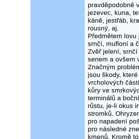
pravděpodobně v J
jezevec, kuna, te
káně, jestřáb, kr
rousný, aj.
Předmětem lovu j
srnčí, mufloní a 
Zvěř jelení, srnč
senem a ovšem v
Značným problém
jsou škody, které
vrcholových část
kůry ve smrkovýc
terminálů a bočn
růstu, je-li okus
stromků. Ohryze
pro napadení po
pro následné zne
kmenů. Kromě toh