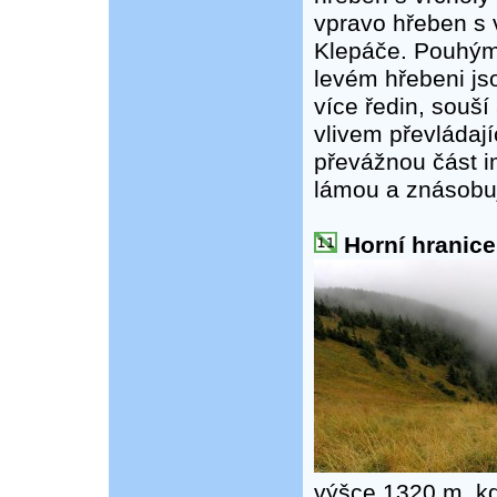
vpravo hřeben s 
Klepáče. Pouhým 
levém hřebeni js
více ředin, souší
vlivem převládají
převážnou část imi
lámou a znásobuj 
Horní hranice
výšce 1320 m, kde