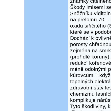
známky citelného
Škody imisemi se
Sněžníku viditeln
na přelomu 70. - 
oxidu siřičitého 
které se v podob
Dochází k ovlivn
porosty chřadnou
zejména na smrku
(prořídlé koruny
redukcí kořenové
méně odolnými p
kůrovcům. I když 
tepelných elektr
zdravotní stav le
chemizmu lesních
komplikuje nárůs
Tyto škodliviny, 