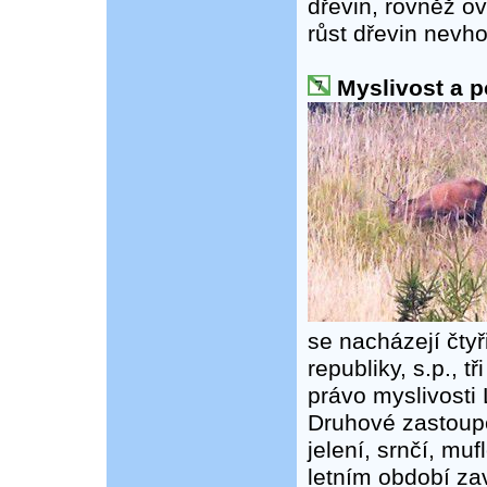
dřevin, rovněž ov
růst dřevin nevh
Myslivost a p
se nacházejí čtyř
republiky, s.p., 
právo myslivosti 
Druhové zastoupen
jelení, srnčí, mu
letním období zav