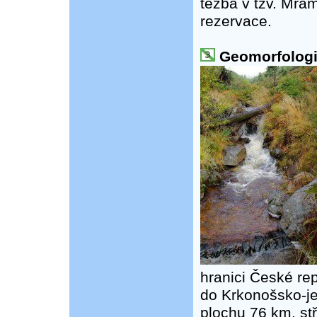
těžba v tzv. Mra
rezervace.
Geomorfologie
hranici České rep
do Krkonošsko-je
plochu 76 km, st