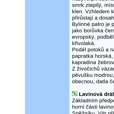
smrk ztepilý, míst
klen. Vzhledem k
přirůstají a dosa
Bylinné patro je
jako borůvka čer
evropský, podběli
křivolaká.
Podél potoků a n
papratka horská,
kapradina žebrovi
Z živočichů váza
pěvušku modrou, 
obecnou, datla č
Lavinová drá
Základním předpo
horní části lavin
Sněžníku. Vítr př