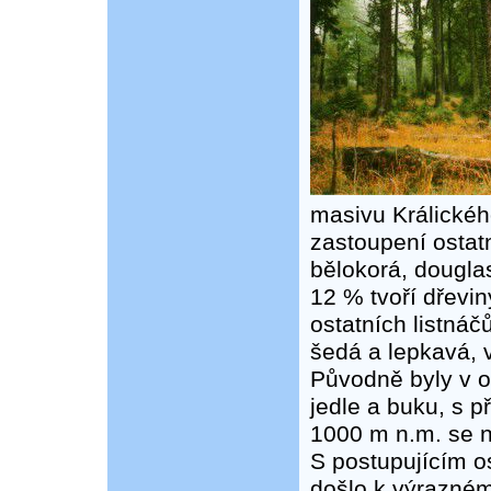
masivu Králické
zastoupení ostatn
bělokorá, douglas
12 % tvoří dřevin
ostatních listnáčů
šedá a lepkavá, vr
Původně byly v o
jedle a buku, s 
1000 m n.m. se n
S postupujícím o
došlo k výrazném