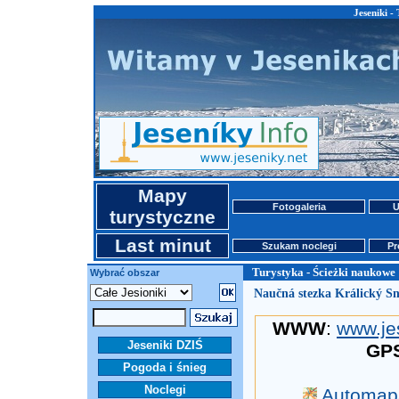
Jeseniki -
Mapy
Fotogaleria
U
turystyczne
Last minut
Szukam noclegi
Pr
Turystyka - Ścieżki naukowe
Wybrać obszar
Naučná stezka Králický Sn
WWW
:
www.je
Jeseniki DZIŚ
GP
Pogoda i śnieg
Noclegi
Automap