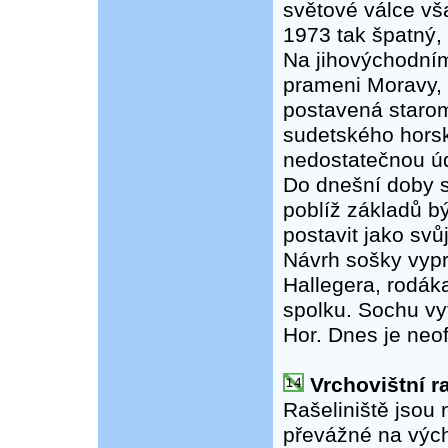
světové válce vša
1973 tak špatný,
Na jihovýchodním
prameni Moravy, 
postavená staro
sudetského horsk
nedostatečnou úd
Do dnešní doby s
poblíž základů bý
postavit jako sv
Návrh sošky vypr
Hallegera, rodák
spolku. Sochu vy
Hor. Dnes je neo
Vrchovištní r
Rašeliniště jsou
převážné na výc