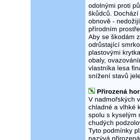
odolnými proti p
škůdců. Dochází 
obnově - nedožij
přírodním prostře
Aby se škodám za
odrůstající smrk
plastovými krytk
obaly, ovazování
vlastníka lesa f
snížení stavů jel
Přirozená hor
V nadmořských vý
chladné a vlhké 
spolu s kyselým 
chudých podzolo
Tyto podmínky pl
nazývá přirozená