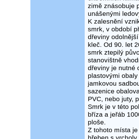
zimě znásobuje 
unášenými ledový
K zalesnění vzni
smrk, v období p
dřeviny odolnější
kleč. Od 90. let 
smrk ztepilý pův
stanovištně vhodn
dřeviny je nutné 
plastovými obaly
jamkovou sadbou
sazenice obalov
PVC, nebo juty, 
Smrk je v této p
bříza a jeřáb 10
ploše.
Z tohoto místa je
hřeben s vrcholy