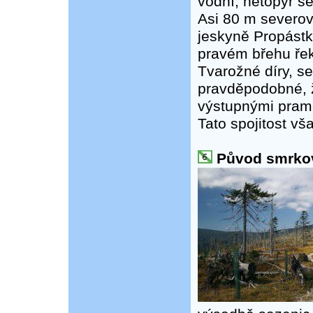
vodní, netopýr se
Asi 80 m severo
jeskyně Propástk
pravém břehu řek
Tvarožné díry, s
pravděpodobné, 
výstupnými pram
Tato spojitost v
Původ smrkov