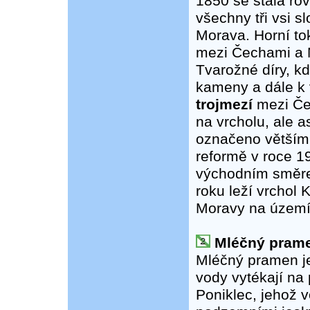
1850 se stala ro
všechny tři vsi 
Morava. Horní to
mezi Čechami a M
Tvarožné díry, k
kameny a dále k 
trojmezí
mezi Če
na vrcholu, ale a
označeno větším
reformě v roce 1
východním směre
roku leží vrchol
Moravy na území
Mléčný prame
Mléčný pramen j
vody vytékají na 
Poniklec, jehož 