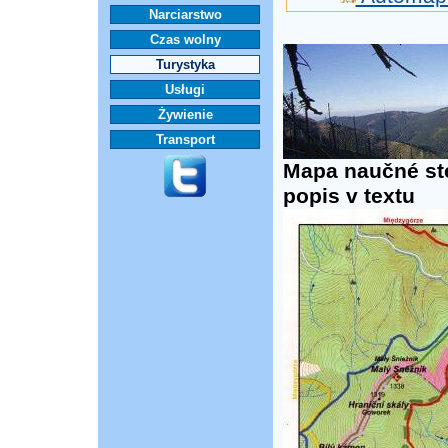
Narciarstwo
Czas wolny
Turystyka
Usługi
Żywienie
Transport
Mapa naučné stez
popis v textu