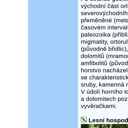
východní část orl
severovýchodního
přeměněné (metam
časovém interval
paleozoika (přibl
migmatity, ortoru
(původně břidlic)
dolomitů (mramo
amfibolitů (původ
horstvo nacházel
se charakteristi
sruby, kamenná mo
V údolí horního t
a dolomitech poz
vyvěračkami.
Lesní hospodá