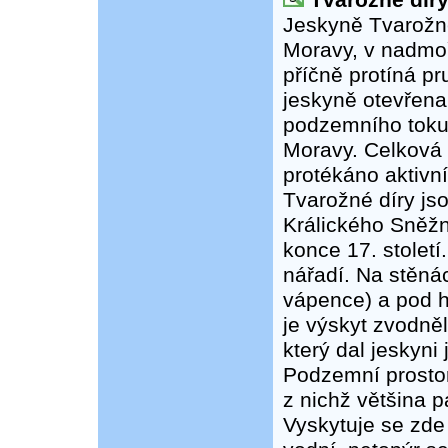
Tvarožné dír
Jeskyně Tvarožné 
Moravy, v nadmoř
příčně protíná pr
jeskyně otevřena 
podzemního toku 
Moravy. Celková 
protékáno aktiv
Tvarožné díry js
Králického Sněžní
konce 17. století
nářadí. Na stěnác
vápence) a pod hl
je výskyt zvodněl
který dal jeskyni
Podzemní prostor
z nichž většina p
Vyskytuje se zde 