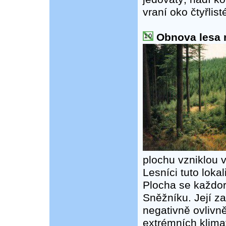
vraní oko čtyřlist
Obnova lesa n
plochu vzniklou v
Lesníci tuto loka
Plocha se každor
Sněžníku. Její za
negativně ovlivn
extrémních klima