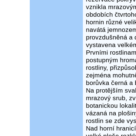
vznikla mrazový
obdobích čtvrtoh
hornin různé vel
navátá jemnozem 
provzdušněná a d
vystavena velkém
Prvními rostlinami
postupným hroma
rostliny, přizpů
zejména mohutně
borůvka černá a 
Na protějším sv
mrazový srub, zv
botanickou lokali
vázaná na plošin
rostlin se zde vys
Nad horní hranicí