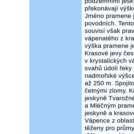
podzemními jesk
překonávají výšk
Jméno pramene j
povodních. Tento
souvisí však pra
vápenatého z kr
výška pramene je
Krasové jevy čes
v krystalických 
svahů údolí řeky
nadmořské výšce 
až 250 m. Spojit
četnými zlomy. Kr
jeskyně Tvarožné
a Mléčným prame
jeskyně a krasov
Vápence z oblast
těženy pro průmy