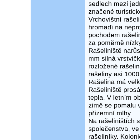
sedlech mezi jed
značené turistic
Vrchovištní rašel
hromadí na nepro
pochodem rašelin
za poměrně nízký
Rašeliniště narůs
mm silná vrstvič
rozložené rašelin
rašeliny asi 1000 
Rašelina má velk
Rašeliniště prosá
tepla. V letním o
zimě se pomalu vy
přízemní mlhy.
Na rašeliništích 
společenstva, ve
rašeliníky. Koloni