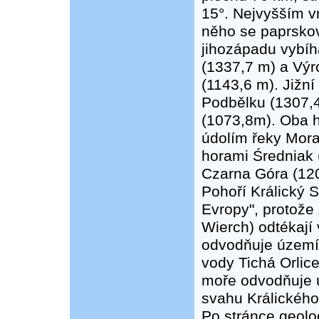
15°. Nejvyšším v
něho se paprskov
jihozápadu vybíh
(1337,7 m) a Vý
(1143,6 m). Jižní
Podbělku (1307,4
(1073,8m). Oba 
údolím řeky Mora
horami Średniak 
Czarna Góra (12
Pohoří Králický 
Evropy", protože
Wierch) odtékají
odvodňuje území
vody Tichá Orlice
moře odvodňuje ú
svahu Králickéh
Po stránce geolo