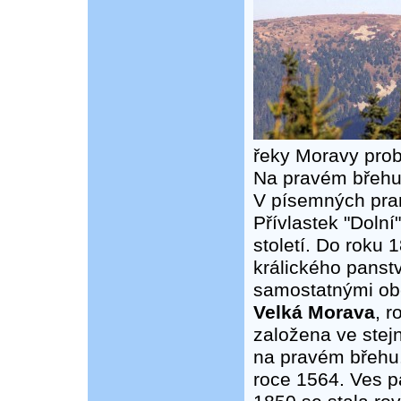
řeky Moravy probí
Na pravém břehu 
V písemných pra
Přívlastek "Dolní
století. Do roku 
králického panstv
samostatnými ob
Velká Morava
, r
založena ve stej
na pravém břehu.
roce 1564. Ves pa