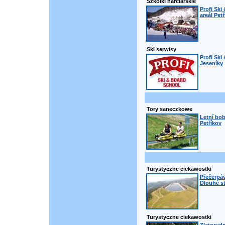
Szkółki narciarskie
Profi Ski
areál Pet
Ski serwisy
Profi Ski
Jeseníky
Tory saneczkowe
Letní bob
Petříkov
Turystyczne ciekawostki
Přečerpáv
Dlouhé s
Turystyczne ciekawostki