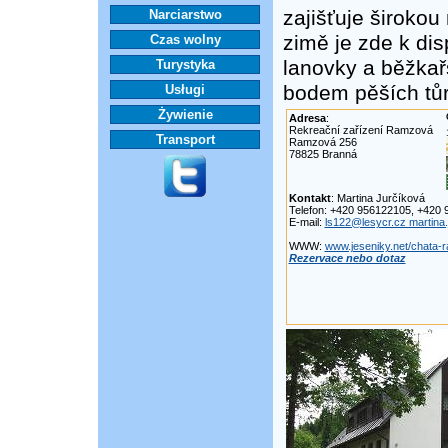
zajišťuje širokou 
Narciarstwo
zimě je zde k di
Czas wolny
lanovky a běžkařs
Turystyka
bodem pěších tůr
Usługi
Żywienie
Adresa
:
Rekreační zařízení Ramzová
Transport
Ramzová 256
78825 Branná
Kontakt
: Martina Jurčíková
Telefon: +420 956122105, +420 
E-mail:
ls122@lesycr.cz martina
WWW:
www.jeseniky.net/chata-
Rezervace nebo dotaz