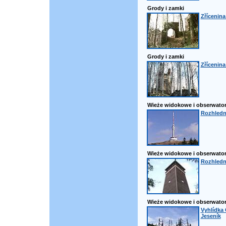
Grody i zamki
Zřícenina
Grody i zamki
Zřícenina
Wieże widokowe i obserwator
Rozhledn
Wieże widokowe i obserwator
Rozhledn
Wieże widokowe i obserwator
Vyhlídka 
Jeseník