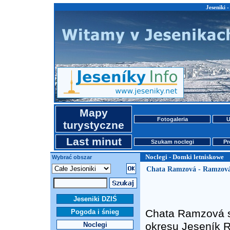
Jeseniki 
Mapy
Fotogaleria
U
turystyczne
Last minut
Szukam noclegi
Pr
Noclegi - Domki letniskowe
Wybrać obszar
Chata Ramzová - Ramzov
Jeseniki DZIŚ
Chata Ramzová se
Pogoda i śnieg
okresu Jeseník R
Noclegi