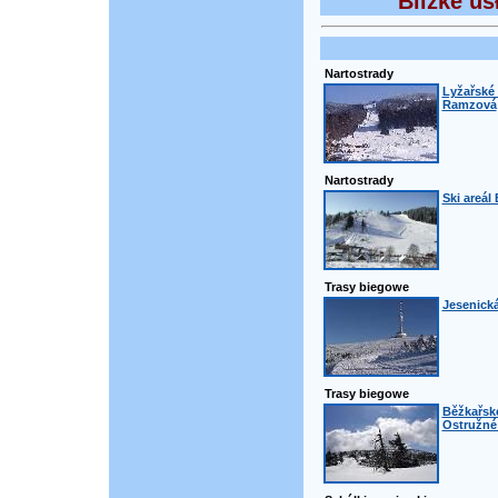
Blizke us
Nartostrady
Lyžařské 
Ramzová
Nartostrady
Ski areál
Trasy biegowe
Jesenická
Trasy biegowe
Běžkařsk
Ostružné 