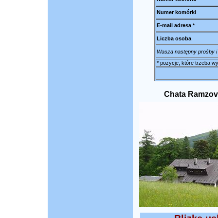
Numer komórki
E-mail adresa *
Liczba osoba
Wasza następny prośby i
* pozycje, które trzeba 
Chata Ramzová 