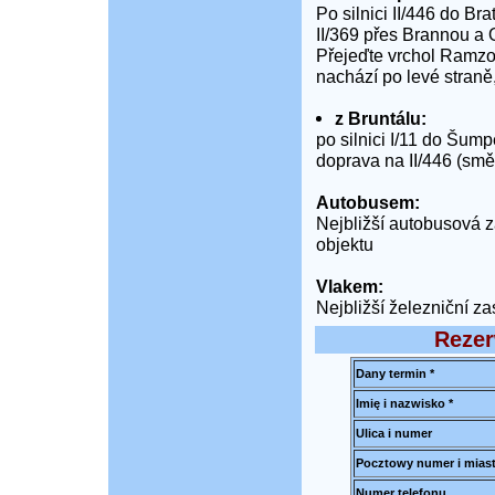
Po silnici II/446 do B
II/369 přes Brannou a
Přejeďte vrchol Ramzo
nachází po levé straně
z Bruntálu:
po silnici I/11 do Šum
doprava na II/446 (smě
Autobusem:
Nejbližší autobusová 
objektu
Vlakem:
Nejbližší železniční z
Rezer
Dany termin *
Imię i nazwisko *
Ulica i numer
Pocztowy numer i mias
Numer telefonu