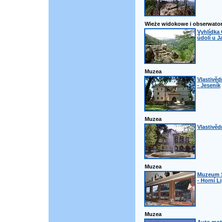
Wieże widokowe i obserwator
Vyhlídka 
údolí u J
Muzea
Vlastivě
- Jeseník
Muzea
Vlastivě
Muzea
Muzeum 
- Horní L
Muzea