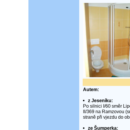
Autem:
z Jeseníku:
Po silnici I/60 směr Li
II/369 na Ramzovou (s
straně při vjezdu do 
ze Šumperka: