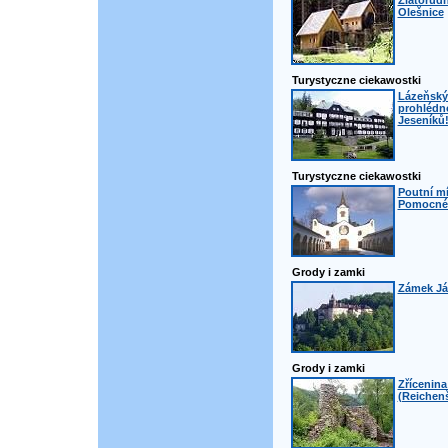
Zlatorudn
Olešnice
Turystyczne ciekawostki
Lázeňský 
prohlédno
Jeseníků
Turystyczne ciekawostki
Poutní m
Pomocné 
Grody i zamki
Zámek Ján
Grody i zamki
Zřícenin
(Reichenš