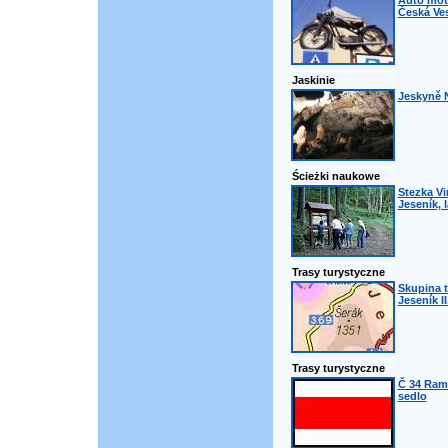
Auto mot
Česká Ve
Jaskinie
Jeskyně N
Ścieżki naukowe
Stezka Vi
Jeseník, 
Trasy turystyczne
Skupina t
Jeseník II
Trasy turystyczne
Č 34 Ram
sedlo