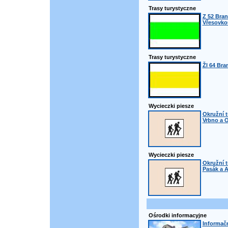
Trasy turystyczne
Z 52 Bran
Vřesovko
Trasy turystyczne
Žl 64 Bra
Wycieczki piesze
Okružní t
Vrbno a 
Wycieczki piesze
Okružní t
Pasák a A
Ośrodki informacyjne
Informač