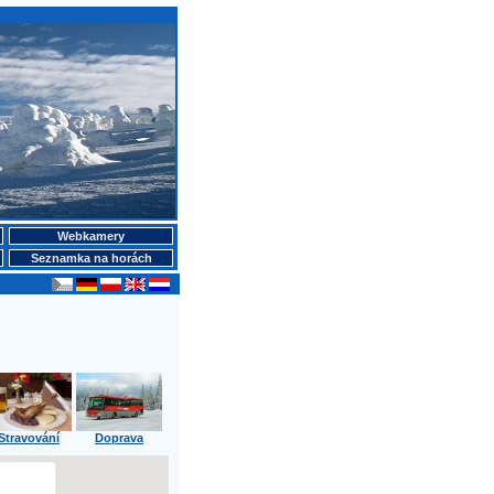
Webkamery
Seznamka na horách
Stravování
Doprava