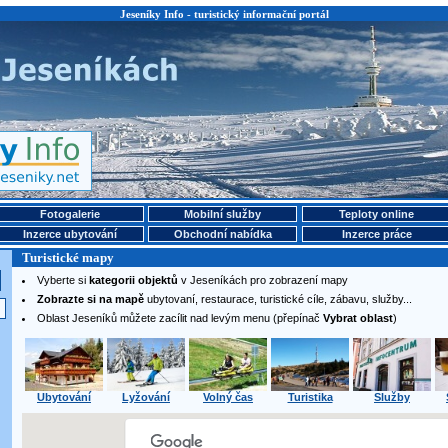
Jeseníky Info - turistický informační portál
Fotogalerie
Mobilní služby
Teploty online
Inzerce ubytování
Obchodní nabídka
Inzerce práce
Turistické mapy
Vyberte si
kategorii objektů
v Jeseníkách pro zobrazení mapy
Zobrazte si na mapě
ubytovaní, restaurace, turistické cíle, zábavu, služby...
Oblast Jeseníků můžete zacílit nad levým menu (přepínač
Vybrat oblast
)
Ubytování
Lyžování
Volný čas
Turistika
Služby