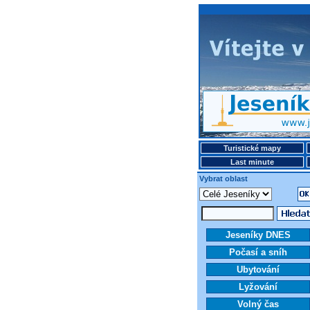
Turistické mapy
Last minute
Vybrat oblast
Jeseníky DNES
Počasí a sníh
Ubytování
Lyžování
Volný čas