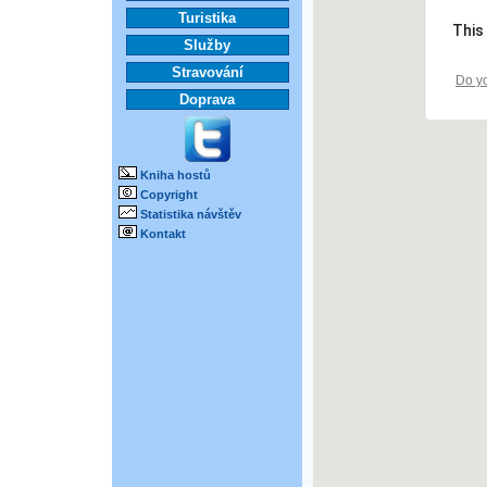
Turistika
This
Služby
Stravování
Do yo
Doprava
Kniha hostů
Copyright
Statistika návštěv
Kontakt