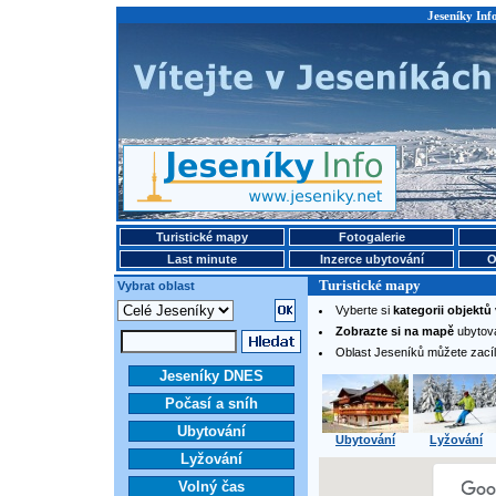
Jeseníky Info
Turistické mapy
Fotogalerie
Last minute
Inzerce ubytování
O
Turistické mapy
Vybrat oblast
Vyberte si
kategorii objektů
Zobrazte si na mapě
ubytovan
Oblast Jeseníků můžete zací
Jeseníky DNES
Počasí a sníh
Ubytování
Ubytování
Lyžování
Lyžování
Volný čas