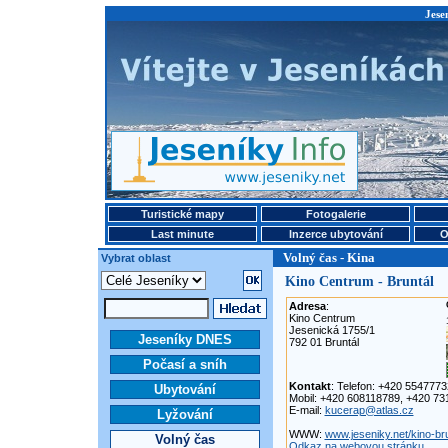
Jese
Turistické mapy
Fotogalerie
Last minute
Inzerce ubytování
O
Volný čas - Kina
Vybrat oblast
Kino Centrum - Bruntál
Adresa
:
Kino Centrum
Jesenická 1755/1
Jeseníky DNES
792 01 Bruntál
Počasí a sníh
Kontakt
: Telefon: +420 554777
Ubytování
Mobil: +420 608118789, +420 7
E-mail:
kucerap@atlas.cz
Lyžování
WWW:
www.jeseniky.net/kino-bru
Volný čas
Odkaz na webovou stránku