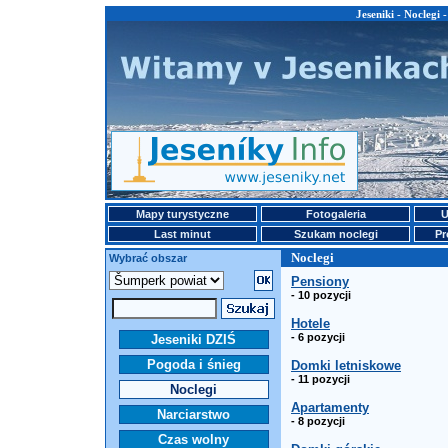
Jeseniki - Noclegi
Mapy turystyczne
Fotogaleria
U
Last minut
Szukam noclegi
Pr
Noclegi
Wybrać obszar
Pensiony
- 10 pozycji
Hotele
- 6 pozycji
Jeseniki DZIŚ
Pogoda i śnieg
Domki letniskowe
- 11 pozycji
Noclegi
Apartamenty
Narciarstwo
- 8 pozycji
Czas wolny