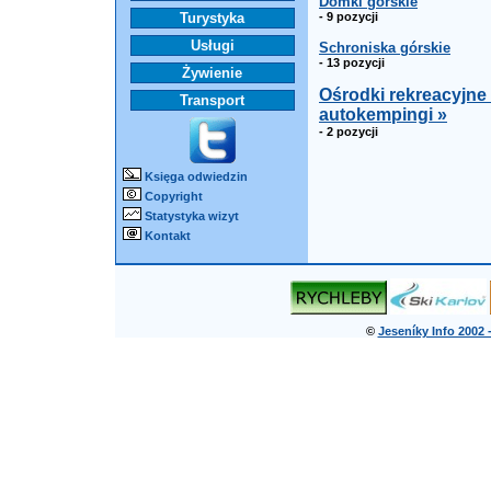
Domki górskie
Turystyka
- 9 pozycji
Usługi
Schroniska górskie
- 13 pozycji
Żywienie
Ośrodki rekreacyjne 
Transport
autokempingi »
- 2 pozycji
Księga odwiedzin
Copyright
Statystyka wizyt
Kontakt
©
Jeseníky Info 2002 