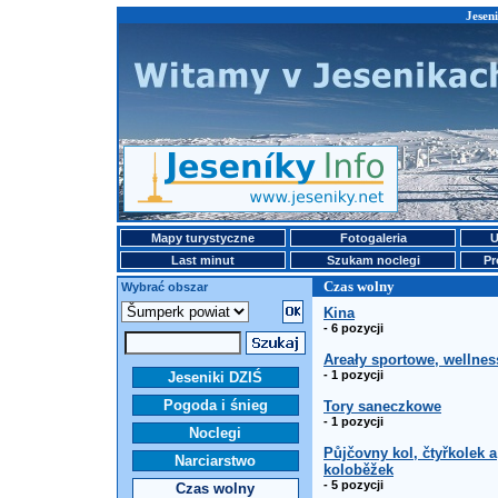
Jesen
Mapy turystyczne
Fotogaleria
U
Last minut
Szukam noclegi
Pr
Czas wolny
Wybrać obszar
Kina
- 6 pozycji
Areały sportowe, wellnes
- 1 pozycji
Jeseniki DZIŚ
Pogoda i śnieg
Tory saneczkowe
- 1 pozycji
Noclegi
Půjčovny kol, čtyřkolek a
Narciarstwo
koloběžek
- 5 pozycji
Czas wolny