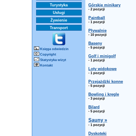
Turystyka
Górskie minikary
- 2 pozycji
Usługi
Paintball
Żywienie
- 1 pozycji
Transport
Pływalnie
- 10 pozycji
Baseny
- 5 pozycji
Księga odwiedzin
Copyright
Golf i minigolf
Statystyka wizyt
- 1 pozycji
Kontakt
Loty widokowe
- 1 pozycji
Przejażdżki konne
- 5 pozycji
Bowling i kręgle
- 3 pozycji
Bilard
- 5 pozycji
Sauny »
- 1 pozycji
Dyskoteki