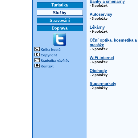
Banky a směnárny
Turistika
- 5 položek
Služby
Autoservisy
- 3 položky
Stravování
Lékárny
Doprava
- 9 položek
Oční optika, kosmetika a
masáže
- 5 položek
Kniha hostů
Copyright
WiFi internet
Statistika návštěv
- 6 položek
Kontakt
Obchody
- 2 položky
Supermarkety
- 2 položky