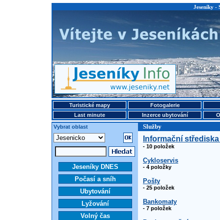
Jeseníky - 
Turistické mapy
Fotogalerie
Last minute
Inzerce ubytování
O
Služby
Vybrat oblast
Informační střediska
- 10 položek
Cykloservis
Jeseníky DNES
- 4 položky
Počasí a sníh
Pošty
- 25 položek
Ubytování
Bankomaty
Lyžování
- 7 položek
Volný čas