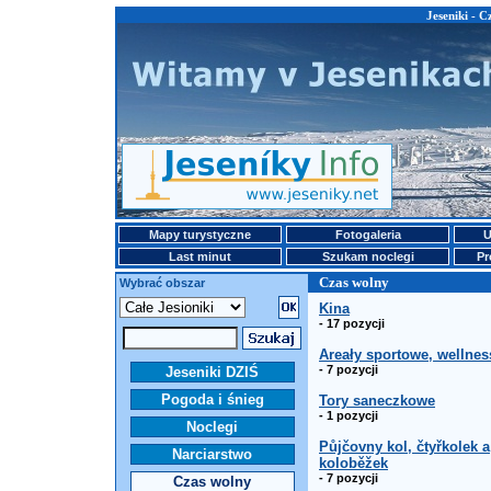
Jeseniki - 
Mapy turystyczne
Fotogaleria
U
Last minut
Szukam noclegi
Pr
Czas wolny
Wybrać obszar
Kina
- 17 pozycji
Areały sportowe, wellnes
- 7 pozycji
Jeseniki DZIŚ
Pogoda i śnieg
Tory saneczkowe
- 1 pozycji
Noclegi
Půjčovny kol, čtyřkolek a
Narciarstwo
koloběžek
- 7 pozycji
Czas wolny