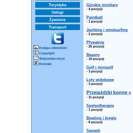
Turystyka
Górskie minikary
- 4 pozycji
Usługi
Paintball
Żywienie
- 1 pozycji
Transport
Jachting i windsurfing
- 2 pozycji
Pływalnie
- 25 pozycji
Księga odwiedzin
Copyright
Baseny
Statystyka wizyt
- 19 pozycji
Kontakt
Golf i minigolf
- 3 pozycji
Loty widokowe
- 3 pozycji
Przejażdżki konne »
- 11 pozycji
Speleotherapie
- 1 pozycji
Bowling i kręgle
- 8 pozycji
Squash