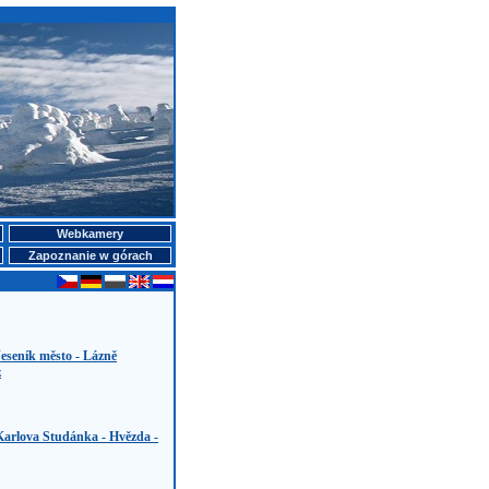
Webkamery
Zapoznanie w górach
eseník město - Lázně
z
Karlova Studánka - Hvězda -