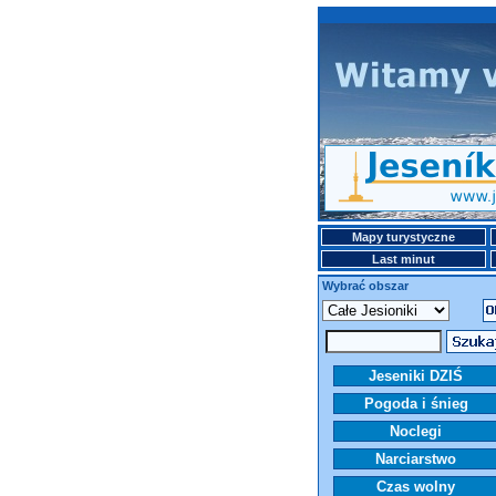
Mapy turystyczne
Last minut
Wybrać obszar
Jeseniki DZIŚ
Pogoda i śnieg
Noclegi
Narciarstwo
Czas wolny