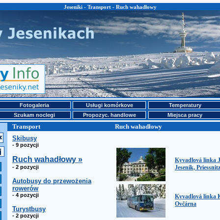
Jeseniki - Transport - Ruch wahadłowy
Fotogaleria
Usługi komórkove
Temperatury
Szukam noclegi
Propozyc. handlowe
Miejsca pracy
Transport
Ruch wahadłowy
Skibusy
- 9 pozycji
Ruch wahadłowy »
Kyvadlová linka J
- 2 pozycji
Jeseník, Priessnit
Autobusy do przewożenia
rowerów
- 4 pozycji
Kyvadlová linka 
Ovčárna
Turystbusy
- 2 pozycji