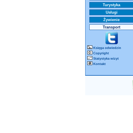
Turystyka
Usługi
Żywienie
Transport
Księga odwiedzin
Copyright
Statystyka wizyt
Kontakt