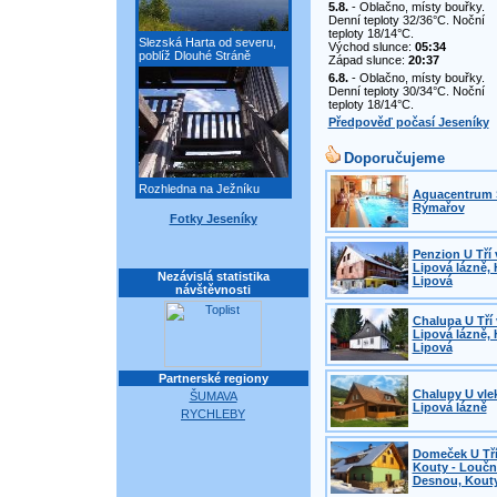
5.8.
- Oblačno, místy bouřky.
Denní teploty 32/36°C. Noční
teploty 18/14°C.
Slezská Harta od severu,
Východ slunce:
05:34
poblíž Dlouhé Stráně
Západ slunce:
20:37
6.8.
- Oblačno, místy bouřky.
Denní teploty 30/34°C. Noční
teploty 18/14°C.
Předpověď počasí Jeseníky
Doporučujeme
Rozhledna na Ježníku
Aquacentrum 
Rýmařov
Fotky Jeseníky
Penzion U Tří 
Lipová lázně, 
Nezávislá statistika
Lipová
návštěvnosti
Chalupa U Tří 
Lipová lázně, 
Lipová
Partnerské regiony
Chalupy U vle
ŠUMAVA
Lipová lázně
RYCHLEBY
Domeček U Tří
Kouty - Loučn
Desnou, Kout