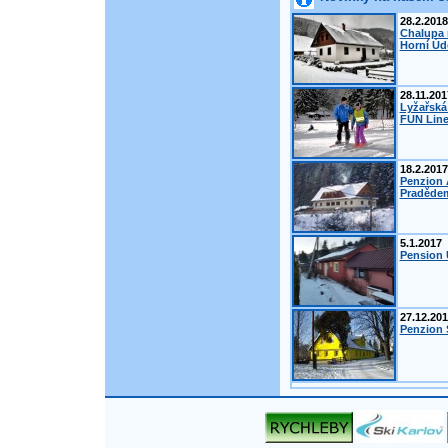
28.2.2018
Chalupa 
Horní Úd
28.11.201
Lyžařská
FUN Line
18.2.2017
Penzion 
Pradědem
5.1.2017
Pension 
27.12.20
Penzion Š