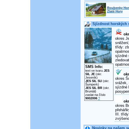
Roubenky Horn
Zlaté Hory
Sjízdnost horských s
okr
okres Je
sněžení,
třídy: 
opatrnos
sjízdné 
zledova
opatrnos
SMS Info:
text ve tvaru
JES
okr
SIL JE
(okr.
Jeseník)
okres Šu
JES SIL SU
(okr.
srážek, 
Šumperk)
sjízdné 
JES SIL BR
(okr.
posypem
Bruntál)
zaslat na číslo
9002006
?
okr
okres Br
přeháňky
III. tří
zvýšenou
Novinky na našem s