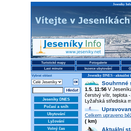
Jeseníky Info
Turistické mapy
Fotogalerie
Last minute
Inzerce ubytování
O
Jeseníky DNES - aktuální 
Vybrat oblast
Souhrnné 
1.5. 11:56
V Jeseníká
čerstvý vítr, teplota
Jeseníky DNES
Lyžařská střediska 
Počasí a sníh
Upravované
Ubytování
Celkem upraveno běž
( km)
Lyžování
Volný čas
Aktuální s