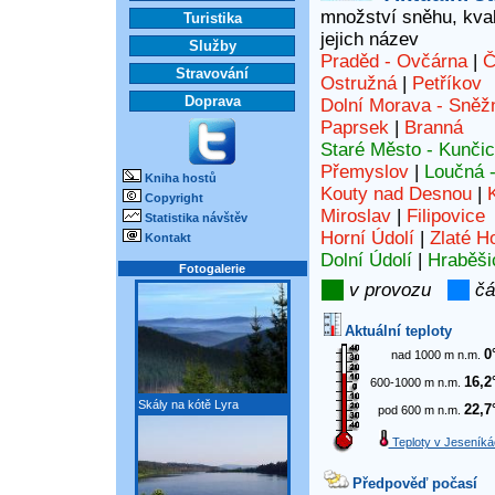
množství sněhu, kvali
Turistika
jejich název
Služby
Praděd - Ovčárna
|
Č
Stravování
Ostružná
|
Petříkov
Doprava
Dolní Morava - Sněž
Paprsek
|
Branná
Staré Město - Kunči
Přemyslov
|
Loučná 
Kniha hostů
Kouty nad Desnou
|
Copyright
Miroslav
|
Filipovice
Statistika návštěv
Horní Údolí
|
Zlaté H
Kontakt
Dolní Údolí
|
Hraběši
Fotogalerie
v provozu
čá
Aktuální teploty
0
nad 1000 m n.m.
16,2
600-1000 m n.m.
Skály na kótě Lyra
22,7
pod 600 m n.m.
Teploty v Jeseníká
Předpověď počasí