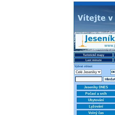
Turistické mapy
Last minute
Vybrat oblast
Jeseníky DNES
Počasí a sníh
Ubytování
Lyžování
Volný čas