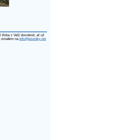
 třeba z Vaší dovolené, ať už
t emailem na
info@jeseniky.net