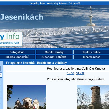
Jeseníky Info - turistický informační portál
Fotogalerie
Mobilní služby
Teploty online
Inzerce ubytování
Obchodní nabídka
Inzerce práce
Fotogalerie Jeseníků - Rozhledny a vyhlídky
Rozhledna a bazilika na Cvilíně u Krnova
1 - 30
|
31 - 32
Pro zvětšení fotografie klikněte na její náhled