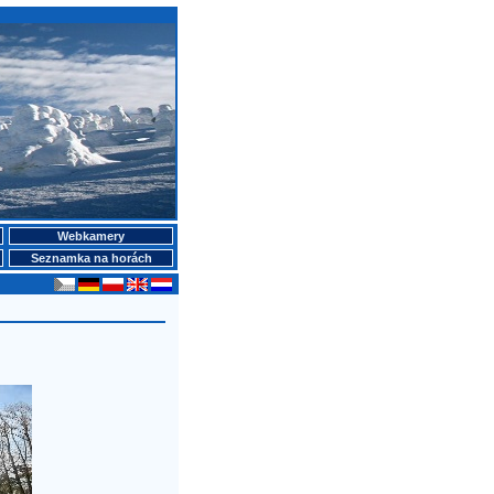
Webkamery
Seznamka na horách