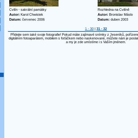
Cvilín - sakrální památky
Rozhledna na Cvilíně
Autor:
Karol Chwistek
Autor:
Bronislav Máslo
Datum:
červenec 2006
Datum:
duben 2003
1 - 30
|
31 - 32
Přidejte sem také svoje fotografie! Pokud máte zajímavé snímky z Jeseníků, pořízené
digitálním fotoaparátem, mobilem s foťáčkem nebo naskenované, můžete nám je posla
a my je zde umístíme i s Vaším jménem.