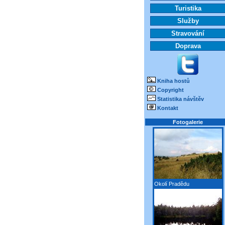
Turistika
Služby
Stravování
Doprava
Kniha hostů
Copyright
Statistika návštěv
Kontakt
Fotogalerie
Okolí Pradědu