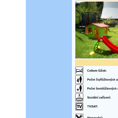
Celkem lůžek:
Počet čtyřlůžkových 
Počet šestilůžkových
Sociální zařízení:
TV/SAT:
Stravování: