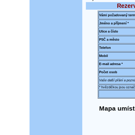
Rezer
Vámi požadovaný term
Jméno a příjmení *
Ulice a číslo
PSČ a město
Telefon
Mobil
E-mail adresa *
Počet osob
Vaše další přání a pozn
* hvězdičkou jsou označ
Mapa umístě