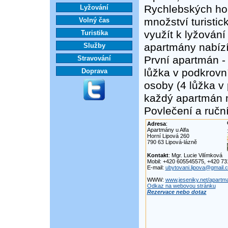
Rychlebských hor 
Lyžování
množství turistick
Volný čas
využít k lyžování
Turistika
apartmány nabízí
Služby
První apartmán -
Stravování
lůžka v podkrovní
Doprava
osoby (4 lůžka v 
každý apartmán m
Povlečení a ručn
Adresa
:
Apartmány u Alfa
Horní Lipová 260
790 63 Lipová-lázně
Kontakt
: Mgr. Lucie Vilímková
Mobil: +420 605545575, +420 7
E-mail:
ubytovani.lipova@gmail.
WWW:
www.jeseniky.net/apartma
Odkaz na webovou stránku
Rezervace nebo dotaz