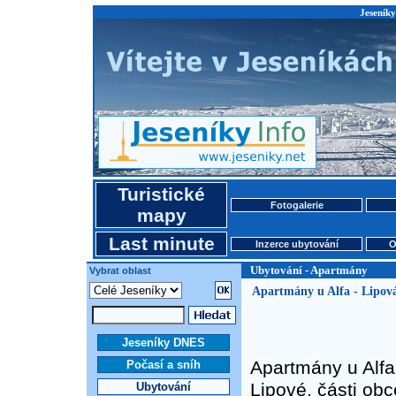
Jeseník
Turistické
Fotogalerie
mapy
Last minute
Inzerce ubytování
O
Ubytování - Apartmány
Vybrat oblast
Apartmány u Alfa - Lipová
Jeseníky DNES
Apartmány u Alfa 
Počasí a sníh
Lipové, části ob
Ubytování