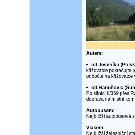
Autem:
od Jeseníku (Polsk
křižovatce pokračujte 
odbočte na křižovatce 
od Hanušovic (Šum
Po silnici II/369 přes 
doprava na místní komu
Autobusem:
Nejbližší autobusová 
Vlakem:
Nejbližší železniční st