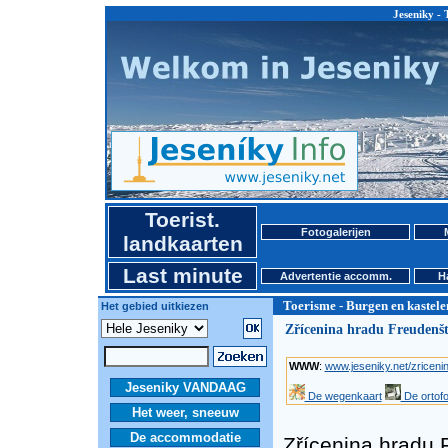
Jeseniky - 
Toerist.
Fotogalerijen
landkaarten
Last minute
Advertentie accomm.
H
Toerisme - Burgen en kastele
Het gebied uitkiezen
Zřícenina hradu Freudenšt
WWW
:
www.jeseniky.net/zriceni
Jeseniky VANDAAG
De wegenkaart
De ortofo
Het weer, sneeuw
De accommodatie
Zřícenina hradu 