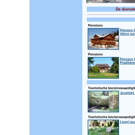
De dienst
Pensions
Pension R
Vrbno po
Pensions
Penzion 
Praděde
Toeristische bezienswaardig
Josefský
Toeristische bezienswaardig
Lesní rus