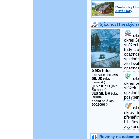
Roubenky Horn
Zlaté Hory
Sjízdnost horských s
okr
okres Je
sněžení,
třídy: 
opatrnos
sjízdné 
zledova
opatrnos
SMS Info:
text ve tvaru
JES
okr
SIL JE
(okr.
Jeseník)
okres Šu
JES SIL SU
(okr.
srážek, 
Šumperk)
sjízdné 
JES SIL BR
(okr.
posypem
Bruntál)
zaslat na číslo
9002006
?
okr
okres Br
přeháňky
III. tří
zvýšenou
Novinky na našem s