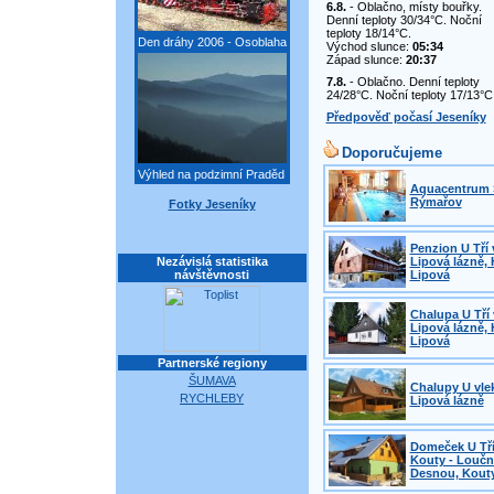
6.8.
- Oblačno, místy bouřky.
Denní teploty 30/34°C. Noční
teploty 18/14°C.
Den dráhy 2006 - Osoblaha
Východ slunce:
05:34
Západ slunce:
20:37
7.8.
- Oblačno. Denní teploty
24/28°C. Noční teploty 17/13°C
Předpověď počasí Jeseníky
Doporučujeme
Výhled na podzimní Praděd
Aquacentrum 
Rýmařov
Fotky Jeseníky
Penzion U Tří 
Nezávislá statistika
Lipová lázně, 
návštěvnosti
Lipová
Chalupa U Tří 
Lipová lázně, 
Lipová
Partnerské regiony
ŠUMAVA
Chalupy U vle
RYCHLEBY
Lipová lázně
Domeček U Tří
Kouty - Loučn
Desnou, Kout