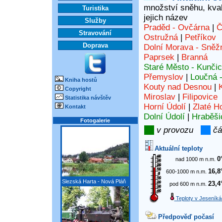
množství sněhu, kvali
Turistika
jejich název
Služby
Praděd - Ovčárna
|
Č
Stravování
Ostružná
|
Petříkov
Doprava
Dolní Morava - Sněž
Paprsek
|
Branná
Staré Město - Kunči
Přemyslov
|
Loučná 
Kniha hostů
Kouty nad Desnou
|
Copyright
Miroslav
|
Filipovice
Statistika návštěv
Horní Údolí
|
Zlaté H
Kontakt
Dolní Údolí
|
Hraběši
Fotogalerie
v provozu
čá
Aktuální teploty
0
nad 1000 m n.m.
16,8
600-1000 m n.m.
Slezská Harta - Nová Pláň
23,4
pod 600 m n.m.
Teploty v Jeseníká
Předpověď počasí