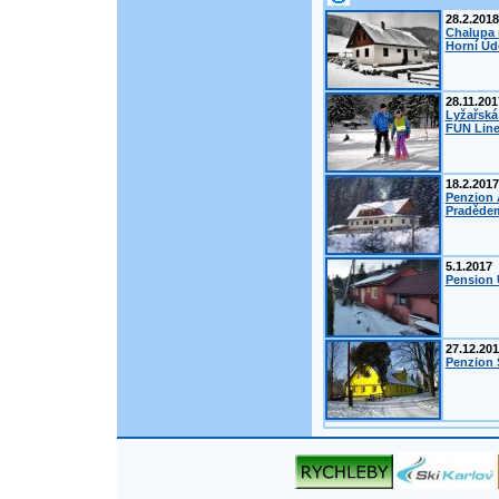
28.2.2018
Chalupa 
Horní Úd
28.11.201
Lyžařská
FUN Line
18.2.2017
Penzion 
Pradědem
5.1.2017
Pension 
27.12.20
Penzion Š