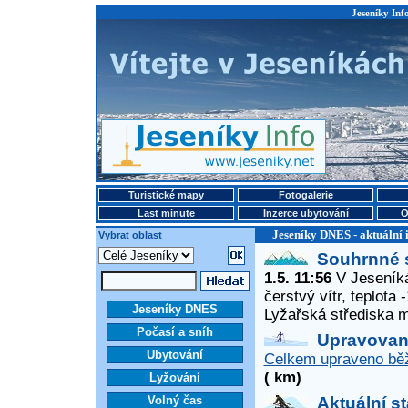
Jeseníky Info
Turistické mapy
Fotogalerie
Last minute
Inzerce ubytování
O
Jeseníky DNES - aktuální 
Vybrat oblast
Souhrnné 
1.5. 11:56
V Jeseníká
čerstvý vítr, teplota
Jeseníky DNES
Lyžařská střediska 
Počasí a sníh
Upravované
Ubytování
Celkem upraveno běž
( km)
Lyžování
Volný čas
Aktuální s