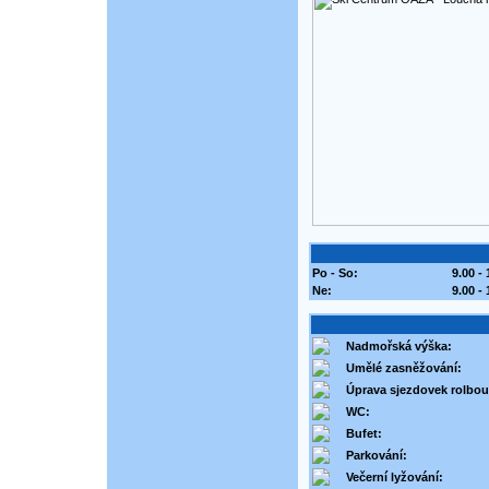
Po - So:
9.00 - 
Ne:
9.00 -
Nadmořská výška:
Umělé zasněžování:
Úprava sjezdovek rolbou
WC:
Bufet:
Parkování:
Večerní lyžování: