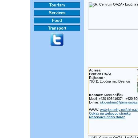
Tourism
Services
Food
Transport
Adresa
:
Penzion OAZA
Rejhotice 4
788 11 Loučná nad Desnou
Kontakt
: Karel Kalíšek
Mobil: +420 603416374, +420 6
E-mail:
skicentrum@penzionoaz
WWW:
www.jeseniky.net/ski-oaz
Odkaz na webovou stránku
Rezervace nebo dotaz