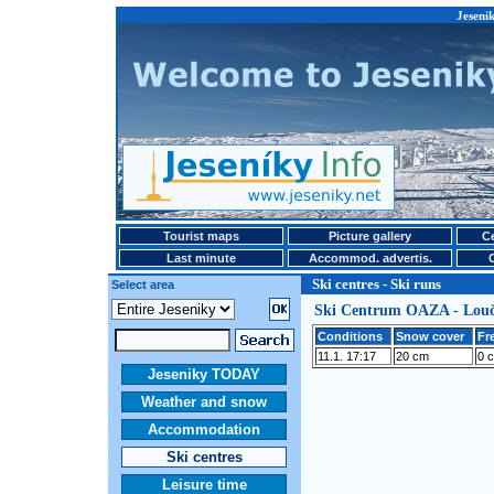
Jesenik
Tourist maps
Picture gallery
Ce
Last minute
Accommod. advertis.
Ski centres - Ski runs
Select area
Ski Centrum OAZA - Louč
Conditions
Snow cover
Fr
11.1. 17:17
20 cm
0 
Jeseniky TODAY
Weather and snow
Accommodation
Ski centres
Leisure time