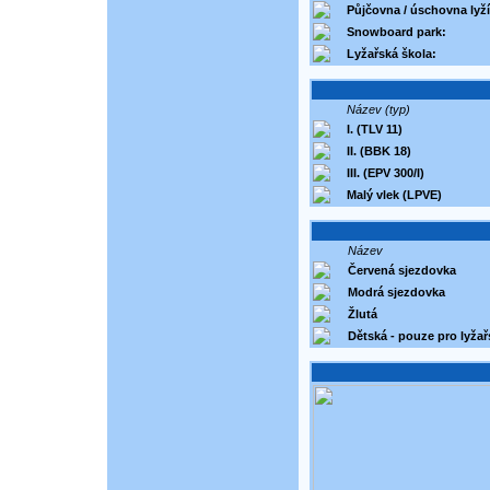
Půjčovna / úschovna lyží
Snowboard park:
Lyžařská škola:
Název (typ)
I. (TLV 11)
II. (BBK 18)
III. (EPV 300/I)
Malý vlek (LPVE)
Název
Červená sjezdovka
Modrá sjezdovka
Žlutá
Dětská - pouze pro lyža