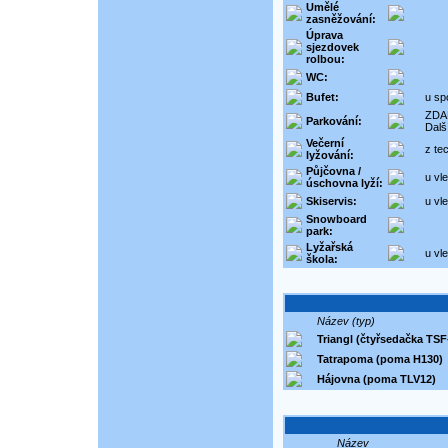
Umělé
zasněžování:
Úprava
sjezdovek
rolbou:
WC:
Bufet:
u sp
ZDAR
Parkování:
Dalš
Večerní
z te
lyžování:
Půjčovna /
u vl
úschovna lyží:
Skiservis:
u vl
Snowboard
park:
Lyžařská
u vl
škola:
Název (typ)
Triangl (čtyřsedačka TSF
Tatrapoma (poma H130)
Hájovna (poma TLV12)
Název