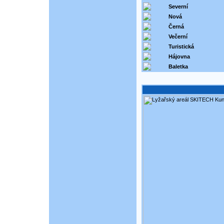
Severní
Nová
Černá
Večerní
Turistická
Hájovna
Baletka