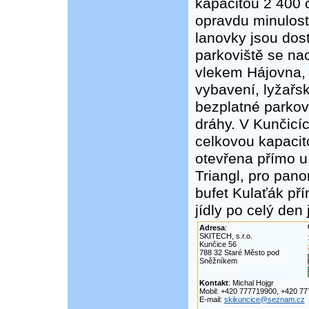
kapacitou 2 400 o
opravdu minulost
lanovky jsou dos
parkoviště se na
vlekem Hájovna, 
vybavení, lyžařsk
bezplatné parkovi
dráhy. V Kunčicíc
celkovou kapacit
otevřena přímo u
Triangl, pro pan
bufet Kulaťák pří
jídly po celý den
Adresa
:
SKITECH, s.r.o.
Kunčice 56
788 32 Staré Město pod
Sněžníkem
Kontakt
: Michal Hojgr
Mobil: +420 777719900, +420 7
E-mail:
skikuncice@seznam.cz