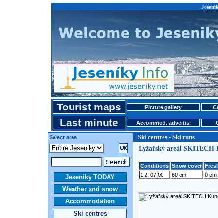
Jesenik
Tourist maps
Picture gallery
Ce
Last minute
Accommod. advertis.
Ski centres - Ski runs
Select area
Lyžařský areál SKITECH K
Conditions
Snow cover
Fresh
1.2. 07:00
60 cm
0 cm
Jeseniky TODAY
Weather and snow
Accommodation
Ski centres