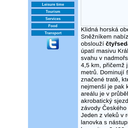
Leisure time
Tourism
Services
Food
Klidná horská o
Transport
Sněžníkem nabízí
obslouží
čtyřsed
úpatí masivu Krá
svahu v nadmořsk
4,5 km, přičemž j
metrů. Dominují 
značené tratě, kt
nejmenší je pak 
areálu je v průb
akrobatický sjezd
závody Českého po
Jeden z vleků v 
lanovka s nástup