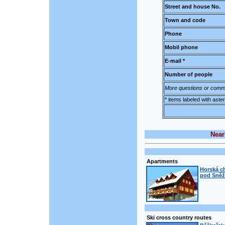
Street and house No.
Town and code
Phone
Mobil phone
E-mail *
Number of people
More questions or comm
* items labeled with aste
Near
Apartments
Horská ch
pod Sněž
Ski cross country routes