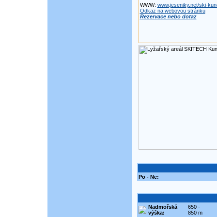
WWW:
www.jeseniky.net/ski-kun
Odkaz na webovou stránku
Rezervace nebo dotaz
Po - Ne:
Nadmořská
650 -
výška:
850 m