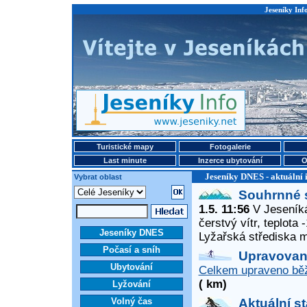
Jeseníky Info
Turistické mapy
Fotogalerie
Last minute
Inzerce ubytování
O
Jeseníky DNES - aktuální 
Vybrat oblast
Souhrnné 
1.5. 11:56
V Jeseníká
čerstvý vítr, teplota
Jeseníky DNES
Lyžařská střediska 
Počasí a sníh
Upravované
Ubytování
Celkem upraveno běž
( km)
Lyžování
Volný čas
Aktuální s