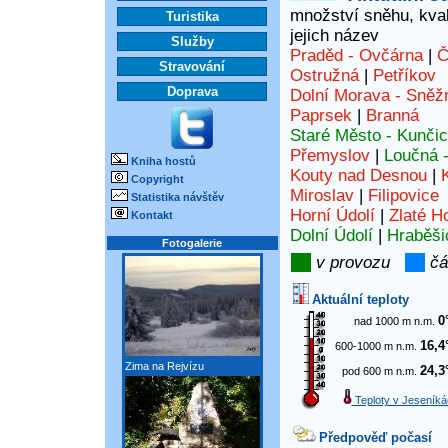
množství sněhu, kvali
Turistika
jejich název
Služby
Praděd - Ovčárna
|
Č
Stravování
Ostružná
|
Petříkov
Doprava
Dolní Morava - Sněž
Paprsek
|
Branná
Staré Město - Kunči
Přemyslov
|
Loučná 
Kniha hostů
Kouty nad Desnou
|
Copyright
Miroslav
|
Filipovice
Statistika návštěv
Horní Údolí
|
Zlaté H
Kontakt
Dolní Údolí
|
Hraběši
Fotogalerie
v provozu
čá
Aktuální teploty
0
nad 1000 m n.m.
16,4
600-1000 m n.m.
Zima na Rejvízu
24,3
pod 600 m n.m.
Teploty v Jeseníká
Předpověď počasí