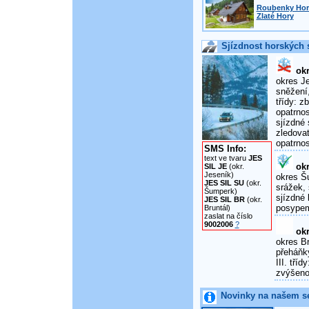
Roubenky Horn
Zlaté Hory
Sjízdnost horských s
okr
okres Je
sněžení,
třídy: 
opatrnos
sjízdné 
zledova
opatrnos
SMS Info:
text ve tvaru
JES
okr
SIL JE
(okr.
Jeseník)
okres Šu
JES SIL SU
(okr.
srážek, 
Šumperk)
sjízdné 
JES SIL BR
(okr.
posypem
Bruntál)
zaslat na číslo
9002006
?
okr
okres Br
přeháňky
III. tří
zvýšenou
Novinky na našem s