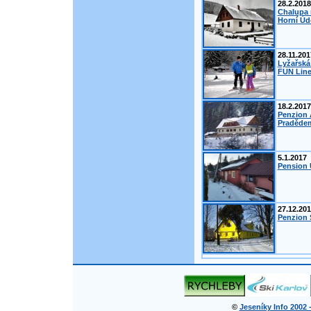
28.2.2018
Chalupa 
Horní Úd
28.11.201
Lyžařská
FUN Line
18.2.2017
Penzion 
Pradědem
5.1.2017
Pension 
27.12.20
Penzion Š
©
Jeseníky Info 2002 