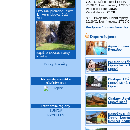
7.8.
- Oblačno. Denní teploty
24/28°C. Noční teploty 17/13°C
Východ slunce:
05:35
Otevírání pramene Josefa
Západ slunce:
20:36
II. - Horní Lipová, 9.září
2006
8.8.
- Polojasno. Denní teploty
25/29°C. Noční teploty 17/13°C
Předpověď počasí Jeseníky
Doporučujeme
Aquacentrum 
Rýmařov
Kaplička na vrchu Velký
Roudný
Penzion U Tří 
Fotky Jeseníky
Lipová lázně, 
Lipová
Nezávislá statistika
Chalupa U Tří 
návštěvnosti
Lipová lázně, 
Lipová
Chalupy U vle
Lipová lázně
Partnerské regiony
ŠUMAVA
Domeček U Tří
RYCHLEBY
Kouty - Loučn
Desnou, Kout