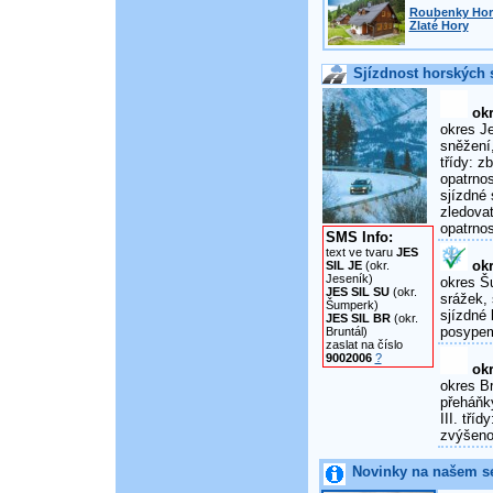
Roubenky Horn
Zlaté Hory
Sjízdnost horských s
okr
okres Je
sněžení,
třídy: 
opatrnos
sjízdné 
zledova
opatrnos
SMS Info:
text ve tvaru
JES
okr
SIL JE
(okr.
Jeseník)
okres Šu
JES SIL SU
(okr.
srážek, 
Šumperk)
sjízdné 
JES SIL BR
(okr.
posypem
Bruntál)
zaslat na číslo
9002006
?
okr
okres Br
přeháňky
III. tří
zvýšenou
Novinky na našem s