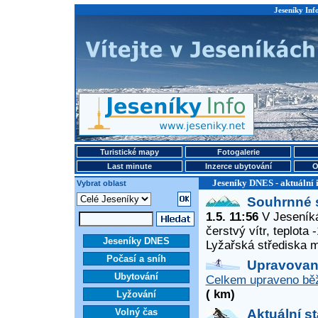
Jeseníky Info
Turistické mapy
Fotogalerie
Last minute
Inzerce ubytování
O
Jeseníky DNES - aktuální 
Vybrat oblast
Souhrnné 
1.5. 11:56
V Jeseníká
čerstvý vítr, teplota
Jeseníky DNES
Lyžařská střediska 
Počasí a sníh
Upravované
Ubytování
Celkem upraveno běž
( km)
Lyžování
Volný čas
Aktuální s