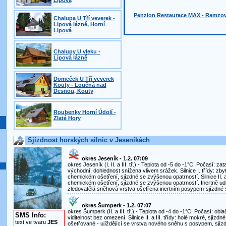
Lipová
Penzion Restaurace MAX - Ramzo
Chalupa U Tří veverek -
Lipová lázně, Horní
Lipová
Chalupy U vleku -
Lipová lázně
Domeček U Tří veverek
Kouty - Loučná nad
Desnou, Kouty
Roubenky Horní Údolí -
Zlaté Hory
Sjízdnost horských silnic v Jeseníkách
okres Jeseník - 1.2. 07:09
okres Jeseník (I. II. a III. tř.) - Teplota od -5 do -1°C. Počasí: za
východní, dohlednost snížena vlivem srážek. Silnice I. třídy: zb
chemickém ošetření, sjízdné se zvýšenou opatrností. Silnice II. a 
chemickém ošetření, sjízdné se zvýšenou opatrností. Inertně udr
zledovatělá sněhová vrstva ošetřena inertním posypem-sjízdné 
okres Šumperk - 1.2. 07:07
okres Šumperk (II. a III. tř.) - Teplota od -4 do -1°C. Počasí: obla
SMS Info:
viditelnost bez omezení. Silnice II. a III. třídy: holé mokré, sjízd
text ve tvaru
JES
ošetřované - ujíždějící se vrstva nového sněhu s posypem, sjíz