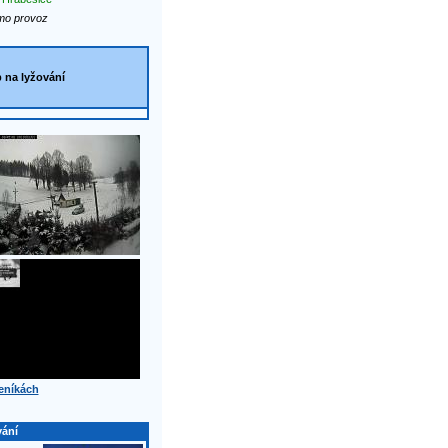
o provoz
p na lyžování
eníkách
vání