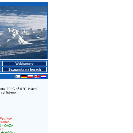
Webkamery
Seznamka na horách
ota -10 °C až 6 °C. Hlavní
 vyhlášeno.
Petříkov
Branná
á - OAZA
ice
|
Hraběšice