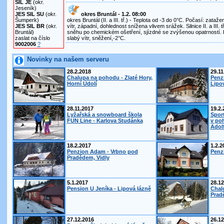
SIL JE
(okr.
Jeseník)
JES SIL SU
(okr.
okres Bruntál - 1.2. 08:00
Šumperk)
okres Bruntál (II. a III. tř.) - Teplota od -3 do 0°C. Počasí: zata
JES SIL BR
(okr.
vítr, západní, dohlednost snížena vlivem srážek. Silnice II. a III. 
Bruntál)
sněhu po chemickém ošetření, sjízdné se zvýšenou opatrností.
zaslat na číslo
slabý vítr, sněžení,-2°C.
9002006
?
Novinky na našem serveru
28.2.2018
29.11
Chalupa na pohodu - Zlaté Hory,
Penz
Horní Údolí
Lipo
28.11.2017
19.2.
Lyžařská a snowboard škola
Spor
FUN Line - Karlova Studánka
v po
Adol
18.2.2017
1.2.2
Penzion Adam - Vrbno pod
Penzi
Pradědem, Vidly
5.1.2017
28.12
Pension U Jeníka - Lipová lázně
Chal
Prad
27.12.2016
26.12