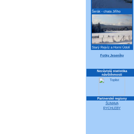
Šerák - chata Jiřího
Starý Rejvíz a Horní Údolí
Fotky Jeseníky
Nezávislá statistika
návštěvnosti
Partnerské regiony
ŠUMAVA
RYCHLEBY