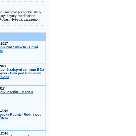
ženo, sněhové přeháňky, slabý
třídy: zbytky rozbředlého
 Počasí Hvězda: zataženo,
.2017
ion Pod Smrkem - Horní
vá
2017
tovně zábavní centrum Bělá
hybu - Bělá pod Pradědem,
fovice
017
on Jeseník - Jeseník
.2016
oupka Rudná - Rudná pod
ědem
.2016