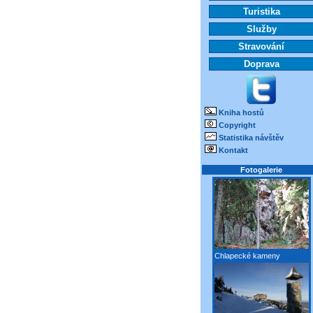
Turistika
Služby
Stravování
Doprava
Kniha hostů
Copyright
Statistika návštěv
Kontakt
Fotogalerie
Chlapecké kameny