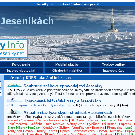
Jeseníky Info - turistický informační portál
Fotogalerie
Mobilní služby
Teploty online
Inzerce ubytování
Obchodní nabídka
Inzerce práce
Jeseníky DNES - aktuální informace
Souhrnné sněhové zpravodajství Jeseníky
1.5. 11:56
V Jeseníkách je převážně oblačno, mírný vítr, na hřebenech čerstvý vítr, tepl
běžkařské trasy nesjízdné. Lyžařská střediska mimo provoz. Lavinové nebezpečí není
Upravované běžkařské trasy v Jeseníkách
Celkem upraveno běžeckých lyžařských tras
:
0 ( km)
, další sjízdné trasy:
0 ( km)
Aktuální stav lyžařských středisek v Jeseníkách
množství sněhu, kvalita, provoz vleků, počasí, teplota, atd. - klikněte na jejich název
Praděd - Ovčárna
|
Červenohorské sedlo
|
Ski Karlov
|
Čerťák
|
Ramzová
|
Ostružná
|
Dolní Morava - Sněžník
|
Dolní Morava - Větrný vrch
|
Hynčice - Stříbrnice
|
Paprsek
|
Staré Město - Kunčice
|
Klepáčov - Skřítek
|
Vernířovice - Brněnka
|
Přemyslov
|
Loučn
Kouty nad Desnou
|
Kouty - Kareš
|
Lipová - Lázeňský vrch
|
Lipová - Miroslav
|
Filipov
Horní Údolí
|
Zlaté Hory - Příčná
|
Vrbno p. Pradědem
|
Karlova Studánka
|
Dolní Údolí