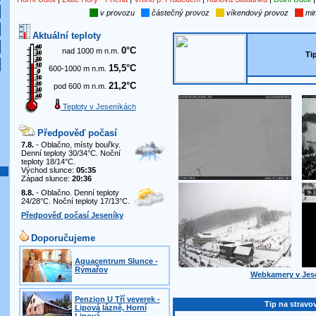
v provozu
částečný provoz
víkendový provoz
mim
Aktuální teploty
0°C
nad 1000 m n.m.
Ti
15,5°C
600-1000 m n.m.
21,2°C
pod 600 m n.m.
Teploty v Jeseníkách
Předpověď počasí
7.8.
- Oblačno, místy bouřky.
Denní teploty 30/34°C. Noční
teploty 18/14°C.
Východ slunce:
05:35
Západ slunce:
20:36
8.8.
- Oblačno. Denní teploty
24/28°C. Noční teploty 17/13°C.
Předpověď počasí Jeseníky
Doporučujeme
Aquacentrum Slunce -
Rýmařov
Webkamery v Jes
Penzion U Tří veverek -
Tip na stravo
Lipová lázně, Horní