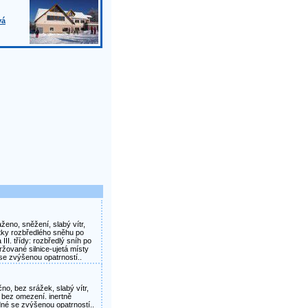
vá
taženo, sněžení, slabý vítr,
ytky rozbředlého sněhu po
III. třídy: rozbředlý sníh po
žované silnice-ujetá místy
se zvýšenou opatrností..
čno, bez srážek, slabý vítr,
né bez omezení. inertně
dné se zvýšenou opatrností..