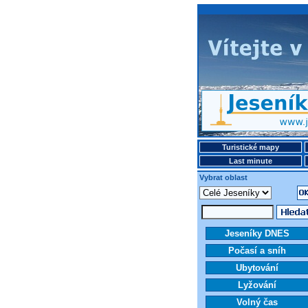
Turistické mapy
Last minute
Vybrat oblast
Jeseníky DNES
Počasí a sníh
Ubytování
Lyžování
Volný čas