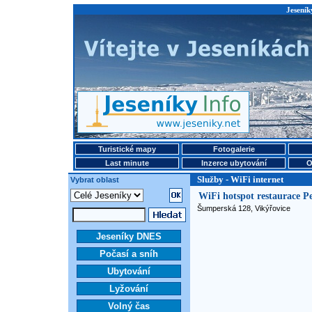
Jeseník
Turistické mapy
Fotogalerie
Last minute
Inzerce ubytování
O
Služby - WiFi internet
Vybrat oblast
WiFi hotspot restaurace P
Šumperská 128, Vikýřovice
Jeseníky DNES
Počasí a sníh
Ubytování
Lyžování
Volný čas