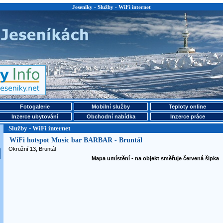
Jeseníky - Služby - WiFi internet
Fotogalerie
Mobilní služby
Teploty online
Inzerce ubytování
Obchodní nabídka
Inzerce práce
Služby - WiFi internet
WiFi hotspot Music bar BARBAR - Bruntál
Okružní 13, Bruntál
Mapa umístění - na objekt směřuje červená šipka