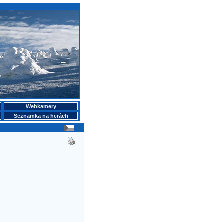
Webkamery
Seznamka na horách