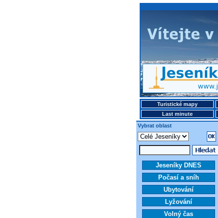
Turistické mapy
Last minute
Vybrat oblast
Jeseníky DNES
Počasí a sníh
Ubytování
Lyžování
Volný čas