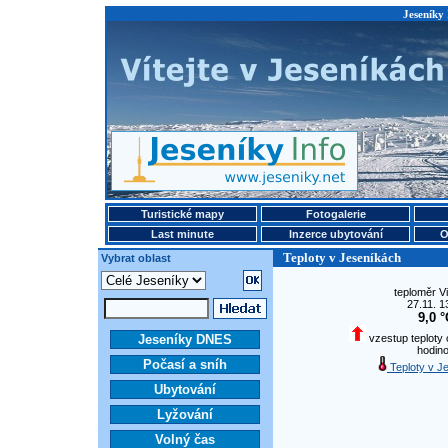
Jeseníky 
Turistické mapy
Fotogalerie
Last minute
Inzerce ubytování
O
Teploty v Jeseníkách
Vybrat oblast
teploměr V
27.11. 1
9,0 °
Jeseníky DNES
vzestup teploty o
hodin
Počasí a sníh
Teploty v J
Ubytování
Lyžování
Volný čas