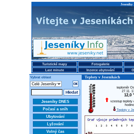
Jeseníky 
Turistické mapy
Fotogalerie
Last minute
Inzerce ubytování
O
Teploty v Jeseníkách
Vybrat oblast
teploměr O
27.11. 1
12,0 
Jeseníky DNES
vzestup teploty o
hodin
Počasí a sníh
Teploty v J
Ubytování
Lyžování
Volný čas