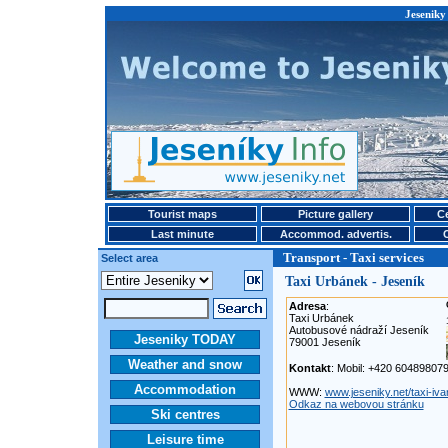
Jeseniky 
Tourist maps
Picture gallery
Ce
Last minute
Accommod. advertis.
Transport - Taxi services
Select area
Taxi Urbánek - Jeseník
Adresa
:
Taxi Urbánek
Autobusové nádraží Jeseník
Jeseniky TODAY
79001 Jeseník
Weather and snow
Kontakt
: Mobil: +420 60489807
Accommodation
WWW:
www.jeseniky.net/taxi-iv
Odkaz na webovou stránku
Ski centres
Leisure time