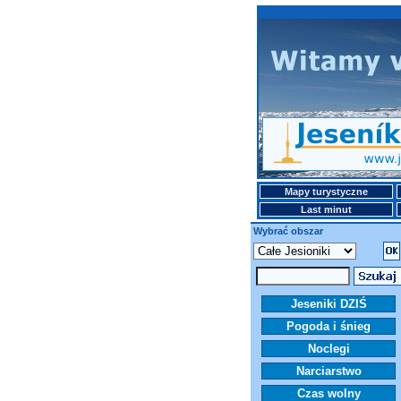
Mapy turystyczne
Last minut
Wybrać obszar
Jeseniki DZIŚ
Pogoda i śnieg
Noclegi
Narciarstwo
Czas wolny