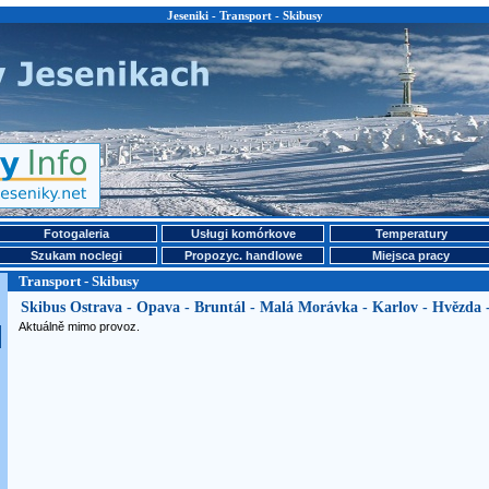
Jeseniki - Transport - Skibusy
Fotogaleria
Usługi komórkove
Temperatury
Szukam noclegi
Propozyc. handlowe
Miejsca pracy
Transport - Skibusy
Skibus Ostrava - Opava - Bruntál - Malá Morávka - Karlov - Hvězda 
Aktuálně mimo provoz.