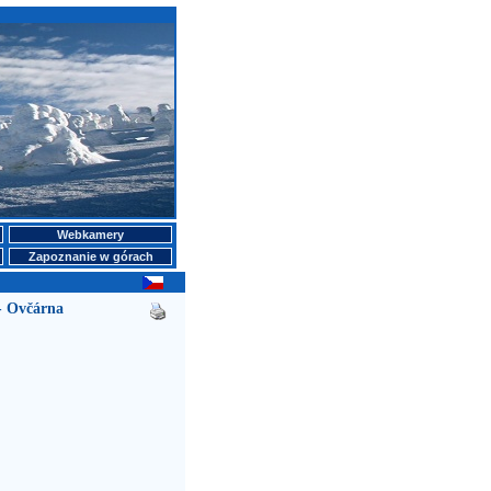
Webkamery
Zapoznanie w górach
- Ovčárna