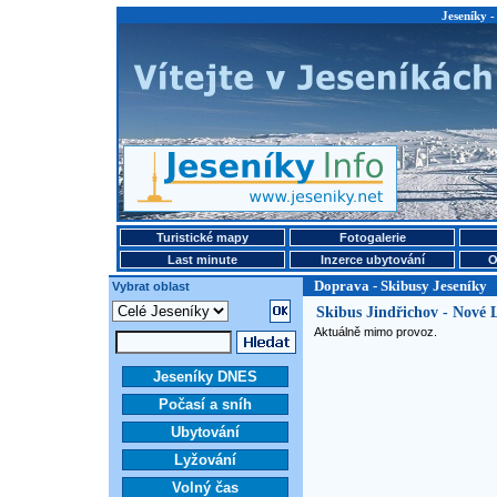
Jeseníky -
Turistické mapy
Fotogalerie
Last minute
Inzerce ubytování
O
Doprava - Skibusy Jeseníky
Vybrat oblast
Skibus Jindřichov - Nové 
Aktuálně mimo provoz.
Jeseníky DNES
Počasí a sníh
Ubytování
Lyžování
Volný čas