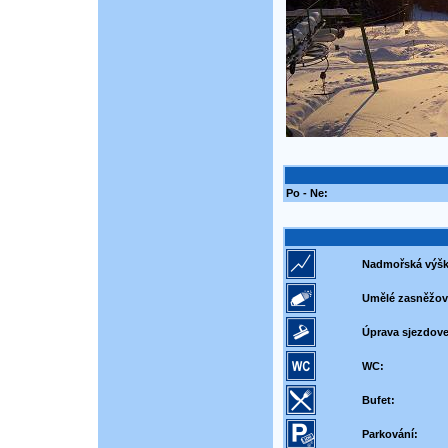
Po - Ne:
Nadmořská výšk
Umělé zasněžov
Úprava sjezdove
WC:
Bufet:
Parkování: