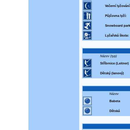
Večerní lyžování
Půjčovna lyží:
Snowboard park
Lyžařská škola:
Název (typ)
Stříbrnice (Leitner)
Dětský (lanový)
Název
Babeta
Dětská