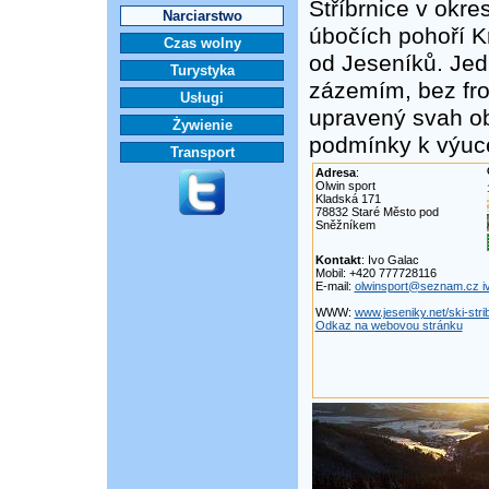
Stříbrnice v okr
Narciarstwo
úbočích pohoří K
Czas wolny
od Jeseníků. Jed
Turystyka
zázemím, bez fro
Usługi
upravený svah ob
Żywienie
podmínky k výuce 
Transport
Adresa
:
Olwin sport
Kladská 171
78832 Staré Město pod
Sněžníkem
Kontakt
: Ivo Galac
Mobil: +420 777728116
E-mail:
olwinsport@seznam.cz 
WWW:
www.jeseniky.net/ski-stri
Odkaz na webovou stránku