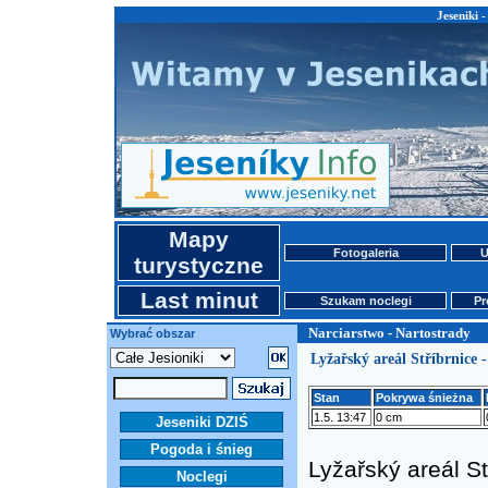
Jeseniki 
Mapy
Fotogaleria
U
turystyczne
Last minut
Szukam noclegi
Pr
Narciarstwo - Nartostrady
Wybrać obszar
Lyžařský areál Stříbrnice -
Stan
Pokrywa śnieżna
1.5. 13:47
0 cm
Jeseniki DZIŚ
Pogoda i śnieg
Lyžařský areál S
Noclegi