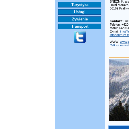
SNĚŽNÍK, a.s
Turystyka
Dolní Morava
56169 Králíky
Usługi
Żywienie
Kontakt
: Luc
Telefon: +42
Transport
Mobil: +420 
E-mail:
info@
infocentrum.m
WWW:
www.je
Odkaz na web