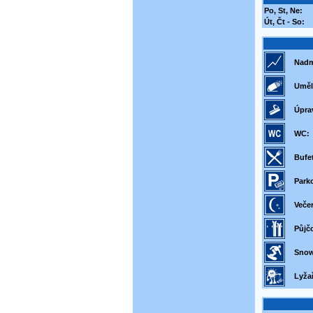
Po, St, Ne:
Út, Čt - So:
Nadm
Uměl
Úpra
WC:
Bufet
Park
Večer
Půjčo
Snow
Lyžař