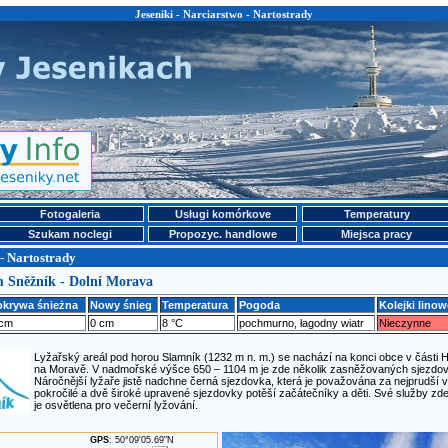
Jeseniki - Narciarstwo - Nartostrady
Fotogaleria
Usługi komórkove
Temperatury
Szukam noclegi
Propozyc. handlowe
Miejsca pracy
- Nartostrady
m Sněžník - Dolní Morava
okrywa śnieżna
Nowy śnieg
Temperatura
Pogoda
Kolejki linow
 cm
0 cm
8 °C
pochmurno, łagodny wiatr
Nieczynne
Lyžařský areál pod horou Slamník (1232 m n. m.) se nachází na konci obce v části H
na Moravě. V nadmořské výšce 650 – 1104 m je zde několik zasněžovaných sjezdove
Náročnější lyžaře jistě nadchne černá sjezdovka, která je považována za nejprudší 
pokročilé a dvě široké upravené sjezdovky potěší začátečníky a děti. Své služby zde 
je osvětlena pro večerní lyžování.
GPS
: 50°09'05.69"N