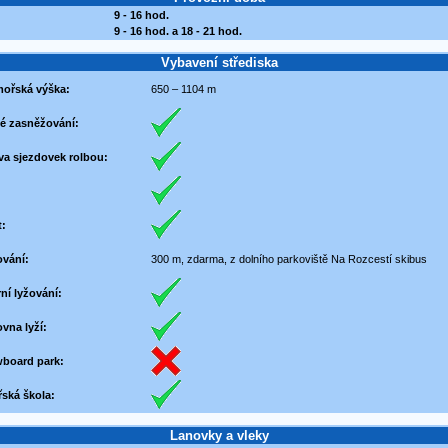
9 - 16 hod.
9 - 16 hod. a 18 - 21 hod.
Vybavení střediska
ořská výška:
650 – 1104 m
é zasněžování:
va sjezdovek rolbou:
:
ování:
300 m, zdarma, z dolního parkoviště Na Rozcestí skibus
ní lyžování:
vna lyží:
board park:
ská škola:
Lanovky a vleky