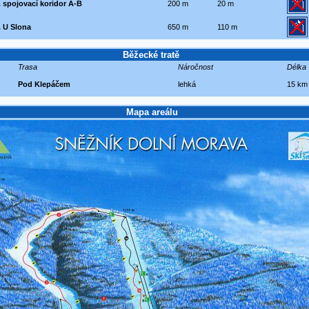
. spojovací koridor A-B
200 m
20 m
. U Slona
650 m
110 m
Běžecké tratě
Trasa
Náročnost
Délka
Pod Klepáčem
lehká
15 km
Mapa areálu