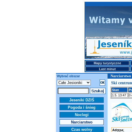
Mapy turystyczne
Last minut
Narciarstwo 
Wybrać obszar
Ski centru
Stan
P
1.5. 13:47
0
Jeseniki DZIŚ
Pogoda i śnieg
Noclegi
Narciarstwo
Czas wolny
Adresa
: