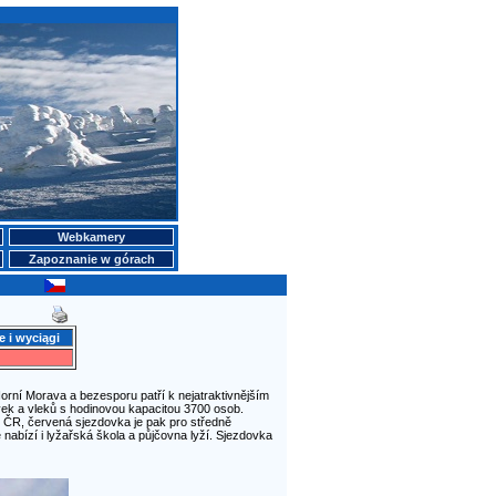
Webkamery
Zapoznanie w górach
e i wyciągi
orní Morava a bezesporu patří k nejatraktivnějším
k a vleků s hodinovou kapacitou 3700 osob.
v ČR, červená sjezdovka je pak pro středně
nabízí i lyžařská škola a půjčovna lyží. Sjezdovka