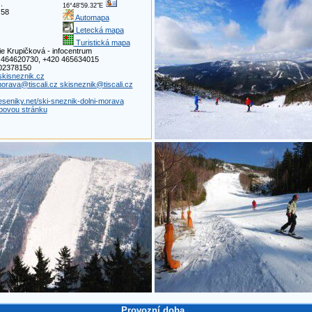
.
16°48'59.32"E
 58
Automapa
Letecká mapa
Turistická mapa
ie Krupičková - infocentrum
0 464620730, +420 465634015
602378150
skisneznik.cz
orava@tiscali.cz skisneznik@tiscali.cz
seniky.net/ski-sneznik-dolni-morava
ovou stránku
Provozní doba