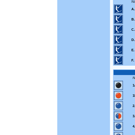
Ná
A.
B.
C.
D.
E.
F.
N
1
1
2
3
4