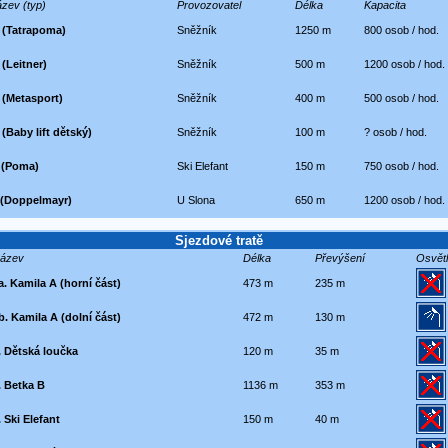
zev (typ)
Provozovatel
Délka
Kapacita
 (Tatrapoma)
Sněžník
1250 m
800 osob / hod.
 (Leitner)
Sněžník
500 m
1200 osob / hod.
 (Metasport)
Sněžník
400 m
500 osob / hod.
 (Baby lift dětský)
Sněžník
100 m
? osob / hod.
 (Poma)
Ski Elefant
150 m
750 osob / hod.
 (Doppelmayr)
U Slona
650 m
1200 osob / hod.
Sjezdové tratě
ázev
Délka
Převýšení
Osvětl
a. Kamila A (horní část)
473 m
235 m
b. Kamila A (dolní část)
472 m
130 m
. Dětská loučka
120 m
35 m
. Betka B
1136 m
353 m
. Ski Elefant
150 m
40 m