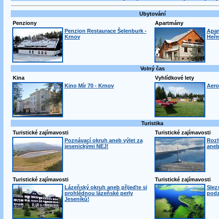
Ubytování
Penziony
Apartmány
Penzion Restaurace Šelenburk -
Apar
Krnov
Heřm
Volný čas
Kina
Vyhlídkové lety
Kino Mír 70 - Krnov
Aero
Turistika
Turistické zajímavosti
Turistické zajímavosti
Poznávací okruh aneb výlet za
Rozh
jesenickými NEJ!
aneb
Turistické zajímavosti
Turistické zajímavosti
Lázeňský okruh aneb přijeďte si
Slezs
prohlédnou lázeňské perly
pod
Jeseníků!