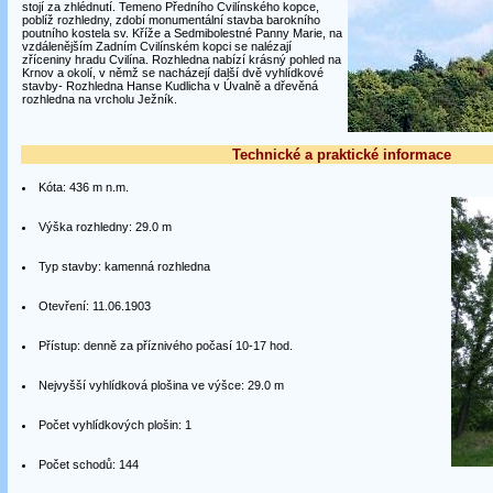
stojí za zhlédnutí. Temeno Předního Cvilínského kopce,
poblíž rozhledny, zdobí monumentální stavba barokního
poutního kostela sv. Kříže a Sedmibolestné Panny Marie, na
vzdálenějším Zadním Cvilínském kopci se nalézají
zříceniny hradu Cvilína. Rozhledna nabízí krásný pohled na
Krnov a okolí, v němž se nacházejí další dvě vyhlídkové
stavby- Rozhledna Hanse Kudlicha v Úvalně a dřevěná
rozhledna na vrcholu Ježník.
Technické a praktické informace
Kóta: 436 m n.m.
Výška rozhledny: 29.0 m
Typ stavby: kamenná rozhledna
Otevření: 11.06.1903
Přístup: denně za příznivého počasí 10-17 hod.
Nejvyšší vyhlídková plošina ve výšce: 29.0 m
Počet vyhlídkových plošin: 1
Počet schodů: 144