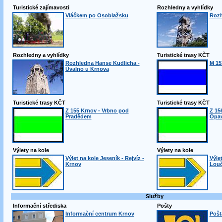
Turistické zajímavosti
Rozhledny a vyhlídky
Vláčkem po Osoblažsku
Rozh
Rozhledny a vyhlídky
Turistické trasy KČT
Rozhledna Hanse Kudlicha -
M 15
Úvalno u Krnova
Turistické trasy KČT
Turistické trasy KČT
Z 155 Krnov - Vrbno pod
Z 15
Pradědem
Opa
Výlety na kole
Výlety na kole
Výlet na kole Jeseník - Rejvíz -
Výle
Krnov
Louč
Služby
Informační střediska
Pošty
Informační centrum Krnov
Pošt