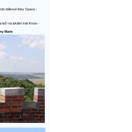
zde dálkové linky Opava -
leží na lokální trati Krnov -
ny Marie