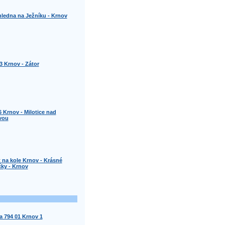
ledna na Ježníku - Krnov
3 Krnov - Zátor
6 Krnov - Milotice nad
vou
t na kole Krnov - Krásné
ky - Krnov
a 794 01 Krnov 1