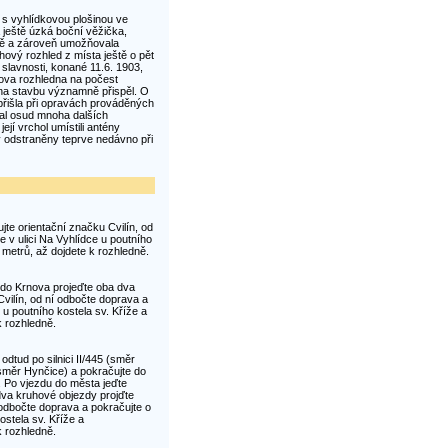
 s vyhlídkovou plošinou ve
 ještě úzká boční věžička,
tě a zároveň umožňovala
ový rozhled z místa ještě o pět
 slavnosti, konané 11.6. 1903,
nova rozhledna na počest
na stavbu významně přispěl. O
přišla při opravách prováděných
tkal osud mnoha dalších
jí vrchol umístili antény
ly odstraněny teprve nedávno při
jte orientační značku Cvilín, od
 v ulici Na Vyhlídce u poutního
metrů, až dojdete k rozhledně.
u do Krnova projeďte oba dva
ilín, od ní odbočte doprava a
 u poutního kostela sv. Kříže a
k rozhledně.
, odtud po silnici II/445 (směr
směr Hynčice) a pokračujte do
. Po vjezdu do města jeďte
va kruhové objezdy projďte
odbočte doprava a pokračujte o
ostela sv. Kříže a
k rozhledně.