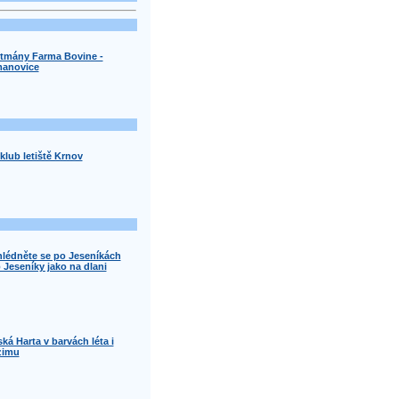
tmány Farma Bovine -
anovice
klub letiště Krnov
lédněte se po Jeseníkách
 Jeseníky jako na dlani
ká Harta v barvách léta i
zimu