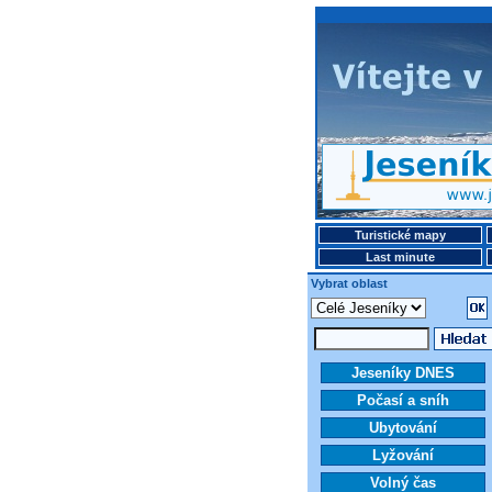
Turistické mapy
Last minute
Vybrat oblast
Jeseníky DNES
Počasí a sníh
Ubytování
Lyžování
Volný čas