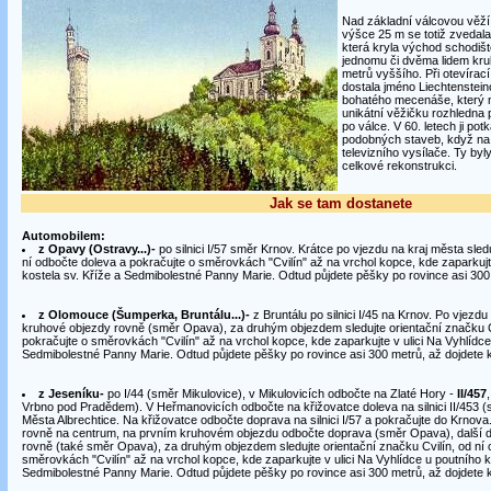
Nad základní válcovou věží
výšce 25 m se totiž zvedala
která kryla východ schodiš
jednomu či dvěma lidem kruh
metrů vyššího. Při otevírací
dostala jméno Liechtenstei
bohatého mecenáše, který 
unikátní věžičku rozhledna 
po válce. V 60. letech ji po
podobných staveb, když na je
televizního vysílače. Ty by
celkové rekonstrukci.
Jak se tam dostanete
Automobilem:
z Opavy (Ostravy...)-
po silnici I/57 směr Krnov. Krátce po vjezdu na kraj města sledu
ní odbočte doleva a pokračujte o směrovkách "Cvilín" až na vrchol kopce, kde zaparkujte
kostela sv. Kříže a Sedmibolestné Panny Marie. Odtud půjdete pěšky po rovince asi 300 
z Olomouce (Šumperka, Bruntálu...)-
z Bruntálu po silnici I/45 na Krnov. Po vjezd
kruhové objezdy rovně (směr Opava), za druhým objezdem sledujte orientační značku Cv
pokračujte o směrovkách "Cvilín" až na vrchol kopce, kde zaparkujte v ulici Na Vyhlídce
Sedmibolestné Panny Marie. Odtud půjdete pěšky po rovince asi 300 metrů, až dojdete 
z Jeseníku-
po I/44 (směr Mikulovice), v Mikulovicích odbočte na Zlaté Hory -
II/457
Vrbno pod Pradědem). V Heřmanovicích odbočte na křižovatce doleva na silnici II/453 (
Města Albrechtice. Na křižovatce odbočte doprava na silnici I/57 a pokračujte do Krnova
rovně na centrum, na prvním kruhovém objezdu odbočte doprava (směr Opava), další d
rovně (také směr Opava), za druhým objezdem sledujte orientační značku Cvilín, od ní 
směrovkách "Cvilín" až na vrchol kopce, kde zaparkujte v ulici Na Vyhlídce u poutního k
Sedmibolestné Panny Marie. Odtud půjdete pěšky po rovince asi 300 metrů, až dojdete 