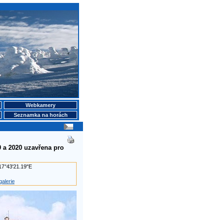
Webkamery
Seznamka na horách
9 a 2020 uzavřena pro
17°43'21.19"E
alerie