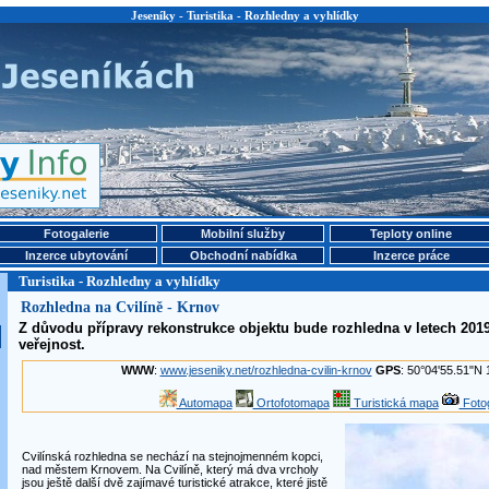
Jeseníky - Turistika - Rozhledny a vyhlídky
Fotogalerie
Mobilní služby
Teploty online
Inzerce ubytování
Obchodní nabídka
Inzerce práce
Turistika - Rozhledny a vyhlídky
Rozhledna na Cvilíně - Krnov
Z důvodu přípravy rekonstrukce objektu bude rozhledna v letech 201
veřejnost.
WWW
:
www.jeseniky.net/rozhledna-cvilin-krnov
GPS
: 50°04'55.51"N 
Automapa
Ortofotomapa
Turistická mapa
Fotog
Cvilínská rozhledna se nechází na stejnojmenném kopci,
nad městem Krnovem. Na Cvilíně, který má dva vrcholy
jsou ještě další dvě zajímavé turistické atrakce, které jistě