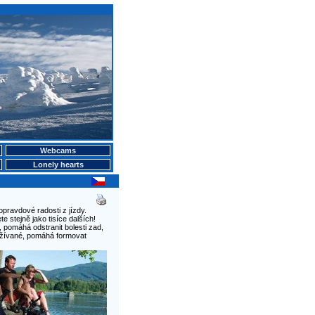
Webcams
Lonely hearts
 opravdové radosti z jízdy.
e stejně jako tisíce dalších!
 pomáhá odstranit bolesti zad,
oužívané, pomáhá formovat