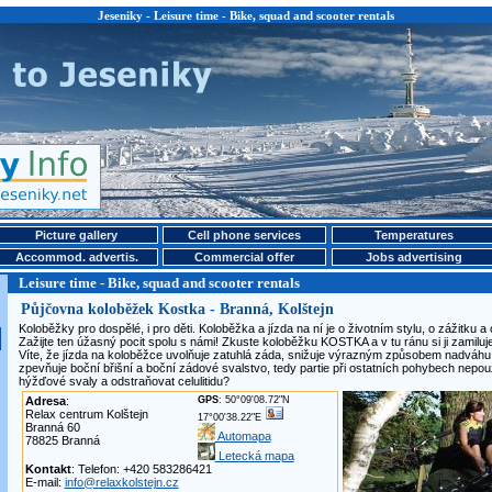
Jeseniky - Leisure time - Bike, squad and scooter rentals
Picture gallery
Cell phone services
Temperatures
Accommod. advertis.
Commercial offer
Jobs advertising
Leisure time - Bike, squad and scooter rentals
Půjčovna koloběžek Kostka - Branná, Kolštejn
Koloběžky pro dospělé, i pro děti. Koloběžka a jízda na ní je o životním stylu, o zážitku a
Zažijte ten úžasný pocit spolu s námi! Zkuste koloběžku KOSTKA a v tu ránu si ji zamilujet
Víte, že jízda na koloběžce uvolňuje zatuhlá záda, snižuje výrazným způsobem nadváhu,
zpevňuje boční břišní a boční zádové svalstvo, tedy partie při ostatních pohybech nep
hýžďové svaly a odstraňovat celulitidu?
Adresa
:
GPS
: 50°09'08.72"N
Relax centrum Kolštejn
17°00'38.22"E
Branná 60
Automapa
78825 Branná
Letecká mapa
Kontakt
: Telefon: +420 583286421
E-mail:
info@relaxkolstejn.cz