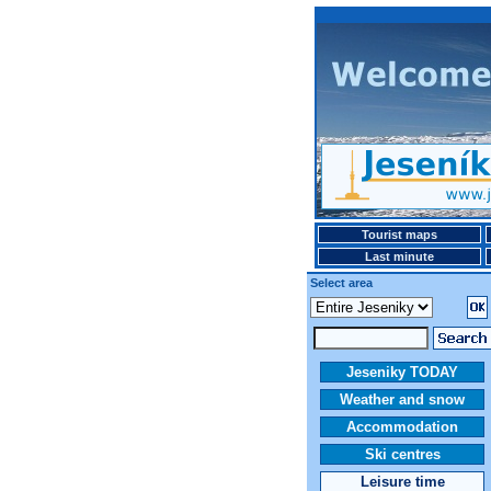
Tourist maps
Last minute
Select area
Jeseniky TODAY
Weather and snow
Accommodation
Ski centres
Leisure time