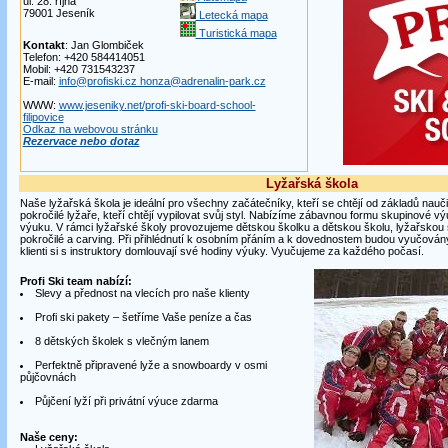
ul. 28. října
79001 Jeseník
Letecká mapa
Turistická mapa
Kontakt
: Jan Glombiček
Telefon: +420 584414051
Mobil: +420 731543237
E-mail:
info@profiski.cz honza@adrenalin-park.cz
WWW:
www.jeseniky.net/profi-ski-board-school-
filipovice
Odkaz na webovou stránku
Rezervace nebo dotaz
Lyžařská škola
Naše lyžařská škola je ideální pro všechny začátečníky, kteří se chtějí od základů nauči
pokročilé lyžaře, kteří chtějí vypilovat svůj styl. Nabízíme zábavnou formu skupinové vý
výuku. V rámci lyžařské školy provozujeme dětskou školku a dětskou školu, lyžařskou 
pokročilé a carving. Při přihlédnutí k osobním přáním a k dovednostem budou vyučován
klienti si s instruktory domlouvají své hodiny výuky. Vyučujeme za každého počasí.
Profi Ski team nabízí:
Slevy a přednost na vlecích pro naše klienty
Profi ski pakety – šetříme Vaše peníze a čas
8 dětských školek s vlečným lanem
Perfektně připravené lyže a snowboardy v osmi
půjčovnách
Půjčení lyží při privátní výuce zdarma
Naše ceny: