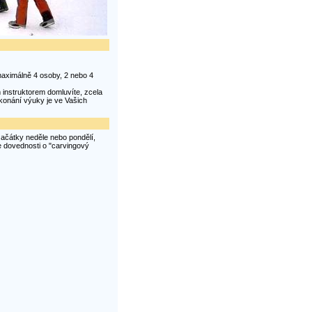
maximálně 4 osoby, 2 nebo 4
m instruktorem domluvíte, zcela
konání výuky je ve Vašich
začátky neděle nebo pondělí,
še dovednosti o "carvingový