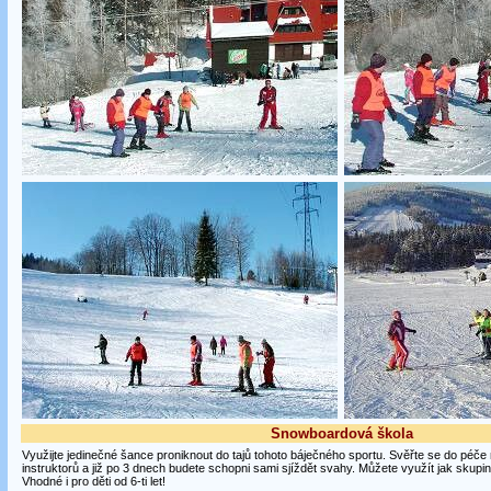
Snowboardová škola
Využijte jedinečné šance proniknout do tajů tohoto báječného sportu. Svěřte se do péče 
instruktorů a již po 3 dnech budete schopni sami sjíždět svahy. Můžete využít jak skupin
Vhodné i pro děti od 6-ti let!