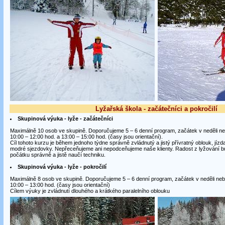
Lyžařská škola - začátečníci a pokročilí
Skupinová výuka - lyže - začátečníci
Maximálně 10 osob ve skupině. Doporučujeme 5 – 6 denní program, začátek v neděli neb
10:00 – 12:00 hod. a 13:00 – 15:00 hod. (časy jsou orientační).
Cíl tohoto kurzu je během jednoho týdne správně zvládnutý a jistý přívratný oblouk, jízd
modré sjezdovky. Nepřeceňujeme ani nepodceňujeme naše klienty. Radost z lyžování bud
počátku správně a jistě naučí techniku.
Skupinová výuka - lyže - pokročilí
Maximálně 8 osob ve skupině. Doporučujeme 5 – 6 denní program, začátek v neděli nebo
10:00 – 13:00 hod. (časy jsou orientační)
Cílem výuky je zvládnutí dlouhého a krátkého paralelního oblouku