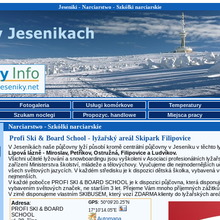
Jeseniki - Narciarstwo - Szkółki narciarskie
Fotogaleria
Usługi komórkove
Temperatury
Szukam noclegi
Propozyc. handlowe
Miejsca pracy
Narciarstwo - Szkółki narciarskie
Profi Ski & Board School - lyžařský areál Skipark Filipovice
V Jeseníkách naše půjčovny lyží působí kromě centrální půjčovny v Jeseníku v těchto l
Lipová lázně - Miroslav, Petříkov, Ostružná, Filipovice a Ludvíkov.
Všichni učitelé lyžování a snowboardingu jsou vyškoleni v Asociaci profesionálních lyža
zařízení Ministerstva školství, mládeže a tělovýchovy. Vyučujeme dle nejmodernějších uč
všech světových jazycích. V každém středisku je k dispozici dětská školka, vybavená
nejmenších.
V každé pobočce PROFI SKI & BOARD SCHOOL je k dispozici půjčovna, která disponu
vybavením světových značek, ne starším 3 let. Přejeme Vám mnoho příjemných zážitků p
V zimě disponujeme vlastním SKIBUSEM, který vozí ZDARMA klienty do lyžařských areál
Adresa
:
GPS
: 50°09'20.25"N
PROFI SKI & BOARD
17°10'14.05"E
SCHOOL
Automapa