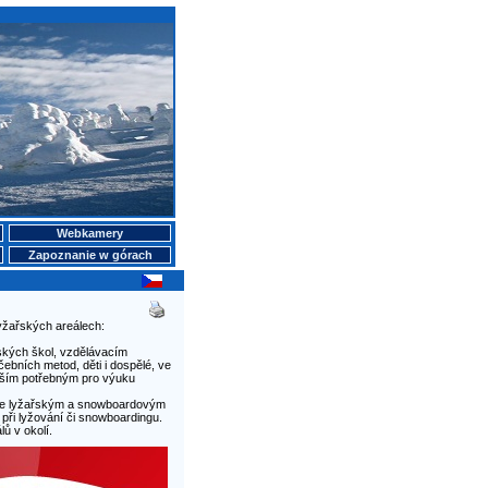
Webkamery
Zapoznanie w górach
yžařských areálech:
řských škol, vzdělávacím
ebních metod, děti i dospělé, ve
 vším potřebným pro výuku
je lyžařským a snowboardovým
ři lyžování či snowboardingu.
ů v okolí.