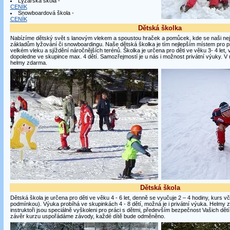
Lyžařská škola -
CENÍK
Snowboardová škola -
CENÍK
Dětská školka
Nabízíme dětský svět s lanovým vlekem a spoustou hraček a pomůcek, kde se naši nej
základům lyžování či snowboardingu. Naše dětská školka je tím nejlepším místem pro př
velkém vleku a sjíždění náročnějších terénů. Školka je určena pro děti ve věku 3- 4 let,
dopoledne ve skupince max. 4 dětí. Samozřejmostí je u nás i možnost privátní výuky. V
helmy zdarma.
Dětská škola
Dětská škola je určena pro děti ve věku 4 - 6 let, denně se vyučuje 2 – 4 hodiny, kurs v
podmínkou). Výuka probíhá ve skupinkách 4 - 8 dětí, možná je i privátní výuka. Helmy
instruktoři jsou speciálně vyškoleni pro práci s dětmi, především bezpečnost Vašich dět
závěr kurzu uspořádáme závody, každé dítě bude odměněno.