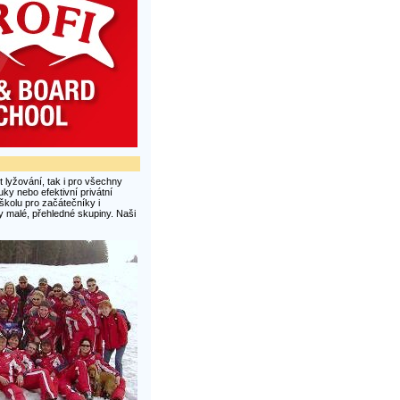
t lyžování, tak i pro všechny
uky nebo efektivní privátní
školu pro začátečníky i
y malé, přehledné skupiny. Naši