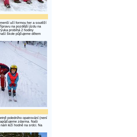
menší učí formou her a soutěží
ípravu na pozdější jízdu na
 výuka probíhá 2 hodiny
 naší škole půjčujeme dětem
četně poledního opatrování (není
 zapůjčujeme zdarma. Naši
í nám leží hodně na srdci. Na