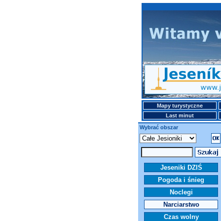
Mapy turystyczne
Last minut
Wybrać obszar
Jeseniki DZIŚ
Pogoda i śnieg
Noclegi
Narciarstwo
Czas wolny