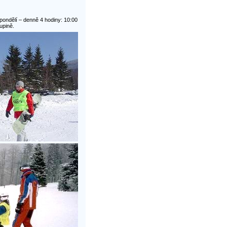
pondělí – denně 4 hodiny: 10:00
upině.