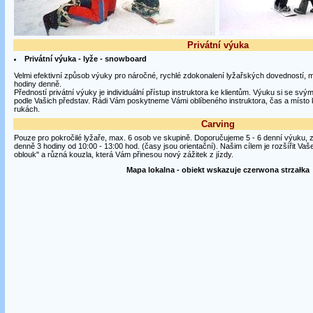
Privátní výuka
Privátní výuka - lyže - snowboard
Velmi efektivní způsob výuky pro náročné, rychlé zdokonalení lyžařských dovedností, 
hodiny denně.
Předností privátní výuky je individuální přístup instruktora ke klientům. Výuku si se svý
podle Vašich představ. Rádi Vám poskytneme Vámi oblíbeného instruktora, čas a místo 
rukách.
Carving
Pouze pro pokročilé lyžaře, max. 6 osob ve skupině. Doporučujeme 5 - 6 denní výuku, 
denně 3 hodiny od 10:00 - 13:00 hod. (časy jsou orientační). Našim cílem je rozšířit Va
oblouk" a různá kouzla, která Vám přinesou nový zážitek z jízdy.
Mapa lokalna - obiekt wskazuje czerwona strzałka