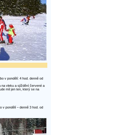
o v pondělí: 4 hod. denně od
a na vleku a sjíždění červené a
e mít jen ten, který se na
 v pondělí – denně 3 hod. od