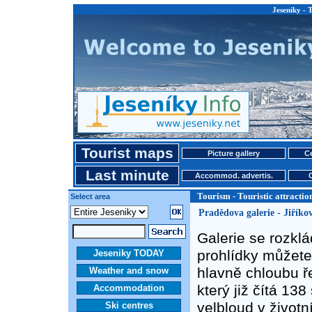
Jeseniky - T
Tourist maps
Picture gallery
Ce
Last minute
Accommod. advertis.
Tourism - Touristic attractio
Select area
Pradědova galerie - Jiříko
Galerie se rozkl
prohlídky můžete
Jeseniky TODAY
hlavně chloubu ře
Weather and snow
který již čítá 13
Accommodation
velbloud v životn
Ski centres