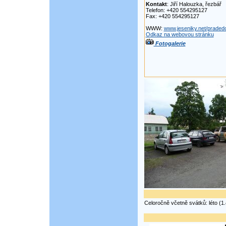
Kontakt
: Jiří Halouzka, řezbář
Telefon: +420 554295127
Fax: +420 554295127
WWW:
www.jeseniky.net/pradedov
Odkaz na webovou stránku
Fotogalerie
Celoročně včetně svátků: léto (1.4