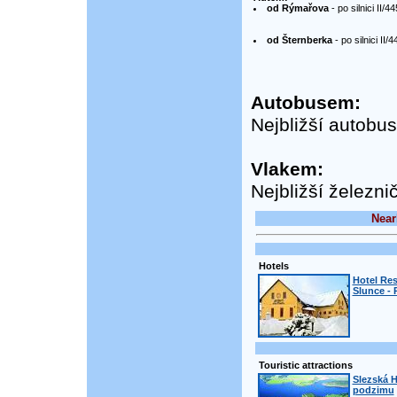
od Rýmařova
- po silnici II
od Šternberka
- po silnici II
Autobusem:
Nejbližší autobu
Vlakem:
Nejbližší železni
Near
Hotels
Hotel Re
Slunce -
Touristic attractions
Slezská H
podzimu