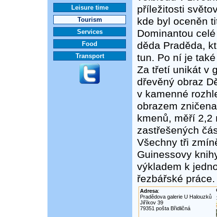
příležitosti svět
Leisure time
kde byl oceněn ti
Tourism
Dominantou celé 
Services
děda Praděda, kt
Food
tun. Po ní je tak
Transport
Za třetí unikát v
dřevěný obraz Dě
v kamenné rozhle
obrazem zničena.
kmenů, měří 2,2 
zastřešených čás
Všechny tři zmí
Guinessovy knihy
výkladem k jedn
řezbářské práce.
Adresa
:
Pradědova galerie U Halouzků
Jiříkov 39
79351 pošta Břidličná