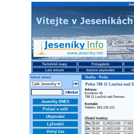
Jes
Turistické mapy
Fotogalerie
Last minute
Inzerce ubytování
O
Služby - Pošty
Vybrat oblast
Pošta 788 11 Loučná nad 
Adresa:
Kociánov 45
788 11 Loučná nad Desnou
Jeseníky DNES
Kontakt:
Telefon: 583 235 221
Počasí a sníh
Ubytování
Úřední hodiny:
Po:
8:00 - 11:00
13:00 - 17:00
Lyžování
Út:
8:00 - 11:00
13:00 - 17:00
Volný čas