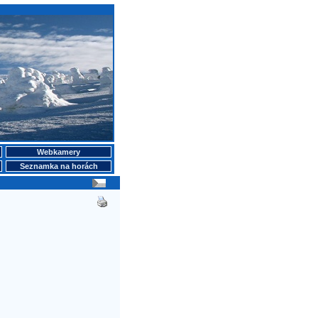
Webkamery
Seznamka na horách