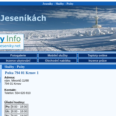
Jeseníky - Služby - Pošty
Fotogalerie
Mobilní služby
Teploty online
Inzerce ubytování
Obchodní nabídka
Inzerce práce
Služby - Pošty
Pošta 794 01 Krnov 1
Adresa:
nám. Minoritů 11/88
794 01 Krnov
Kontakt:
Telefon: 554 620 810
Úřední hodiny:
Po:
8:00 - 18:00
Út:
8:00 - 18:00