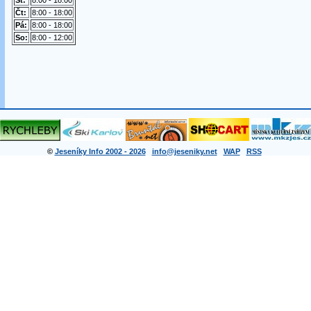
St:
8:00 - 18:00
Čt:
8:00 - 18:00
Pá:
8:00 - 18:00
So:
8:00 - 12:00
©
Jeseníky Info 2002 - 2026
info@jeseniky.net
WAP
RSS