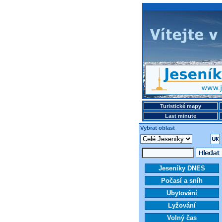
Turistické mapy
Last minute
Vybrat oblast
Jeseníky DNES
Počasí a sníh
Ubytování
Lyžování
Volný čas