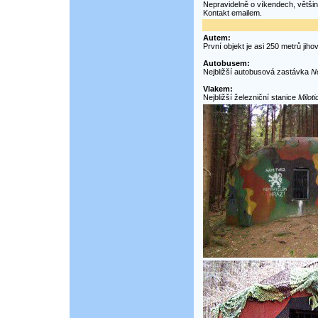
Nepravidelně o víkendech, většin
Kontakt emailem.
Autem:
První objekt je asi 250 metrů jih
Autobusem:
Nejbližší autobusová zastávka
N
Vlakem:
Nejbližší železniční stanice
Milot