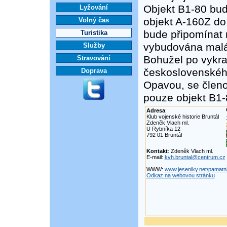
Objekt B1-80 bud
Lyžování
objekt A-160Z do
Volný čas
bude připomínat r
Turistika
vybudována malá
Služby
Bohužel po vykra
Stravování
československého
Doprava
Opavou, se členo
pouze objekt B1-
Adresa
:
Klub vojenské historie Bruntál
Zdeněk Vlach ml.
U Rybníka 12
792 01 Bruntál
Kontakt
: Zdeněk Vlach ml.
E-mail:
kvh.bruntal@centrum.cz
WWW:
www.jeseniky.net/pamatni
Odkaz na webovou stránku