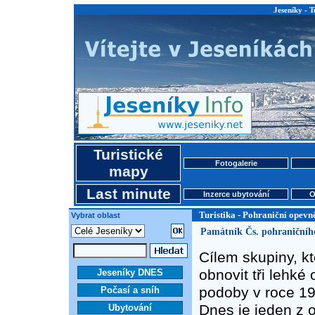
Jeseníky - T
Turistické
Fotogalerie
mapy
Last minute
Inzerce ubytování
O
Turistika - Pohraniční opevn
Vybrat oblast
Památník Čs. pohraničníh
Cílem skupiny, k
obnovit tři lehké 
Jeseníky DNES
podoby v roce 193
Počasí a sníh
Dnes je jeden z 
Ubytování