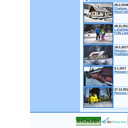
28.2.2018
Chalupa 
Horní Úd
28.11.201
Lyžařská
FUN Line
18.2.2017
Penzion 
Pradědem
5.1.2017
Pension 
27.12.20
Penzion Š