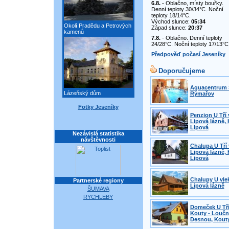
6.8.
- Oblačno, místy bouřky.
Denní teploty 30/34°C. Noční
teploty 18/14°C.
Východ slunce:
05:34
Okolí Pradědu a Petrových
Západ slunce:
20:37
kamenů
7.8.
- Oblačno. Denní teploty
24/28°C. Noční teploty 17/13°C
Předpověď počasí Jeseníky
Doporučujeme
Aquacentrum 
Lázeňský dům
Rýmařov
Fotky Jeseníky
Penzion U Tří 
Lipová lázně, 
Lipová
Nezávislá statistika
návštěvnosti
Chalupa U Tří 
Lipová lázně, 
Lipová
Chalupy U vle
Partnerské regiony
Lipová lázně
ŠUMAVA
RYCHLEBY
Domeček U Tří
Kouty - Loučn
Desnou, Kout