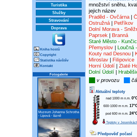
množství sněhu, kvali
Turistika
jejich název
Služby
Praděd - Ovčárna
|
Č
Stravování
Ostružná
|
Petříkov
Doprava
Dolní Morava - Sněž
Paprsek
|
Branná
Staré Město - Kunči
Přemyslov
|
Loučná 
Kniha hostů
Kouty nad Desnou
|
Copyright
Miroslav
|
Filipovice
Statistika návštěv
Horní Údolí
|
Zlaté H
Kontakt
Dolní Údolí
|
Hraběši
Fotogalerie
v provozu
čá
Aktuální teploty
0°
nad 1000 m n.m.
17°
600-1000 m n.m.
Muzeum Johanna Schrotha
24°
pod 600 m n.m.
- Lipová - lázně
Teploty v Jeseníkác
Předpověď počasí