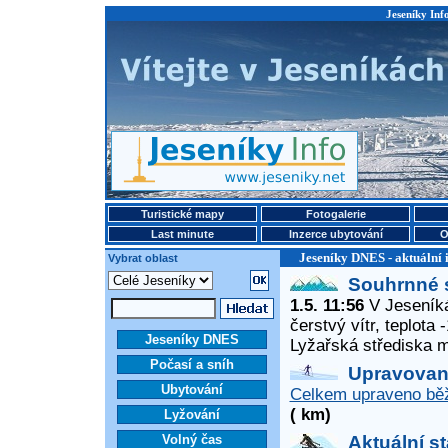
Jeseníky Info
Turistické mapy
Fotogalerie
Last minute
Inzerce ubytování
O
Jeseníky DNES - aktuální 
Vybrat oblast
Souhrnné 
1.5. 11:56
V Jeseníká
čerstvý vítr, teplota
Jeseníky DNES
Lyžařská střediska 
Počasí a sníh
Upravované
Ubytování
Celkem upraveno běž
( km)
Lyžování
Volný čas
Aktuální s