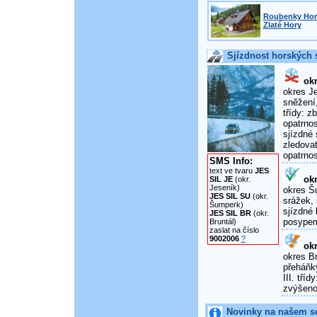
Roubenky Horn
Zlaté Hory
Sjízdnost horských s
okr
okres Je
sněžení,
třídy: 
opatrnos
sjízdné 
zledova
opatrnos
SMS Info:
text ve tvaru
JES
okr
SIL JE
(okr.
Jeseník)
okres Šu
JES SIL SU
(okr.
srážek, 
Šumperk)
sjízdné 
JES SIL BR
(okr.
posypem
Bruntál)
zaslat na číslo
9002006
?
okr
okres Br
přeháňky
III. tří
zvýšenou
Novinky na našem s