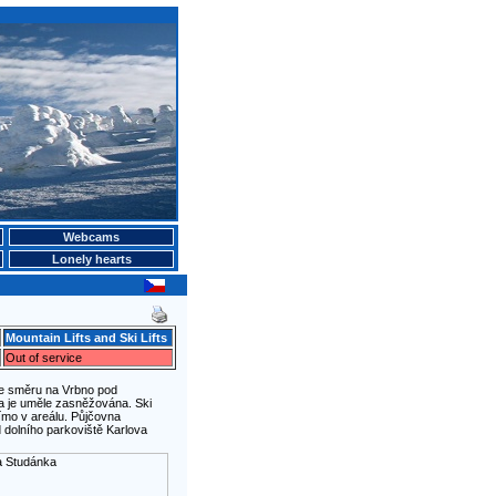
Webcams
Lonely hearts
Mountain Lifts and Ski Lifts
Out of service
ve směru na Vrbno pod
 a je uměle zasněžována. Ski
ímo v areálu. Půjčovna
 dolního parkoviště Karlova