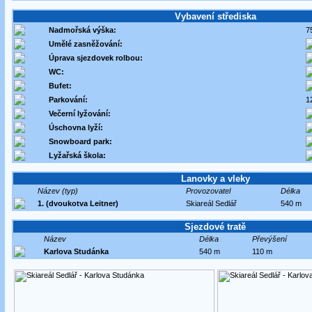
Vybavení střediska
Nadmořská výška:
7
Umělé zasněžování:
Úprava sjezdovek rolbou:
WC:
Bufet:
Parkování:
1
Večerní lyžování:
Úschovna lyží:
Snowboard park:
Lyžařská škola:
Lanovky a vleky
Název (typ)
Provozovatel
Délka
1. (dvoukotva Leitner)
Skiareál Sedlář
540 m
Sjezdové tratě
Název
Délka
Převýšení
Karlova Studánka
540 m
110 m