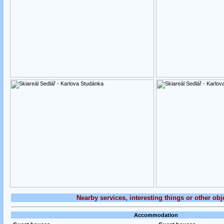
Nearby services, interesting things or other obj
Accommodation