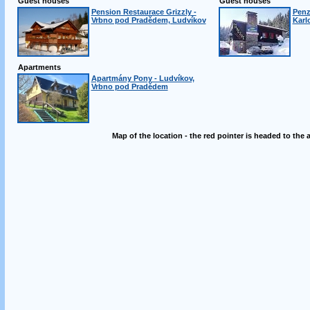
Guest houses
Guest houses
Pension Restaurace Grizzly -
Penz
Vrbno pod Pradědem, Ludvíkov
Karl
Apartments
Apartmány Pony - Ludvíkov,
Vrbno pod Pradědem
Map of the location - the red pointer is headed to the 