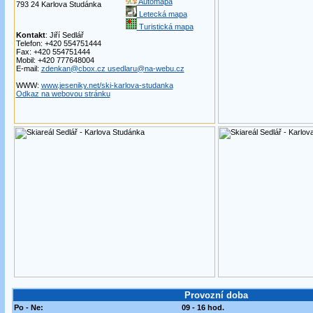
Automapa
793 24 Karlova Studánka
Letecká mapa
Turistická mapa
Kontakt
: Jiří Sedlář
Telefon: +420 554751444
Fax: +420 554751444
Mobil: +420 777648004
E-mail:
zdenkan@cbox.cz usedlaru@na-webu.cz
WWW:
www.jeseniky.net/ski-karlova-studanka
Odkaz na webovou stránku
Provozní doba
Po - Ne:
09 - 16 hod.