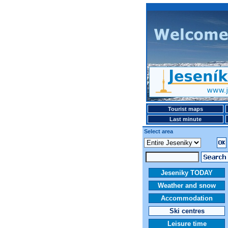
Tourist maps
Last minute
Select area
Jeseniky TODAY
Weather and snow
Accommodation
Ski centres
Leisure time