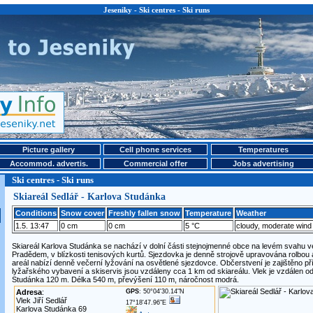
Jeseniky - Ski centres - Ski runs
Picture gallery
Cell phone services
Temperatures
Accommod. advertis.
Commercial offer
Jobs advertising
Ski centres - Ski runs
Skiareál Sedlář - Karlova Studánka
Conditions
Snow cover
Freshly fallen snow
Temperature
Weather
1.5. 13:47
0 cm
0 cm
5 °C
cloudy, moderate wind
Skiareál Karlova Studánka se nachází v dolní části stejnojmenné obce na levém svahu 
Pradědem, v blízkosti tenisových kurtů. Sjezdovka je denně strojově upravována rolbou
areál nabízí denně večerní lyžování na osvětlené sjezdovce. Občerstvení je zajištěno př
lyžařského vybavení a skiservis jsou vzdáleny cca 1 km od skiareálu. Vlek je vzdálen od
Studánka 120 m. Délka 540 m, převýšení 110 m, náročnost modrá.
Adresa
:
GPS
: 50°04'30.14"N
Vlek Jiří Sedlář
17°18'47.96"E
Karlova Studánka 69