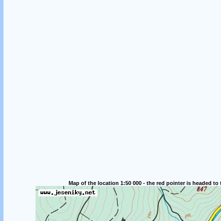
Map of the location 1:50 000 - the red pointer is headed to